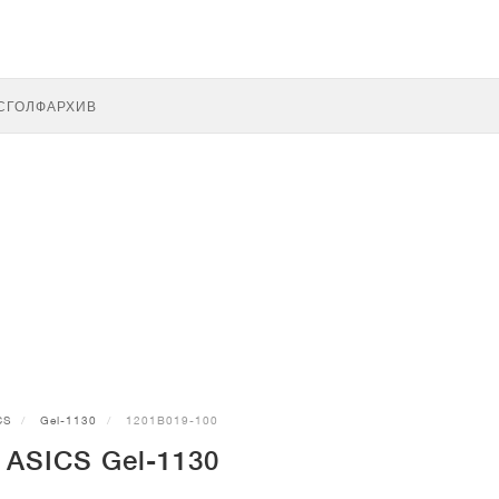
С
ГОЛФ
АРХИВ
CS
Gel-1130
1201B019-100
 ASICS Gel-1130