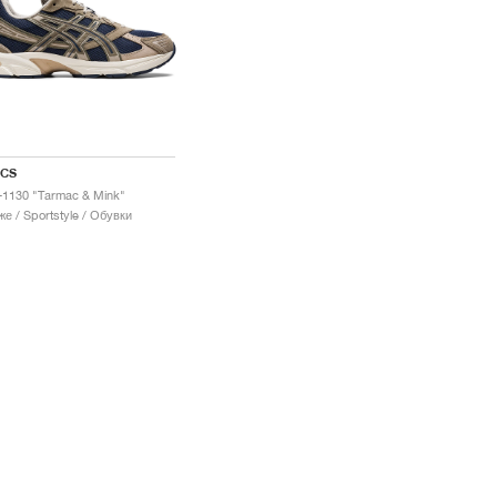
ICS
-1130 "Tarmac & Mink"
е / Sportstyle / Обувки