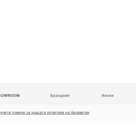
HOWROOM
Брандове
Икони
Nike
Air Force 1
учете повече за нашата политика на бисквитки
.
Jordan
Jordan 1
adidas
Dunk
New Balance
550