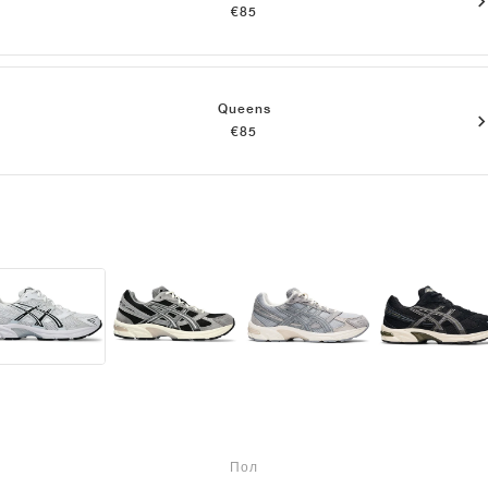
€85
Queens
€85
Пол