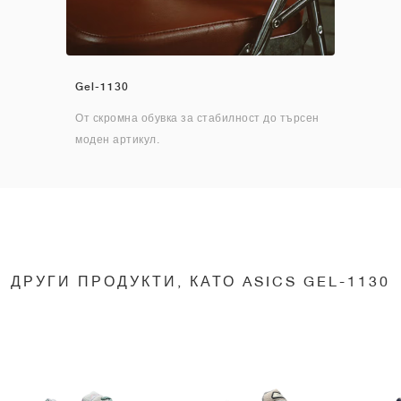
Gel-1130
От скромна обувка за стабилност до търсен
моден артикул.
ДРУГИ ПРОДУКТИ, КАТО ASICS GEL-1130