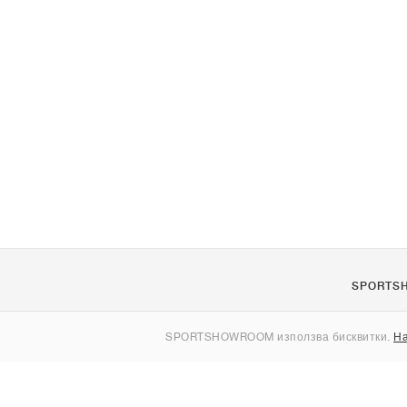
SPORTS
За нас
SPORTSHOWROOM използва бисквитки.
На
Контакти
Sitemap