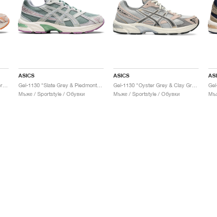
ASICS
ASICS
AS
Gel-1130 "Feather Grey & Oyster Grey"
Gel-1130 "Slate Grey & Piedmont Grey"
Gel-1130 "Oyster Grey & Clay Grey"
Gel
Мъже / Sportstyle / Обувки
Мъже / Sportstyle / Обувки
Мъж