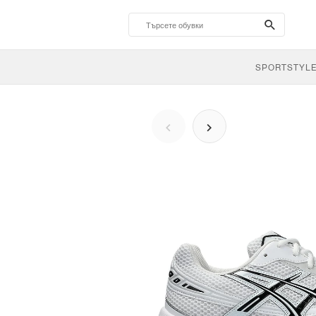
search-
btn
SPORTSTYL