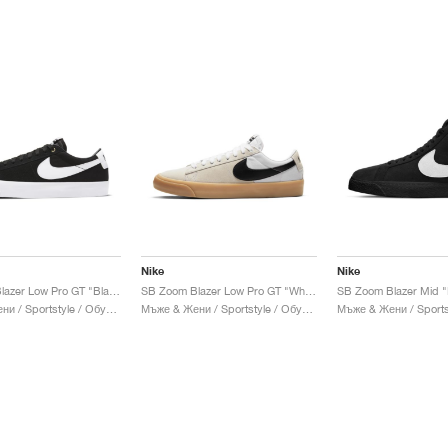
Nike
Nike
SB Zoom Blazer Low Pro GT "Black & White"
SB Zoom Blazer Low Pro GT "White Gum"
Мъже & Жени / Sportstyle / Обувки
Мъже & Жени / Sportstyle / Обувки