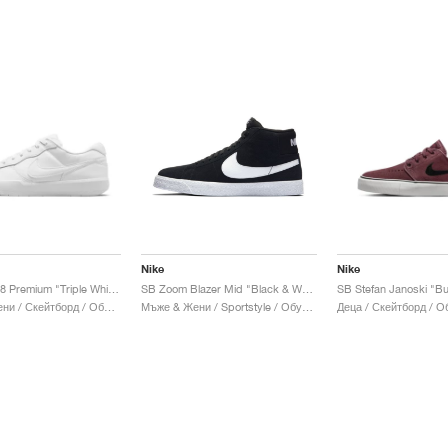
Nike
Nike
SB Force 58 Premium "Triple White"
SB Zoom Blazer Mid "Black & White"
Мъже & Жени / Скейтборд / Обувки
Мъже & Жени / Sportstyle / Обувки
Деца / Скейтборд / О