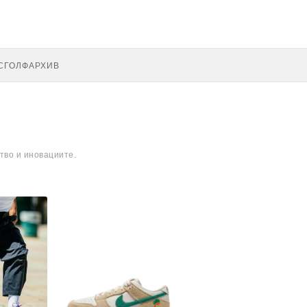
С
ГОЛФ
АРХИВ
тво и иновациите.