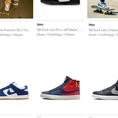
Nike
Nike
SB Dunk Low Pro x Jeff Staple "Panda Pigeon"
SB Dunk Low Premium QS x Travis Scott "Cactus Jack"
Мъже / Скейтборд / Обувки
ейтборд / Обувки
Мъже / Скейтборд / 