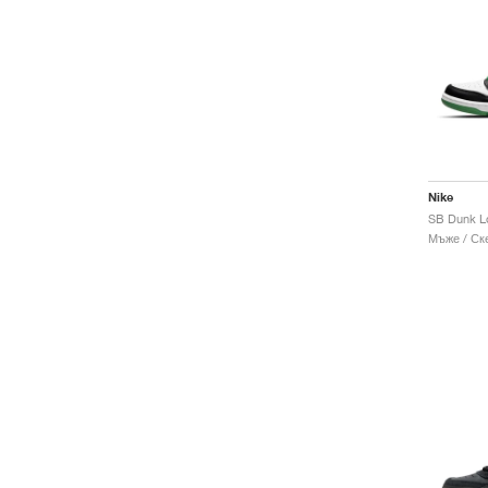
Nike
SB Dunk Lo
Мъже / Ск