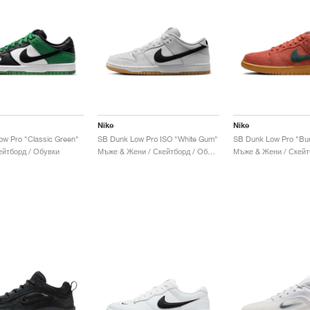
Nike
Nike
w Pro "Classic Green"
SB Dunk Low Pro ISO "White Gum"
SB Dunk Low Pro "Bur
ейтборд / Обувки
Мъже & Жени / Скейтборд / Обувки