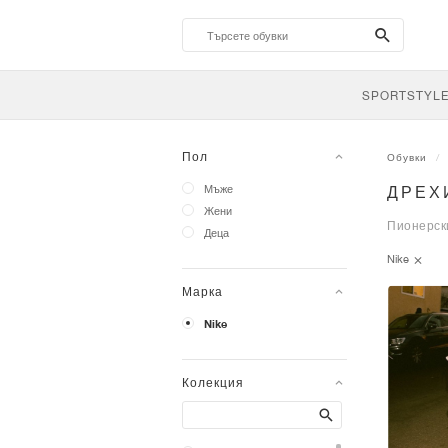
search-
btn
SPORTSTYL
Пол
Обувки
Мъже
ДРЕХ
Жени
Пионерски
Деца
Nike
Марка
Nike
Колекция
Search