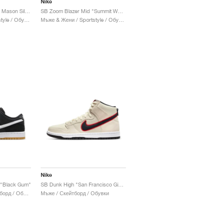
Nike
SB Zoom Blazer Mid x Mason Silva "Blackened Blue"
SB Zoom Blazer Mid "Summit White & Laser Orange"
Мъже & Жени / Sportstyle / Обувки
Мъже & Жени / Sportstyle / Обувки
Nike
 "Black Gum"
SB Dunk High "San Francisco Giants"
Мъже & Жени / Скейтборд / Обувки
Мъже / Скейтборд / Обувки