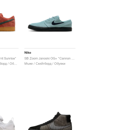
Nike
nt Sunrise"
SB Zoom Janoski OG+ "Cannon & Black"
Мъже & Жени / Скейтборд / Обувки
Мъже / Скейтборд / Обувки