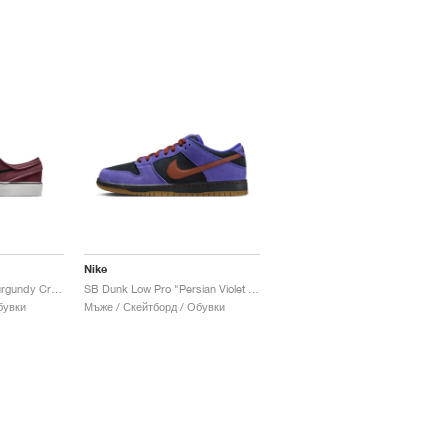
Nike
SB Stefan Janoski "Burgundy Crush"
SB Dunk Low Pro "Persian Violet & Cinnamon"
бувки
Мъже / Скейтборд / Обувки