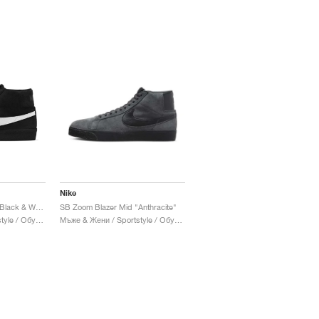
Nike
SB Zoom Blazer Mid "Black & White"
SB Zoom Blazer Mid "Anthracite"
Мъже & Жени / Sportstyle / Обувки
Мъже & Жени / Sportstyle / Обувки