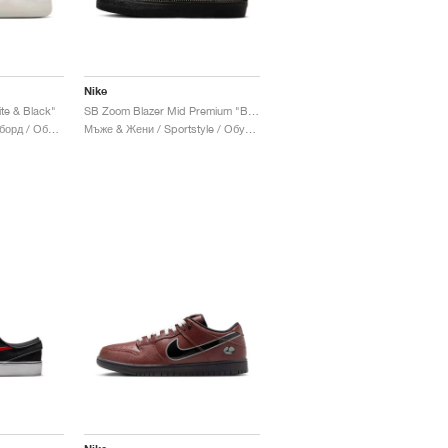
Nike
te & Black"
SB Zoom Blazer Mid Premium "Black"& White
Мъже & Жени / Скейтборд / Обувки
Мъже & Жени / Sportstyle / Обувки