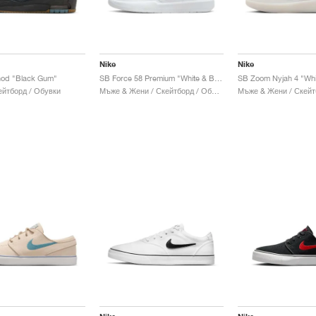
Nike
Nike
hod "Black Gum"
SB Force 58 Premium "White & Black"
SB Zoom Nyjah 4 "Whi
ейтборд / Обувки
Мъже & Жени / Скейтборд / Обувки