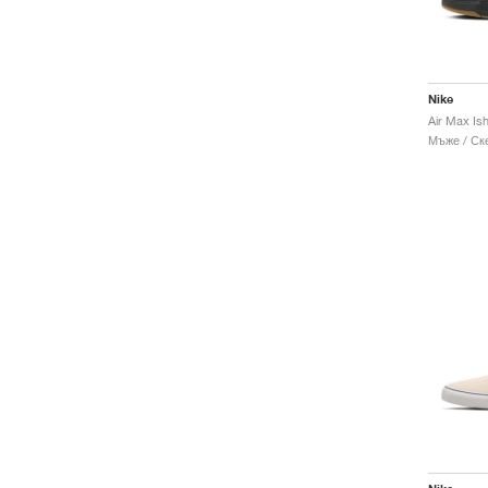
Nike
Air Max Is
Мъже / Ск