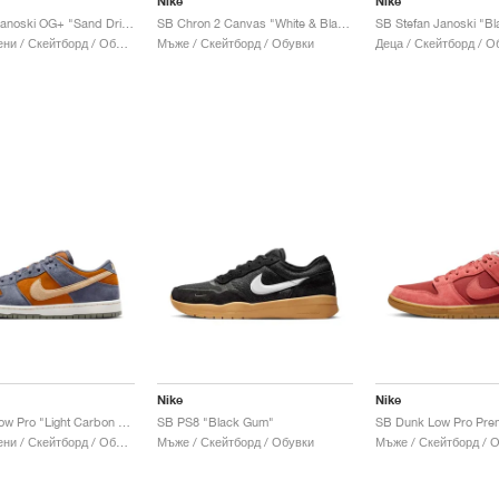
Nike
Nike
SB Zoom Janoski OG+ "Sand Drift & Thunder Blue"
SB Chron 2 Canvas "White & Black"
Мъже & Жени / Скейтборд / Обувки
Мъже / Скейтборд / Обувки
Деца / Скейтборд / О
Nike
Nike
SB Dunk Low Pro "Light Carbon & Monarch"
SB PS8 "Black Gum"
Мъже & Жени / Скейтборд / Обувки
Мъже / Скейтборд / Обувки
Мъже / Скейтборд / 