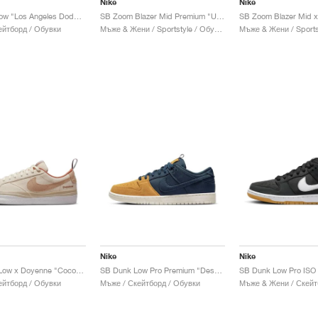
Nike
Nike
SB Dunk Low "Los Angeles Dodgers"
SB Zoom Blazer Mid Premium "University Red & Midnight Navy"
ейтборд / Обувки
Мъже & Жени / Sportstyle / Обувки
Nike
Nike
SB Blazer Low x Doyenne "Coconut Milk & Rattan"
SB Dunk Low Pro Premium "Desert Ochre & Midnight Navy"
SB Dunk Low Pro ISO
ейтборд / Обувки
Мъже / Скейтборд / Обувки