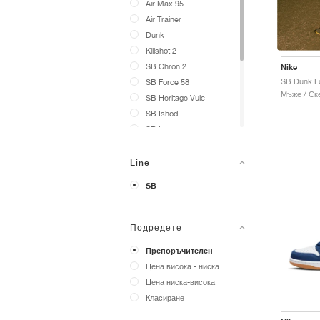
Air Max 95
Air Trainer
Dunk
Killshot 2
SB Chron 2
Nike
SB Force 58
Мъже / Ск
SB Heritage Vulc
SB Ishod
SB Leo
SB Malor
SB Nyjah
Line
SB P-Rod
SB
SB PS8
SB Pogo
SB Vertebrae
Подредете
Blazer
Препоръчителен
Janoski
Цена висока - ниска
Цена ниска-висока
Класиране