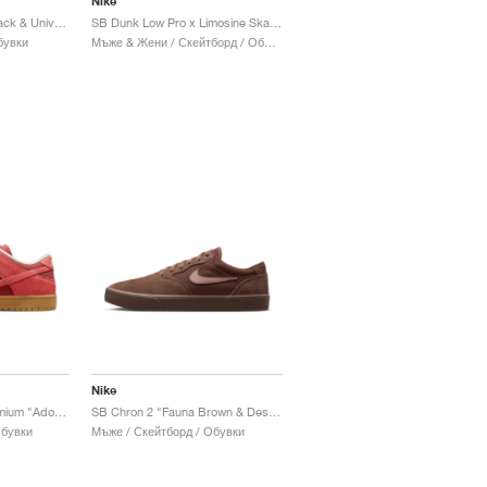
Nike
SB Stefan Janoski "Black & University Red"
SB Dunk Low Pro x Limosine Skateboards "Football"
бувки
Мъже & Жени / Скейтборд / Обувки
Nike
SB Dunk Low Pro Premium "Adobe"
SB Chron 2 "Fauna Brown & Desert Dust"
Обувки
Мъже / Скейтборд / Обувки