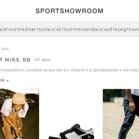
E
БЯГАНЕ
ТРЕЙЛ
ФУТБОЛ
БАСКЕТБОЛ
ТРЕНИРОВКА
СКЕЙТБОРД
ТЕНИ
Nike
И NIKE SB
741 броя
 подлейбъл, основан на връзката с общността, дизайнерското наследс
SB