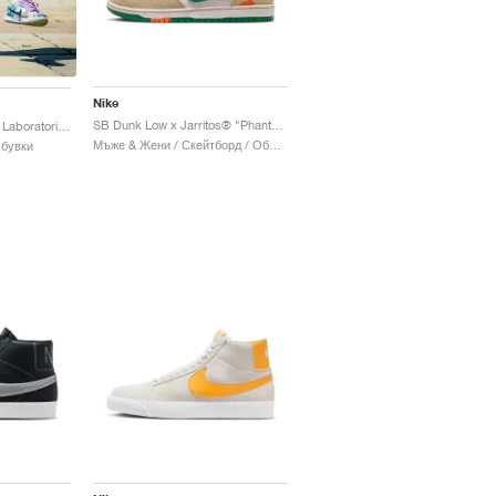
Nike
SB Dunk Low x Jarritos® "Phantom & Malachite"
SB Dunk Low x Futura Laboratories "Bleached Aqua"
Мъже & Жени / Скейтборд / Обувки
Обувки