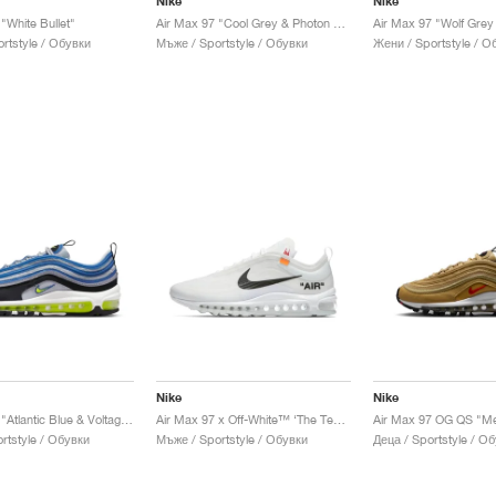
Nike
Nike
"White Bullet"
Air Max 97 "Cool Grey & Photon Dust"
rtstyle / Обувки
Мъже / Sportstyle / Обувки
Жени / Sportstyle / О
Nike
Nike
Air Max 97 "Atlantic Blue & Voltage Yellow"
Air Max 97 x Off-White™ ‘The Ten’ "White"
Air Max 97 OG QS "Met
rtstyle / Обувки
Мъже / Sportstyle / Обувки
Деца / Sportstyle / О