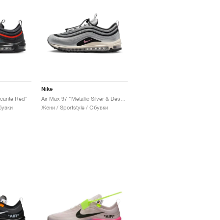
Nike
icante Red"
Air Max 97 "Metallic Silver & Desert Berry"
бувки
Жени / Sportstyle / Обувки