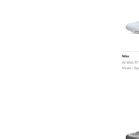
Nike
Air Max 97
Мъже / Spo