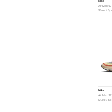
Nike
Жени / Spo
Nike
Air Max 97
Мъже / Spo