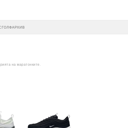
С
ГОЛФ
АРХИВ
орията на маратонките.