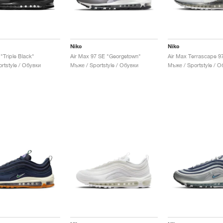
Nike
Nike
"Triple Black"
Air Max 97 SE "Georgetown"
rtstyle / Обувки
Мъже / Sportstyle / Обувки
Мъже / Sportstyle / О