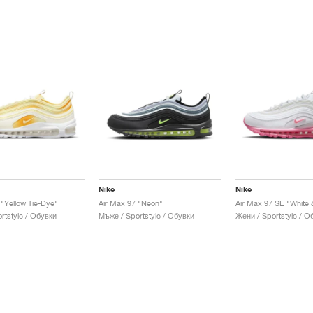
Nike
Nike
 "Yellow Tie-Dye"
Air Max 97 "Neon"
Air Max 97 SE "White 
rtstyle / Обувки
Мъже / Sportstyle / Обувки
Жени / Sportstyle / О