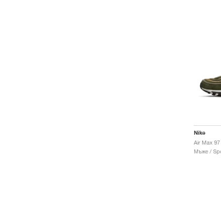
Nike
Air Max 97
Мъже / Spo