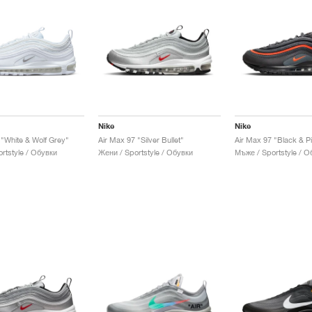
Nike
Nike
 "White & Wolf Grey"
Air Max 97 "Silver Bullet"
Air Max 97 "Black & P
rtstyle / Обувки
Жени / Sportstyle / Обувки
Мъже / Sportstyle / О