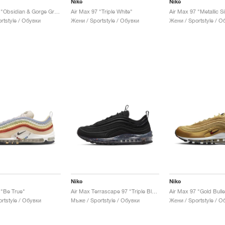
Nike
Nike
Air Max 97 "Obsidian & Gorge Green"
Air Max 97 "Triple White"
rtstyle / Обувки
Жени / Sportstyle / Обувки
Жени / Sportstyle / О
Nike
Nike
 "Be True"
Air Max Terrascape 97 "Triple Black"
Air Max 97 "Gold Bulle
rtstyle / Обувки
Мъже / Sportstyle / Обувки
Жени / Sportstyle / О