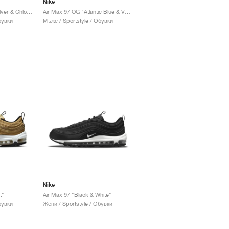
Nike
Air Max 97 "Metallic Silver & Chlorine Blue"
Air Max 97 OG "Atlantic Blue & Voltage Yellow"
бувки
Мъже / Sportstyle / Обувки
Nike
t"
Air Max 97 "Black & White"
бувки
Жени / Sportstyle / Обувки