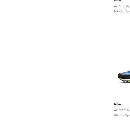
Nike
Air Max 97 
Мъже / Spo
Nike
Жени / Spo