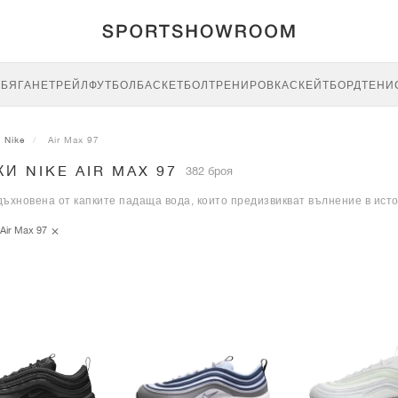
E
БЯГАНЕ
ТРЕЙЛ
ФУТБОЛ
БАСКЕТБОЛ
ТРЕНИРОВКА
СКЕЙТБОРД
ТЕНИ
Nike
Air Max 97
И NIKE AIR MAX 97
382 броя
дъхновена от капките падаща вода, които предизвикват вълнение в ист
Air Max 97