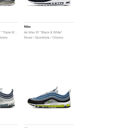
Nike
Air Max Terrascape 97 "Triple White"
Air Max 97 "Black & White"
бувки
Мъже / Sportstyle / Обувки