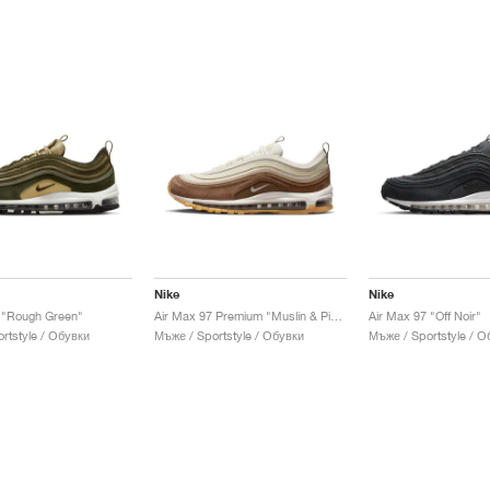
Nike
Nike
 "Rough Green"
Air Max 97 Premium "Muslin & Pink Foam"
Air Max 97 "Off Noir"
rtstyle / Обувки
Мъже / Sportstyle / Обувки
Мъже / Sportstyle / О