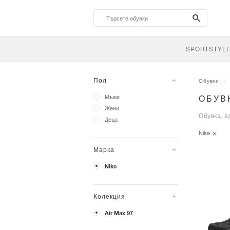
search-
btn
SPORTSTYL
Пол
Обувки
Мъже
ОБУВК
Жени
Обувка, в
Деца
Nike
Марка
Nike
Колекция
Air Max 97