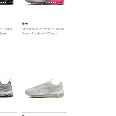
Nike
e™ "Black"
Air Max 97 x Off-White™ x Serena Williams "Queen"
бувки
Мъже / Sportstyle / Обувки