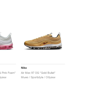
Nike
& Pink Foam"
Air Max 97 OG "Gold Bullet"
бувки
Мъже / Sportstyle / Обувки