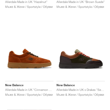
FIELD GENERAL
CRAZE
ADIRACER
MULE
471
GEL-CUMULUS 16
G.T. CUT
FORCE 58
TEKKIRA CUP
508
JORDAN
Allerdale Made in UK "Brown Suede"
Allerdale Made in UK "Hazelnut"
Мъже & Жени / Sportstyle / Обувки
Мъже & Жени / Sportstyle / Обувки
KILLSHOT 2
MOTO 2K
ITALIA
LEGACY 312
ALLERDALE
G.T. FUTURE
PS8
ALOHA SUPER
600
TOTAL 90
PHENOMENA
FORUM
JUMPMAN JACK
2000
VERTEBRAE
808
AVA ROVER
1000
HAMBURG
204L
AIR MAX 95
933
MIND
860V2
AIR RIFT
New Balance
New Balance
Allerdale Made in UK "Cinnamon Stick & Black Coffee"
Allerdale Made in UK x Drakes "Seal Brown & Rosin"
Мъже & Жени / Sportstyle / Обувки
Мъже & Жени / Sportstyle / Обувки