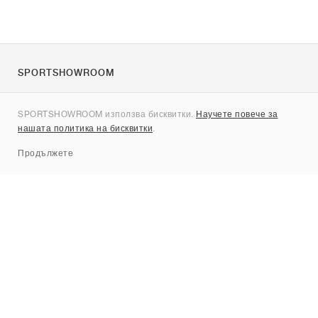
SPORTSHOWROOM
За нас
SPORTSHOWROOM използва бисквитки.
Научете повече за
Контакти
нашата политика на бисквитки
.
Sitemap
Продължете
Брандове
Nike
Jordan
adidas
New Balance
ASICS
PUMA