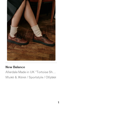
New Balance
Allerdale Made in UK "Tortoise Shell & Black Coffee"
Мъже & Жени / Sportstyle / Обувки
1