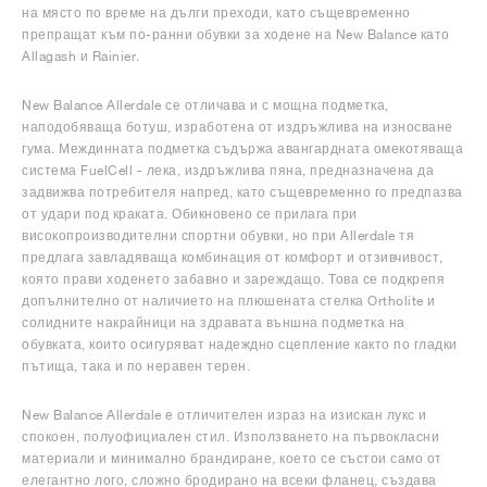
на място по време на дълги преходи, като същевременно
препращат към по-ранни обувки за ходене на New Balance като
Allagash и Rainier.
New Balance Allerdale се отличава и с мощна подметка,
наподобяваща ботуш, изработена от издръжлива на износване
гума. Междинната подметка съдържа авангардната омекотяваща
система FuelCell - лека, издръжлива пяна, предназначена да
задвижва потребителя напред, като същевременно го предпазва
от удари под краката. Обикновено се прилага при
високопроизводителни спортни обувки, но при Allerdale тя
предлага завладяваща комбинация от комфорт и отзивчивост,
която прави ходенето забавно и зареждащо. Това се подкрепя
допълнително от наличието на плюшената стелка Ortholite и
солидните накрайници на здравата външна подметка на
обувката, които осигуряват надеждно сцепление както по гладки
пътища, така и по неравен терен.
New Balance Allerdale е отличителен израз на изискан лукс и
спокоен, полуофициален стил. Използването на първокласни
материали и минимално брандиране, което се състои само от
елегантно лого, сложно бродирано на всеки фланец, създава