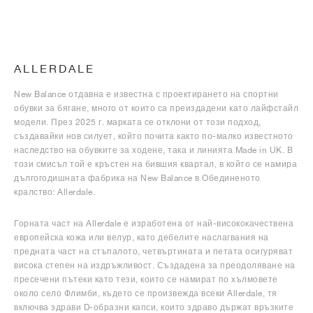
ALLERDALE
New Balance отдавна е известна с проектирането на спортни
обувки за бягане, много от които са преиздадени като лайфстайл
модели. През 2025 г. марката се отклони от този подход,
създавайки нов силует, който почита както по-малко известното
наследство на обувките за ходене, така и линията Made in UK. В
този смисъл той е кръстен на бившия квартал, в който се намира
дългогодишната фабрика на New Balance в Обединеното
кралство: Allerdale.
Горната част на Allerdale е изработена от най-висококачествена
европейска кожа или велур, като дебелите наслагвания на
предната част на стъпалото, четвъртината и петата осигуряват
висока степен на издръжливост. Създадена за преодоляване на
пресечени пътеки като тези, които се намират по хълмовете
около село Флимби, където се произвежда всеки Allerdale, тя
включва здрави D-образни капси, които здраво държат връзките