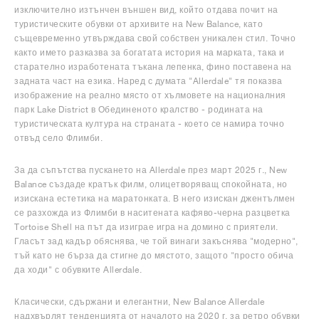
изключително изтънчен външен вид, който отдава почит на
туристическите обувки от архивите на New Balance, като
същевременно утвърждава свой собствен уникален стил. Точно
както името разказва за богатата история на марката, така и
старателно изработената тъкана лепенка, фино поставена на
задната част на езика. Наред с думата "Allerdale" тя показва
изображение на реално място от хълмовете на националния
парк Lake District в Обединеното кралство - родината на
туристическата култура на страната - което се намира точно
отвъд село Флимби.
За да съпътства пускането на Allerdale през март 2025 г., New
Balance създаде кратък филм, олицетворяващ спокойната, но
изискана естетика на маратонката. В него изискан джентълмен
се разхожда из Флимби в наситената кафяво-черна разцветка
Tortoise Shell на път да изиграе игра на домино с приятели.
Гласът зад кадър обяснява, че той винаги закъснява "модерно",
тъй като не бърза да стигне до мястото, защото "просто обича
да ходи" с обувките Allerdale.
Класически, сдържани и елегантни, New Balance Allerdale
надхвърлят тенденцията от началото на 2020 г. за ретро обувки