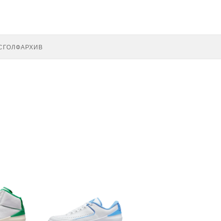
С
ГОЛФ
АРХИВ