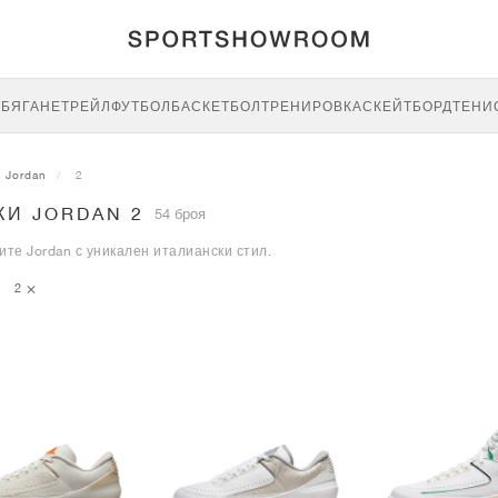
E
БЯГАНЕ
ТРЕЙЛ
ФУТБОЛ
БАСКЕТБОЛ
ТРЕНИРОВКА
СКЕЙТБОРД
ТЕНИ
Jordan
2
КИ JORDAN 2
54 броя
те Jordan с уникален италиански стил.
2