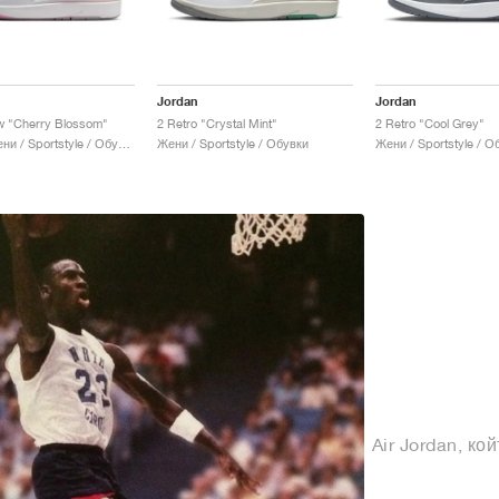
Jordan
Jordan
w "Cherry Blossom"
2 Retro "Crystal Mint"
2 Retro "Cool Grey"
Мъже & Жени / Sportstyle / Обувки
Жени / Sportstyle / Обувки
Жени / Sportstyle / О
Air Jordan, ко