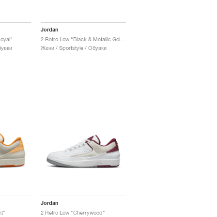
Jordan
Royal"
2 Retro Low "Black & Metallic Gold"
бувки
Жени / Sportstyle / Обувки
Jordan
nt"
2 Retro Low "Cherrywood"