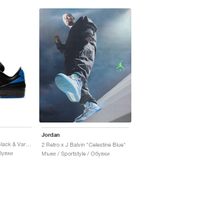
Jordan
2 Low x Off-White™ "Black & Varsity Royal"
2 Retro x J Balvin "Celestine Blue"
бувки
Мъже / Sportstyle / Обувки