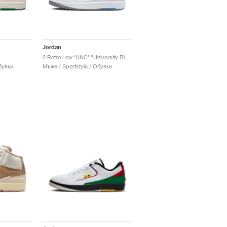
Jordan
"
2 Retro Low ‘UNC’ "University Blue"
бувки
Мъже / Sportstyle / Обувки