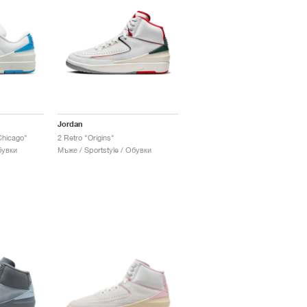
Jordan
Chicago"
2 Retro "Origins"
бувки
Мъже / Sportstyle / Обувки