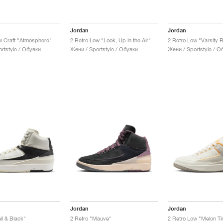
Jordan
Jordan
w Craft "Atmosphere"
2 Retro Low "Look, Up in the Air"
2 Retro Low "Varsity 
rtstyle / Обувки
Жени / Sportstyle / Обувки
Жени / Sportstyle / О
Jordan
Jordan
il & Black"
2 Retro "Mauve"
2 Retro Low "Melon Ti