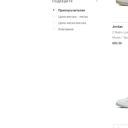
Подредете
Препоръчителен
Цена висока - ниска
Цена ниска-висока
Jordan
Класиране
2 Retro Low
Мъже / Spo
€89,98