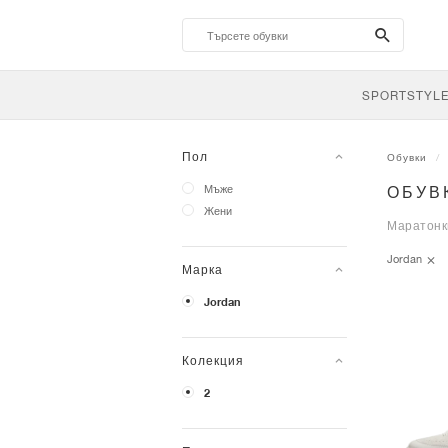
search-
btn
SPORTSTYL
Пол
Обувки
Мъже
ОБУВ
Жени
Маратонки
Jordan
Марка
Jordan
Колекция
2