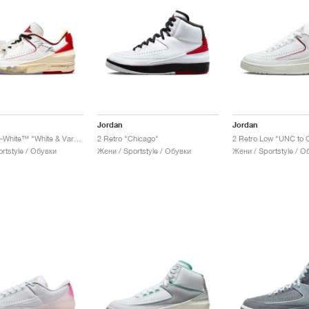
Jordan
Jordan
2 Low x Off-White™ "White & Varsity Red"
2 Retro "Chicago"
2 Retro Low "UNC to 
rtstyle / Обувки
Жени / Sportstyle / Обувки
Жени / Sportstyle / О