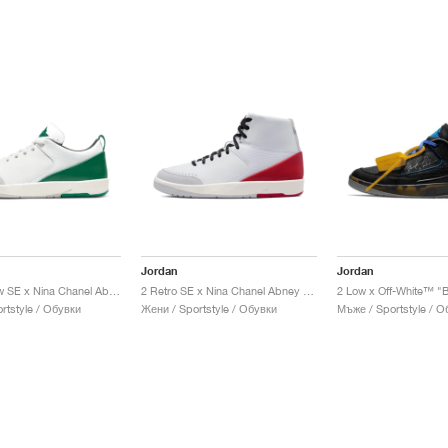
Jordan
Jordan
2 Retro Low SE x Nina Chanel Abney "Malachite"
2 Retro SE x Nina Chanel Abney "Gym Red"
rtstyle / Обувки
Жени / Sportstyle / Обувки
Мъже / Sportstyle / О