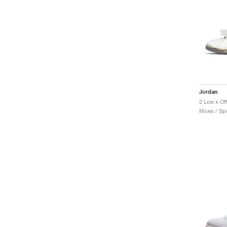
Jordan
Мъже / Spo