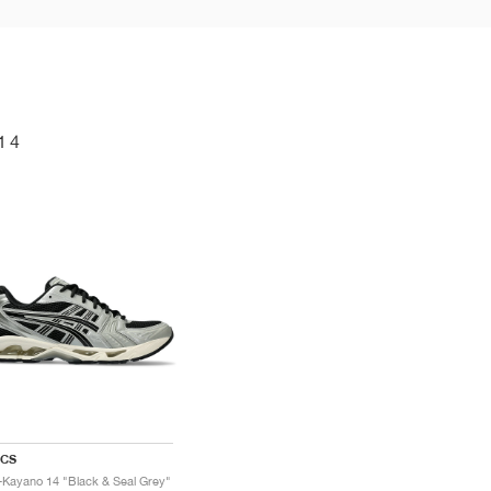
14
ICS
-Kayano 14 "Black & Seal Grey"