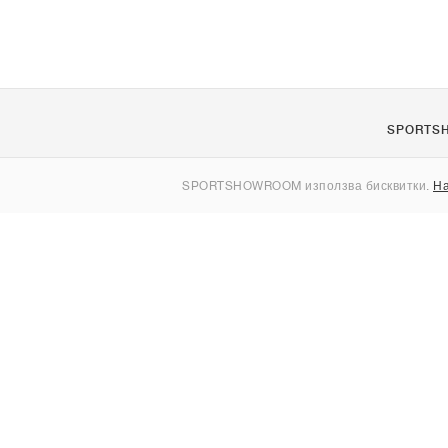
SPORTS
За нас
SPORTSHOWROOM използва бисквитки.
На
Контакти
Sitemap