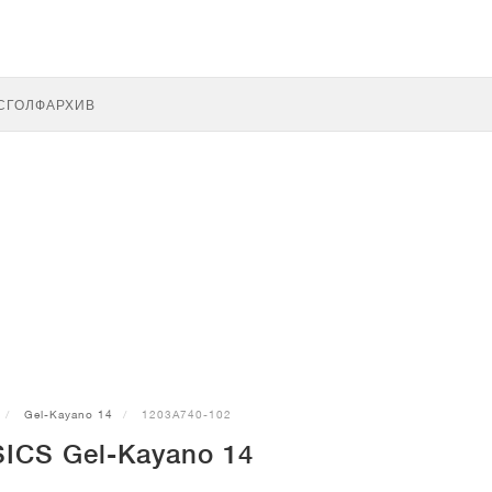
С
ГОЛФ
АРХИВ
Gel-Kayano 14
1203A740-102
ICS Gel-Kayano 14