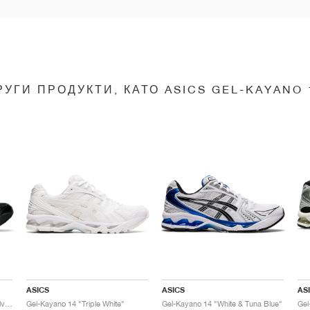
РУГИ ПРОДУКТИ, КАТО ASICS GEL-KAYANO 
ASICS
ASICS
AS
Gel-Kayano 14 "Black & Pure Silver"
Gel-Kayano 14 "Triple White"
Gel-Kayano 14 "White & Tuna Blue"
Gel