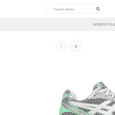
search-
btn
SPORTSTYL