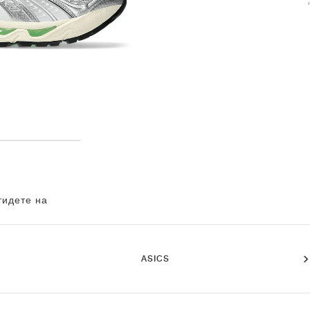
тидете на
ASICS