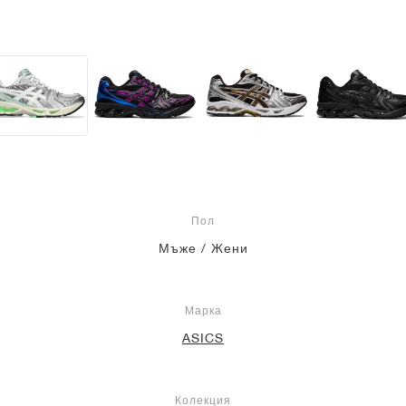
Пол
Мъже / Жени
Марка
ASICS
Колекция