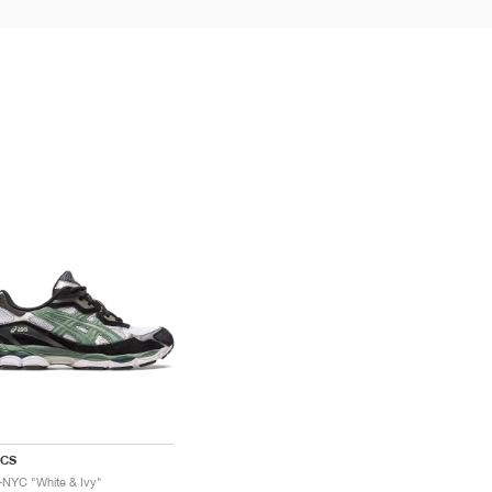
ICS
-NYC "White & Ivy"