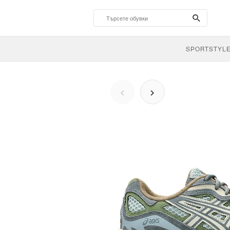
search-
btn
SPORTSTYL