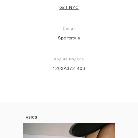
Gel-NYC
Спорт
Sportstyle
Код на модела
1203A372-403
ASICS