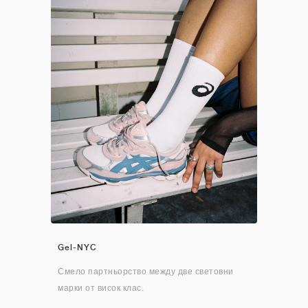
Gel-NYC
Смело партньорство между две световни
марки от висок клас.