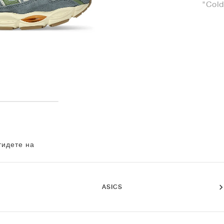
"Cold
тидете на
ASICS