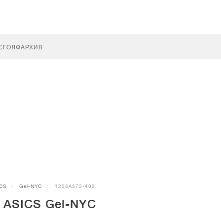
С
ГОЛФ
АРХИВ
CS
Gel-NYC
1203A372-403
 ASICS Gel-NYC