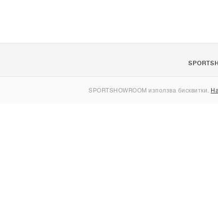
SPORTS
За нас
SPORTSHOWROOM използва бисквитки.
На
Контакти
Sitemap