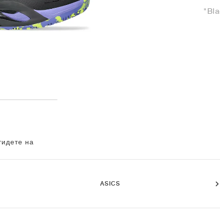
"Bla
тидете на
ASICS