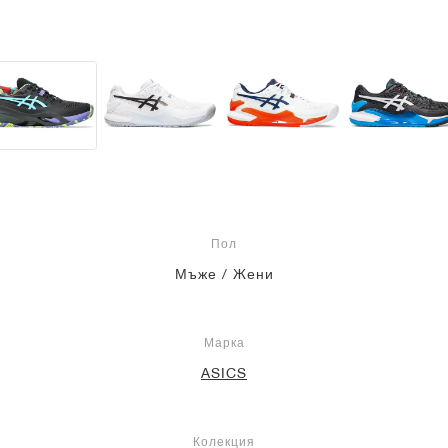
Пол
Мъже / Жени
Марка
ASICS
Колекция