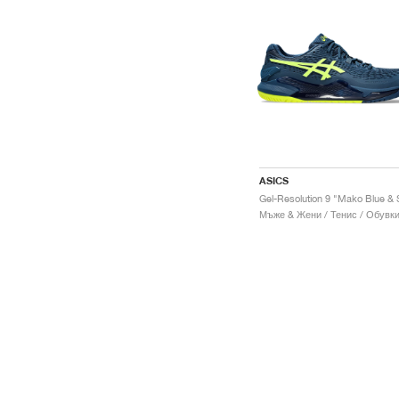
ASICS
Мъже & Жени / Тенис / Обувк