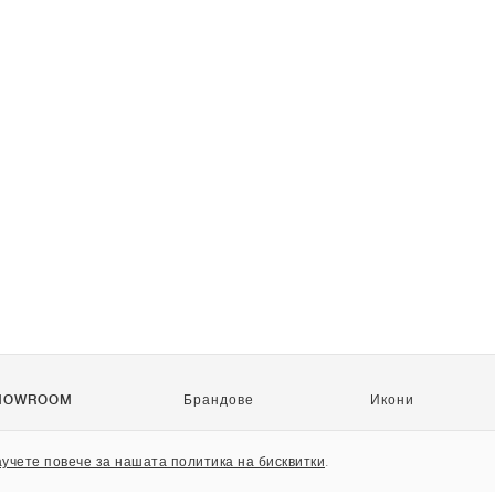
HOWROOM
Брандове
Икони
Nike
Air Force 1
учете повече за нашата политика на бисквитки
.
Jordan
Jordan 1