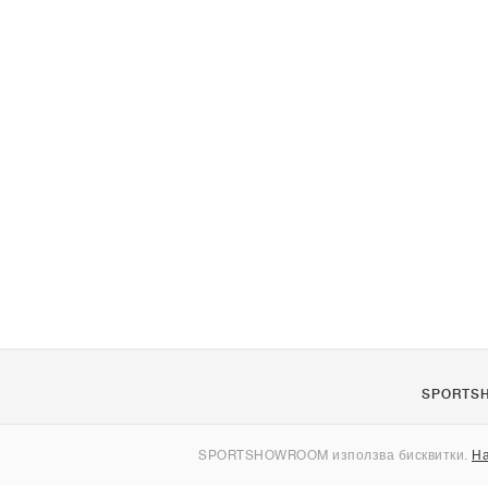
SPORTS
За нас
SPORTSHOWROOM използва бисквитки.
На
Контакти