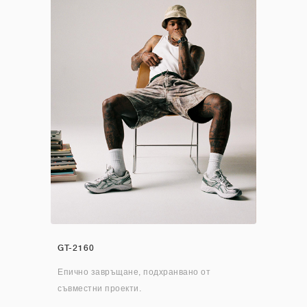
GT-2160
Епично завръщане, подхранвано от
съвместни проекти.