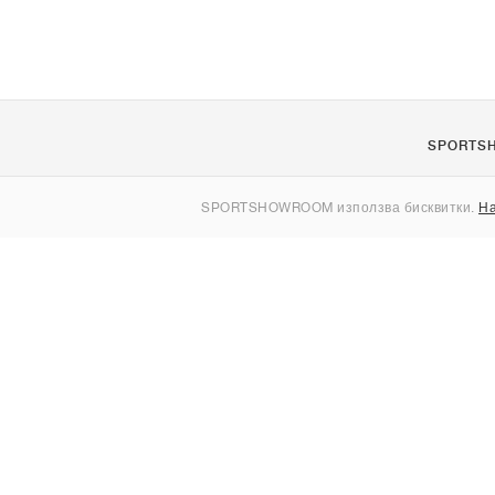
SPORTS
За нас
SPORTSHOWROOM използва бисквитки.
На
Контакти
Sitemap