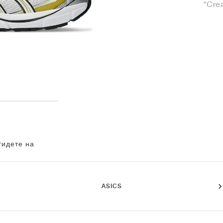
"Cre
тидете на
ASICS