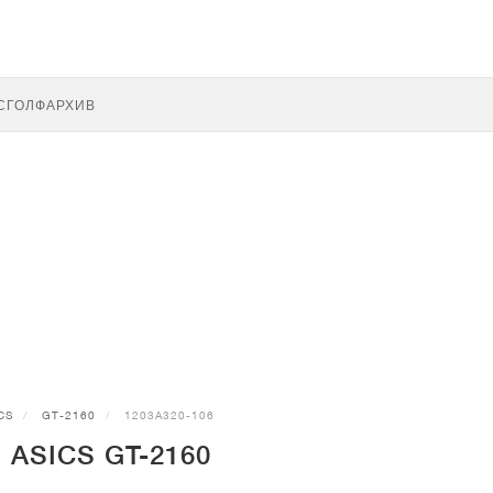
С
ГОЛФ
АРХИВ
CS
GT-2160
1203A320-106
 ASICS GT-2160