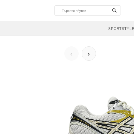
search-
btn
SPORTSTYL