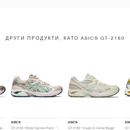
ДРУГИ ПРОДУКТИ, КАТО ASICS GT-2160
ASICS
ASICS
AS
GT-2160 x Gallery Dept. "ComplexCon"
GT-2160 ‘Winter Garden Pack’ "Oatmeal & Simply Taupe"
GT-2160 "Cream & Camel Beige"