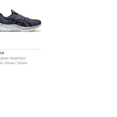
ICS
ablast "Sheet Rock"
е / Бягане / Обувки