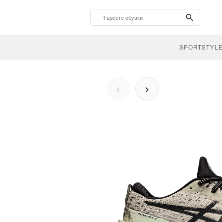
search-
btn
SPORTSTYL