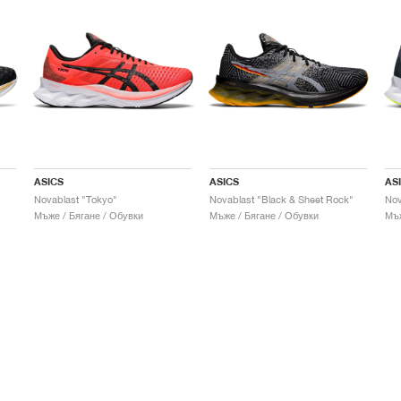
ASICS
ASICS
AS
Novablast "Tokyo"
Novablast "Black & Sheet Rock"
Nov
Мъже / Бягане / Обувки
Мъже / Бягане / Обувки
Мъж