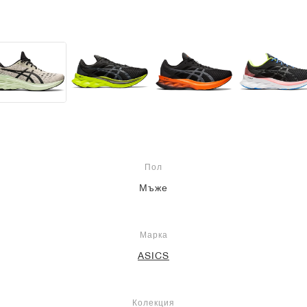
Пол
Мъже
Марка
ASICS
Колекция