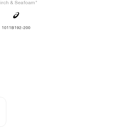
irch & Seafoam"
1011B192-200