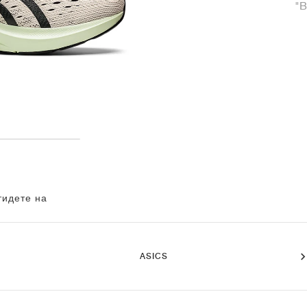
"B
тидете на
ASICS