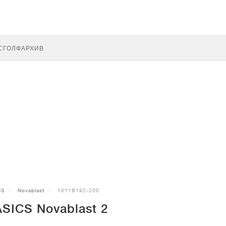
С
ГОЛФ
АРХИВ
CS
Novablast
1011B192-200
SICS Novablast 2