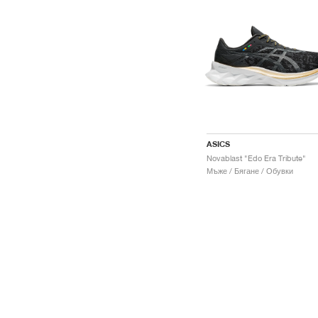
ASICS
Novablast "Edo Era Tribute"
Мъже / Бягане / Обувки