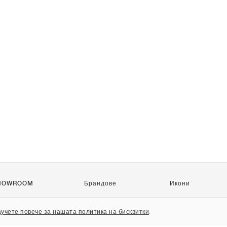
HOWROOM
Брандове
Икони
Nike
Air Force 1
учете повече за нашата политика на бисквитки
.
Jordan
Jordan 1