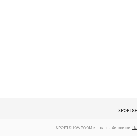
SPORTS
За нас
SPORTSHOWROOM използва бисквитки.
На
Контакти