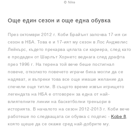
FIELD GENERAL
CRAZE
ADIRACER
MULE
471
GEL-CUMULUS 16
G.T. CUT
FORCE 58
TEKKIRA CUP
508
JORDAN
© Nike
KILLSHOT 2
MOTO 2K
ITALIA
LEGACY 312
ALLERDALE
G.T. FUTURE
PS8
ALOHA SUPER
600
Още един сезон и още една обувка
TOTAL 90
PHENOMENA
FORUM
JUMPMAN JACK
2000
VERTEBRAE
808
През октомври 2012 г. Коби Брайънт започва 17-ия си
сезон в НБА. Това е и 17-ият му сезон в Лос Анджелис
Лейкърс, където прекарва цялата си кариера, след като
AVA ROVER
1000
HAMBURG
204L
AIR MAX 95
933
е продаден от Шарлът Хорнетс веднага след драфта
през 1996 г. На терена той вече беше постигнал
MIND
860V2
повече, отколкото повечето играчи биха могли да се
надяват, и въпреки това все още имаше желание да
AIR RIFT
спечели още титли. В същото време извън игрището
легендата на НБА е отговорен за една от най-
влиятелните линии на баскетболни треньори в
историята. В началото на сезон 2012-2013 г. Коби вече
работеше по следващата си обувка с подпис -
Kobe 8
,
която щеше да се окаже сред най-добрите му.