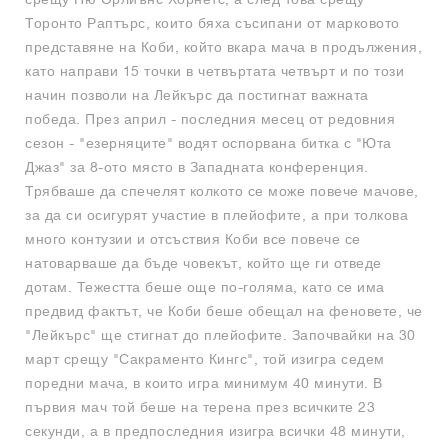
Торонто Раптърс, които бяха съсипани от марковото
представяне на Коби, който вкара мача в продължения,
като направи 15 точки в четвъртата четвърт и по този
начин позволи на Лейкърс да постигнат важната
победа. През април - последния месец от редовния
сезон - "езерняците" водят оспорвана битка с "Юта
Джаз" за 8-ото място в Западната конференция.
Трябваше да спечелят колкото се може повече мачове,
за да си осигурят участие в плейофите, а при толкова
много контузии и отсъствия Коби все повече се
натоварваше да бъде човекът, който ще ги отведе
дотам. Тежестта беше още по-голяма, като се има
предвид фактът, че Коби беше обещал на феновете, че
"Лейкърс" ще стигнат до плейофите. Започвайки на 30
март срещу "Сакраменто Кингс", той изигра седем
поредни мача, в които игра минимум 40 минути. В
първия мач той беше на терена през всичките 23
секунди, а в предпоследния изигра всички 48 минути,