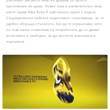
улесняват високото ниво на дишане по цялото
протежение на крака. Освен това е изключително лека,
което прави Nike Kobe 8 най-леката серия с подпис.
Същевременно нейната податливост означаваше, че тя
удобно обгръща стъпалото, без да го ограничава, като
по този начин позволява на потребителя да се движи
естествено и свободно, за да постигне максимална
пъргавина.