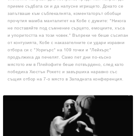
приеме съдбата си и да напусне игрището. Докато се
запътваше към съблекалнята, коментаторът обобщи
прочутия мамба манталитет на Кобе с думите: "Никога
не поставяйте под съмнение сърцето, емоциите, хъса
и упоритостта на този човек." Въпреки че беше съсипан
от контузията, Кобе с наказателните си удари изравни
отбора си с "Уориърс" на 109 точки и "Лейкърс"
продължиха да печелят. Само пет дни по-късно
мястото им в Плейофите беше потвърдено, след като
победиха Хюстън Рокетс и завършиха наравно със
същия отбор на 7-о място в Западната конференция.