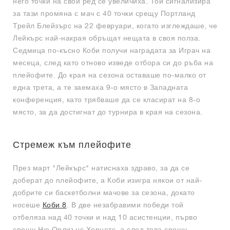
него точки на свой ред се увеличиха. Той сигнализира
за тази промяна с мач с 40 точки срещу Портланд
Трейл Блейзърс на 22 февруари, когато изглеждаше, че
Лейкърс най-накрая обръщат нещата в своя полза.
Седмица по-късно Коби получи наградата за Играч на
месеца, след като отново изведе отбора си до ръба на
плейофите. До края на сезона оставаше по-малко от
една трета, а те заемаха 9-о място в Западната
конференция, като трябваше да се класират на 8-о
място, за да достигнат до турнира в края на сезона.
Стремеж към плейофите
През март "Лейкърс" натиснаха здраво, за да се
доберат до плейофите, а Коби изигра някои от най-
добрите си баскетболни мачове за сезона, докато
носеше
Коби 8
. В две незабравими победи той
отбеляза над 40 точки и над 10 асистенции, първо
срещу Ню Орлиънс Хорнетс, а след това срещу