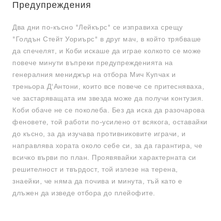
Предупреждения
Два дни по-късно "Лейкърс" се изправиха срещу
"Голдън Стейт Уориърс" в друг мач, в който трябваше
да спечелят, и Коби искаше да играе колкото се може
повече минути въпреки предупрежденията на
генералния мениджър на отбора Мич Купчак и
треньора Д'Антони, които все повече се притесняваха,
че застаряващата им звезда може да получи контузия.
Коби обаче не се поколеба. Без да иска да разочарова
феновете, той работи по-усилено от всякога, оставайки
до късно, за да изучава противниковите играчи, и
направлява хората около себе си, за да гарантира, че
всичко върви по план. Проявявайки характерната си
решителност и твърдост, той излезе на терена,
знаейки, че няма да почива и минута, тъй като е
длъжен да изведе отбора до плейофите.