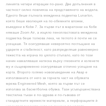
линията четири итерации по-рано. Две допълнения в
частност силно повлияха на представянето на модела.
Едното беше пълната междинна подметка Lunarlon,
която беше еволюция на по-обемните вложки,
въведени в Kobe 7. За първи път в маратонки на Кобе
нямаше Zoom Air, а изцяло пенопластовата междинна
подметка беше толкова лека, че теглото ѝ почти не се
усещаше. Тя осигуряваше невероятно поглъщане на
ударите и стабилност, като разпределяше равномерно
тежестта на играча по цялото стъпало, като по този
начин намаляваше натиска върху глезените и коленете
му и същевременно осигуряваше отлично усещане на
корта. Второто голямо нововъведение на Авар е
използваната от него за горната част на обувката
мрежа Engineered Mesh, която за първи път се
използва за баскетболна обувка. Тази усъвършенствана
текстилна тъкан е по-здрава и по-гъвкава от
стандартните мрежести материали, а перфорациите ѝ