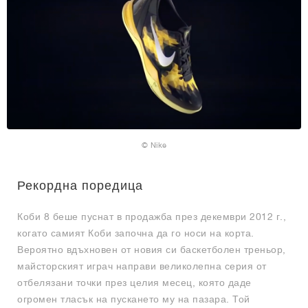
© Nike
Рекордна поредица
Коби 8 беше пуснат в продажба през декември 2012 г.,
когато самият Коби започна да го носи на корта.
Вероятно вдъхновен от новия си баскетболен треньор,
майсторският играч направи великолепна серия от
отбелязани точки през целия месец, която даде
огромен тласък на пускането му на пазара. Той