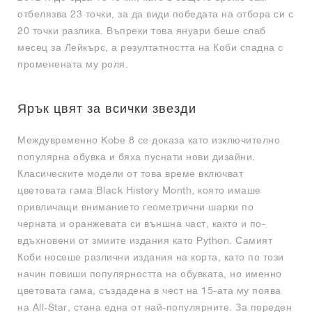
отбелязва 23 точки, за да види победата на отбора си с
20 точки разлика. Въпреки това януари беше слаб
месец за Лейкърс, а резултатността на Коби спадна с
променената му роля.
Ярък цвят за всички звезди
Междувременно Kobe 8 се доказа като изключително
популярна обувка и бяха пуснати нови дизайни.
Класическите модели от това време включват
цветовата гама Black History Month, която имаше
привличащи вниманието геометрични шарки по
черната и оранжевата си външна част, както и по-
вдъхновени от змиите издания като Python. Самият
Коби носеше различни издания на корта, като по този
начин повиши популярността на обувката, но именно
цветовата гама, създадена в чест на 15-ата му поява
на All-Star, стана една от най-популярните. За пореден