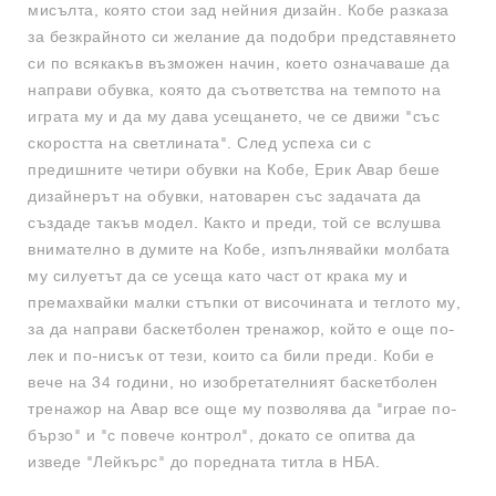
мисълта, която стои зад нейния дизайн. Кобе разказа
за безкрайното си желание да подобри представянето
си по всякакъв възможен начин, което означаваше да
направи обувка, която да съответства на темпото на
играта му и да му дава усещането, че се движи "със
скоростта на светлината". След успеха си с
предишните четири обувки на Кобе, Ерик Авар беше
дизайнерът на обувки, натоварен със задачата да
създаде такъв модел. Както и преди, той се вслушва
внимателно в думите на Кобе, изпълнявайки молбата
му силуетът да се усеща като част от крака му и
премахвайки малки стъпки от височината и теглото му,
за да направи баскетболен тренажор, който е още по-
лек и по-нисък от тези, които са били преди. Коби е
вече на 34 години, но изобретателният баскетболен
тренажор на Авар все още му позволява да "играе по-
бързо" и "с повече контрол", докато се опитва да
изведе "Лейкърс" до поредната титла в НБА.