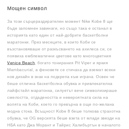
Мощен символ
За този сърцераздирателен момент Nike Kobe 8 ще
бъде запомнен завинаги, но също така е останал в
историята като един от най-добрите баскетболни
маратонки. През месеците, в които Коби се
възстановяваше от разкъсването на ахилеса си, се
появиха емблематични цветове като многоцветния
Venice Beach
, богато тонирания Pit Viper и яркия
Mambacurial, а феновете се стичаха да вземат всеки
нов дизайн в знак на подкрепа към играча. Освен че
беше отлична баскетболна обувка и привлекателна
лайфстайл маратонка, силуетът вече символизираше
смелостта, отдадеността и невероятната сила на
волята на Коби, което го превърна в още по-желана
модна стока. Всъщност Kobe 8 беше толкова страхотна
обувка, че OG версията беше взета от млади звезди на
НБА като Джа Морант и Тайрис Халибъртън в началото