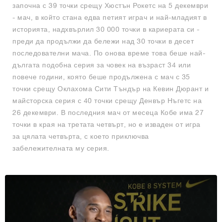
започна с 39 точки срещу Хюстън Рокетс на 5 декември
- мач, в който стана едва петият играч и най-младият в
историята, надхвърлил 30 000 точки в кариерата си -
преди да продължи да бележи над 30 точки в десет
последователни мача. По онова време това беше най-
дългата подобна серия за човек на възраст 34 или
повече години, която беше продължена с мач с 35
точки срещу Оклахома Сити Тъндър на Кевин Дюрант и
майсторска серия с 40 точки срещу Денвър Нъгетс на
26 декември. В последния мач от месеца Кобе има 27
точки в края на третата четвърт, но е изваден от игра
за цялата четвърта, с което приключва
забележителната му серия.