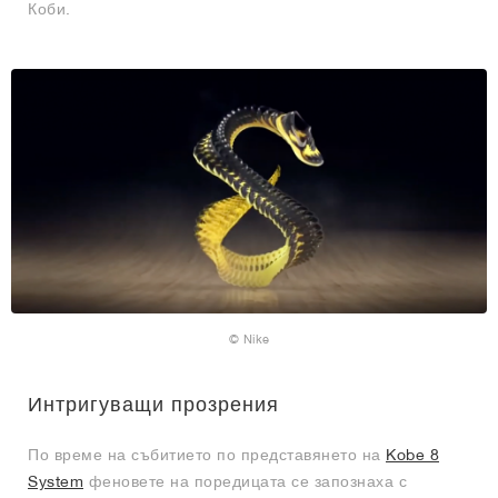
Коби.
© Nike
Интригуващи прозрения
По време на събитието по представянето на
Kobe 8
System
феновете на поредицата се запознаха с