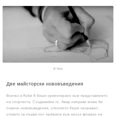
© Nike
Две майсторски нововъведения
Всичко в Kobe 8 беше ориентирано към представянето
на спортиста. Създавайки го, Авар направи може би
повече нововъведения, отколкото беше направил,
откакто за първи път премина към нисък формат на