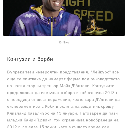
© Nike
Контузии и борби
Въпреки тези невероятни представяния, "Лейкърс" все
още се опитваха да намерят форма под ръководството
на новия старши треньор Майк Д'Антони. Контузиите
продължават да измъчват отбора и той започва 2013 г.
с поредица от шест поражения, което кара Д'Антони да
експериментира с Коби в ролята на защитник срещу
Кливланд Кавалиърс на 13 януари. Натоварен да пази
младия Кайри Ървинг, той ограничава новобранеца на
2012 г. до едва 15 точки, като в същото време сам