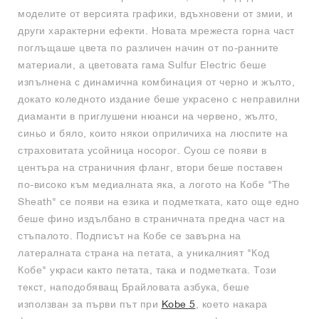
моделите от версията графики, вдъхновени от змии, и
други характерни ефекти. Новата мрежеста горна част
поглъщаше цвета по различен начин от по-ранните
материали, а цветовата гама Sulfur Electric беше
изпълнена с динамична комбинация от черно и жълто,
докато коледното издание беше украсено с неправилни
диаманти в приглушени нюанси на червено, жълто,
синьо и бяло, които някои оприличиха на люспите на
страховитата усойница носорог. Суош се появи в
центъра на страничния фланг, втори беше поставен
по-високо към медиалната яка, а логото на Кобе "The
Sheath" се появи на езика и подметката, като още едно
беше фино издълбано в страничната предна част на
стъпалото. Подписът на Кобе се завърна на
латералната страна на петата, а уникалният "Код
Кобе" украси както петата, така и подметката. Този
текст, наподобяващ Брайловата азбука, беше
използван за първи път при
Kobe 5
, което накара