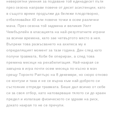
невероятни умения за подаване той единадесет пъти
през сезона направи повече от десет асистенции, като
в същото време продължи да бележи плодотворно,
отбелязвайки 40 или повече точки в осем различни
мача. През сезона той задмина и великия Уилт
Чембърлейн в класацията на най-резултатните играчи
за всички времена, като зае четвъртото място в нея.
Въпреки това разкъсването на ахилеса му е
определящият момент за тази година. Ден след като
получи травмата, Коби бе опериран, а след това
премина месеци на рехабилитация. Най-накрая се
завърна в игра почти осем месеца по-късно в мач
срещу Торонто Раптърс на 8 декември, но скоро отново
се контузи и така и не се върна към най-доброто си
състояние отпреди травмата. Беше дал всичко от себе
си за своя отбор, като натоварваше тялото си до краен
предел и излагаше физическото си здраве на риск,
докато накрая то не се пречупи.