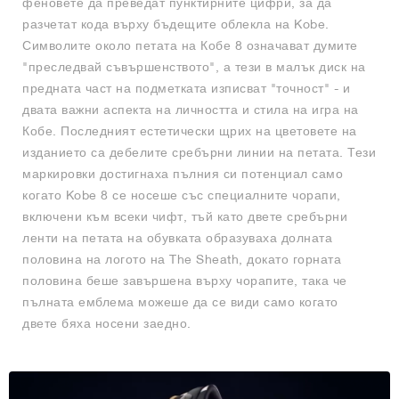
феновете да преведат пунктирните цифри, за да
разчетат кода върху бъдещите облекла на Kobe.
Символите около петата на Кобе 8 означават думите
"преследвай съвършенството", а тези в малък диск на
предната част на подметката изписват "точност" - и
двата важни аспекта на личността и стила на игра на
Кобе. Последният естетически щрих на цветовете на
изданието са дебелите сребърни линии на петата. Тези
маркировки достигнаха пълния си потенциал само
когато Kobe 8 се носеше със специалните чорапи,
включени към всеки чифт, тъй като двете сребърни
ленти на петата на обувката образуваха долната
половина на логото на The Sheath, докато горната
половина беше завършена върху чорапите, така че
пълната емблема можеше да се види само когато
двете бяха носени заедно.