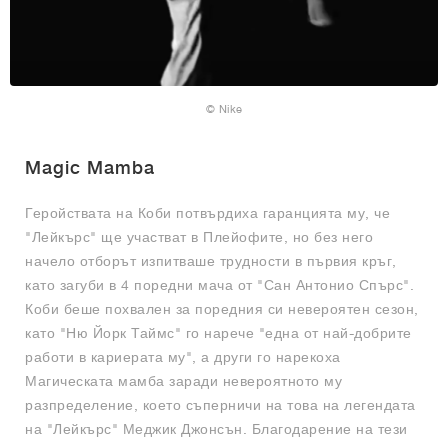
© Nike
Magic Mamba
Геройствата на Коби потвърдиха гаранцията му, че
"Лейкърс" ще участват в Плейофите, но без него
начело отборът изпитваше трудности в първия кръг,
като загуби в 4 поредни мача от "Сан Антонио Спърс".
Коби беше похвален за поредния си невероятен сезон,
като "Ню Йорк Таймс" го нарече "една от най-добрите
работи в кариерата му", а други го нарекоха
Магическата мамба заради невероятното му
разпределение, което съперничи на това на легендата
на "Лейкърс" Меджик Джонсън. Благодарение на тези