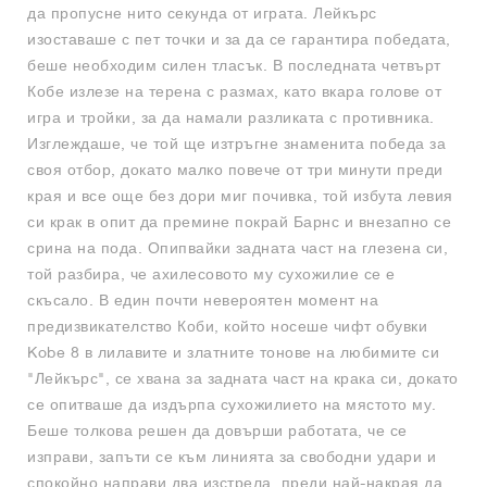
да пропусне нито секунда от играта. Лейкърс
изоставаше с пет точки и за да се гарантира победата,
беше необходим силен тласък. В последната четвърт
Кобе излезе на терена с размах, като вкара голове от
игра и тройки, за да намали разликата с противника.
Изглеждаше, че той ще изтръгне знаменита победа за
своя отбор, докато малко повече от три минути преди
края и все още без дори миг почивка, той избута левия
си крак в опит да премине покрай Барнс и внезапно се
срина на пода. Опипвайки задната част на глезена си,
той разбира, че ахилесовото му сухожилие се е
скъсало. В един почти невероятен момент на
предизвикателство Коби, който носеше чифт обувки
Kobe 8 в лилавите и златните тонове на любимите си
"Лейкърс", се хвана за задната част на крака си, докато
се опитваше да издърпа сухожилието на мястото му.
Беше толкова решен да довърши работата, че се
изправи, запъти се към линията за свободни удари и
спокойно направи два изстрела, преди най-накрая да