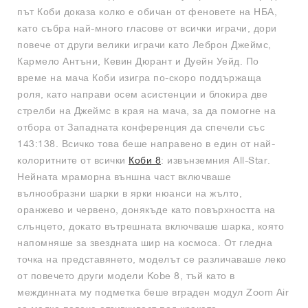
път Коби доказа колко е обичан от феновете на НБА,
като събра най-много гласове от всички играчи, дори
повече от други велики играчи като Леброн Джеймс,
Кармело Антъни, Кевин Дюрант и Дуейн Уейд. По
време на мача Коби изигра по-скоро поддържаща
роля, като направи осем асистенции и блокира две
стрелби на Джеймс в края на мача, за да помогне на
отбора от Западната конференция да спечели със
143:138. Всичко това беше направено в един от най-
колоритните от всички
Коби 8
: извънземния All-Star.
Нейната мраморна външна част включваше
вълнообразни шарки в ярки нюанси на жълто,
оранжево и червено, донякъде като повърхността на
слънцето, докато вътрешната включваше шарка, която
напомняше за звездната шир на космоса. От гледна
точка на представянето, моделът се различаваше леко
от повечето други модели Kobe 8, тъй като в
междинната му подметка беше вграден модул Zoom Air