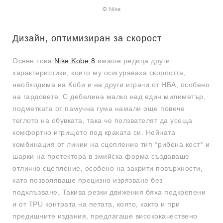
© Nike
Дизайн, оптимизиран за скорост
Освен това
Nike Kobe 8
имаше редица други
характеристики, които му осигуряваха скоростта,
необходима на Коби и на други играчи от НБА, особено
на гардовете. С дебелина малко над един милиметър,
подметката от памучна гума намали още повече
теглото на обувката, така че ползвателят да усеща
комфортно игрището под краката си. Нейната
комбинация от линии на сцепление тип "рибена кост" и
шарки на протектора в змийска форма създаваше
отлично сцепление, особено на закрити повърхности,
като позволяваше прецизно изрязване без
подхлъзване. Такива резки движения бяха подкрепени
и от TPU контрата на петата, която, както и при
предишните издания, предлагаше висококачествено