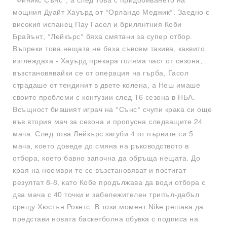
"Финикс Сънс", а след това с придобиването на
мощния Дуайт Хауърд от "Орландо Меджик". Заедно с
високия испанец Пау Гасол и брилянтния Коби
Брайънт, "Лейкърс" бяха смятани за супер отбор.
Въпреки това нещата не бяха съвсем такива, каквито
изглеждаха - Хауърд прекара голяма част от сезона,
възстановявайки се от операция на гърба, Гасол
страдаше от тендинит в двете колена, а Неш имаше
своите проблеми с контузии след 16 сезона в НБА.
Всъщност бившият играч на "Сънс" счупи крака си още
във втория мач за сезона и пропусна следващите 24
мача. След това Лейкърс загуби 4 от първите си 5
мача, което доведе до смяна на ръководството в
отбора, което бавно започна да обръща нещата. До
края на ноември те се възстановяват и постигат
резултат 8-8, като Кобе продължава да води отбора с
два мача с 40 точки и забележителен трипъл-дабъл
срещу Хюстън Рокетс. В този момент Nike решава да
представи новата баскетболна обувка с подписа на