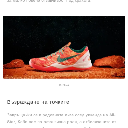
за малко повече отзивчивост под краката.
© Nike
Възраждане на точките
Завръщайки се в редовната лига след уикенда на All-
Star, Коби пое по-офанзивна роля, а отбелязаните от