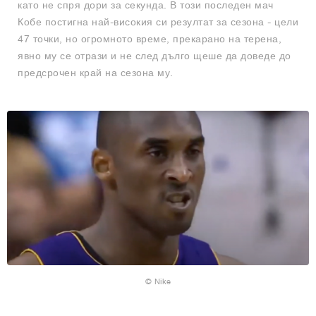
като не спря дори за секунда. В този последен мач
Кобе постигна най-високия си резултат за сезона - цели
47 точки, но огромното време, прекарано на терена,
явно му се отрази и не след дълго щеше да доведе до
предсрочен край на сезона му.
© Nike