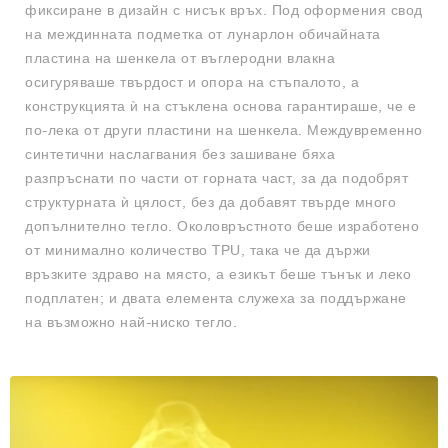
фиксиране в дизайн с нисък връх. Под оформения свод
на междинната подметка от лунарлон обичайната
пластина на шенкела от въглеродни влакна
осигуряваше твърдост и опора на стъпалото, а
конструкцията ѝ на стъклена основа гарантираше, че е
по-лека от други пластини на шенкела. Междувременно
синтетични наслагвания без зашиване бяха
разпръснати по части от горната част, за да подобрят
структурната ѝ цялост, без да добавят твърде много
допълнително тегло. Околовръстното беше изработено
от минимално количество TPU, така че да държи
връзките здраво на място, а езикът беше тънък и леко
подплатен; и двата елемента служеха за поддържане
на възможно най-ниско тегло.