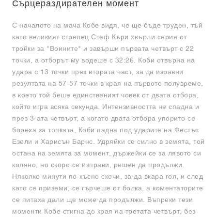
Сърцераздирателен момент
С началото на мача Кобе видя, че ще бъде труден, тъй
като великият стрелец Стеф Къри хвърли серия от
тройки за "Воините" и завърши първата четвърт с 22
точки, а отборът му водеше с 32:26. Коби отвърна на
удара с 13 точки през втората част, за да изравни
резултата на 57-57 точки в края на първото полувреме,
в което той беше единственият човек от двата отбора,
който игра всяка секунда. Интензивността не спадна и
през 3-ата четвърт, а когато двата отбора упорито се
бореха за топката, Коби падна под ударите на Фестъс
Езели и Харисън Барнс. Удряйки се силно в земята, той
остана на земята за момент, държейки се за лявото си
коляно, но скоро се изправи, решен да продължи.
Няколко минути по-късно скочи, за да вкара гол, и след
като се приземи, се гърчеше от болка, а коментаторите
се питаха дали ще може да продължи. Въпреки тези
моменти Кобе стигна до края на третата четвърт, без