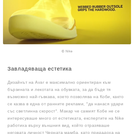
© Nike
Завладяваща естетика
Дизайнът на Avar е максимално ориентиран към
бързината и лекотата на обувката, за да бъде тя
възможно най-гъвкава, което позволява на Коби, както
се казва в една от ранните реклами, "да нанася удари
със светлинна скорост". Макар че самият Кобе не се
интересуваше много от естетиката, експертите на Nike
работиха върху външния вид, който отразяваше
неговата личност Черната мамба, като придадоха на