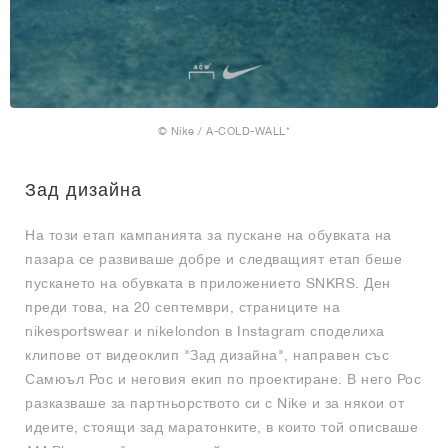
© Nike / A-COLD-WALL*
Зад дизайна
На този етап кампанията за пускане на обувката на
пазара се развиваше добре и следващият етап беше
пускането на обувката в приложението SNKRS. Ден
преди това, на 20 септември, страниците на
nikesportswear и nikelondon в Instagram споделиха
клипове от видеоклип "Зад дизайна", направен със
Самюъл Рос и неговия екип по проектиране. В него Рос
разказваше за партньорството си с Nike и за някои от
идеите, стоящи зад маратонките, в които той описваше