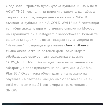
След като и тримата публикуваха публикации за Nike x
ACW* TN98, кампанията наистина започна да набира
скорост, а на следващия ден се включи и Nike. В
съвместна публикация с A-COLD-WALL* на 8 септември
те публикуваха четири от стилните снимки на Моузес
на страницата си в Instagram nikesportswear. Всички те
са широки кадри и показват същата група модели от
"Ренесанс", позиращи в цветовете
Onyx
и
Stone
в
тъмна обстановка на бетонен фон. Коментарът
обобщаваше съвместната маратонка с думите
"ACW_NIKE TN98. Взаимодействие на изтънченост и
абстракция през призмата на вечната икона Air Max
Plus 98." Освен това обяви датите на пускане на
обувката - в световен мащаб на 12 септември на a-
cold-wall.com и на 21 септември в приложението
SNKRS.