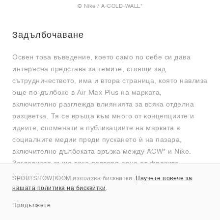
© Nike / A-COLD-WALL*
Задълбочаване
Освен това въведение, което само по себе си дава
интересна представа за темите, стоящи зад
сътрудничеството, има и втора страница, която навлиза
още по-дълбоко в Air Max Plus на марката,
включително разглежда влиянията за всяка отделна
разцветка. Тя се връща към много от концепциите и
идеите, споменати в публикациите на марката в
социалните медии преди пускането ѝ на пазара,
включително дълбоката връзка между ACW* и Nike.
Заглавието също така повтаря една от фразите,
използвани в кампанията за пускане на пазара:
SPORTSHOWROOM използва бисквитки.
Научете повече за
"ACW_NIKE TN98: Взаимодействие на изтънченост и
нашата политика на бисквитки
.
абстрактност през призмата на една вечна икона." В
Продължете
него се посочва, че една от целите на проекта е да се