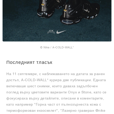
© Nike / A-COLD-WALL*
Последният тласък
На 11 септември, с наближаването на датата за ранен
достъп, A-COLD-WALL* курира две публикации. Едната
включваше шест снимки, които даваха задълбочен
поглед върху цветовите варианти Onyx и Stone, като се
фокусираха върху детайлите, описани в коментарите,
като например "Горна част от пълнозърнеста кожа с
термоформован екзоскелет", "Лазерно гравиран @nike