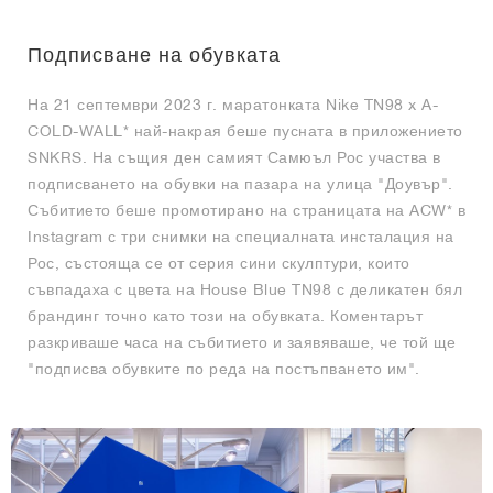
Подписване на обувката
На 21 септември 2023 г. маратонката Nike TN98 x A-
COLD-WALL* най-накрая беше пусната в приложението
SNKRS. На същия ден самият Самюъл Рос участва в
подписването на обувки на пазара на улица "Доувър".
Събитието беше промотирано на страницата на ACW* в
Instagram с три снимки на специалната инсталация на
Рос, състояща се от серия сини скулптури, които
съвпадаха с цвета на House Blue TN98 с деликатен бял
брандинг точно като този на обувката. Коментарът
разкриваше часа на събитието и заявяваше, че той ще
"подписва обувките по реда на постъпването им".