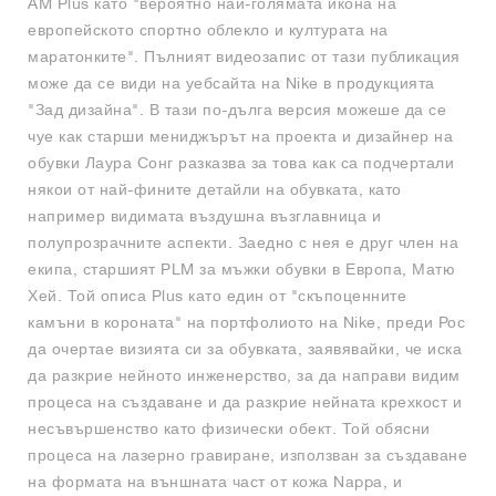
AM Plus като "вероятно най-голямата икона на
европейското спортно облекло и културата на
маратонките". Пълният видеозапис от тази публикация
може да се види на уебсайта на Nike в продукцията
"Зад дизайна". В тази по-дълга версия можеше да се
чуе как старши мениджърът на проекта и дизайнер на
обувки Лаура Сонг разказва за това как са подчертали
някои от най-фините детайли на обувката, като
например видимата въздушна възглавница и
полупрозрачните аспекти. Заедно с нея е друг член на
екипа, старшият PLM за мъжки обувки в Европа, Матю
Хей. Той описа Plus като един от "скъпоценните
камъни в короната" на портфолиото на Nike, преди Рос
да очертае визията си за обувката, заявявайки, че иска
да разкрие нейното инженерство, за да направи видим
процеса на създаване и да разкрие нейната крехкост и
несъвършенство като физически обект. Той обясни
процеса на лазерно гравиране, използван за създаване
на формата на външната част от кожа Nappa, и