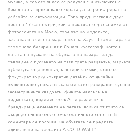
музика, а самото видео се редуваше и изключваше.
Коментарът приканваше хората да се регистрират на
уебсайта за актуализации. Това предшестваше друг
пост на 17 септември, който показваше две снимки от
фотосесията на Мосю, този път на моделите,
застанали в синята маратонка на Хаус. В коментара се
споменава базираният в Лондон фотограф, както и
датата на пускане на обувката на пазара. За да
съвпадне с пускането на тази трета разцветка, марката
публикува още веднъж, с четири снимки, които се
фокусират върху конкретни детайли от дизайна,
включително уникални аспекти като гравирания суош и
геометричните квадрати, фините надписи на
подметката, видимия блок Air и различните
брандиращи елементи на петата, всички от които са
съсредоточени около емблематичното лого Tn. В
коментара се посочва, че обувката се предлага
единствено на уебсайта A-COLD-WALL*.