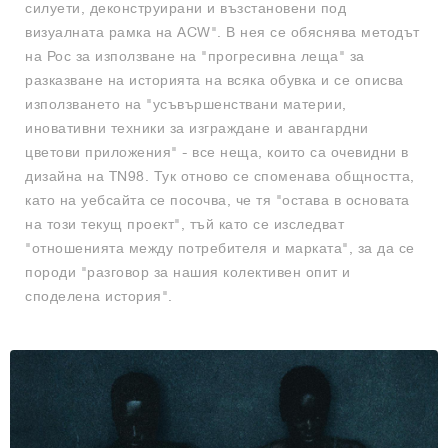
силуети, деконструирани и възстановени под
визуалната рамка на ACW". В нея се обяснява методът
на Рос за използване на "прогресивна леща" за
разказване на историята на всяка обувка и се описва
използването на "усъвършенствани материи,
иновативни техники за изграждане и авангардни
цветови приложения" - все неща, които са очевидни в
дизайна на TN98. Тук отново се споменава общността,
като на уебсайта се посочва, че тя "остава в основата
на този текущ проект", тъй като се изследват
"отношенията между потребителя и марката", за да се
породи "разговор за нашия колективен опит и
споделена история".