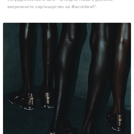
вкорененото партньорство на @acoldwall".