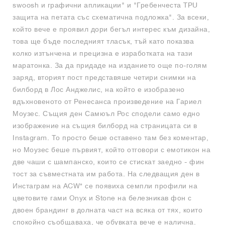
swoosh и графични апликации" и "Гребенчеста TPU
защита на петата със схематична подложка". За всеки,
който вече е проявил дори бегъл интерес към дизайна,
това ще бъде последният тласък, тъй като показва
колко изтънчена и прецизна е изработката на тази
маратонка. За да придаде на изданието още по-голям
заряд, вторият пост представяше четири снимки на
билборд в Лос Анджелис, на който е изобразено
вдъхновеното от Ренесанса произведение на Гариел
Моузес. Същия ден Самюъл Рос сподели само едно
изображение на същия билборд на страницата си в
Instagram. То просто беше оставено там без коментар,
но Моузес беше първият, който отговори с емотикон на
две чаши с шампанско, които се стискат заедно - фин
тост за съвместната им работа. На следващия ден в
Инстаграм на ACW* се появиха семпли профили на
цветовите гами Onyx и Stone на белезникав фон с
двоен брандинг в долната част на всяка от тях, които
спокойно съобщаваха, че обувката вече е налична.