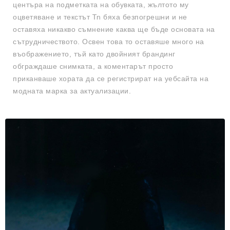
центъра на подметката на обувката, жълтото му
оцветяване и текстът Tn бяха безпогрешни и не
оставяха никакво съмнение каква ще бъде основата на
сътрудничеството. Освен това то оставяше много на
въображението, тъй като двойният брандинг
обграждаше снимката, а коментарът просто
приканваше хората да се регистрират на уебсайта на
модната марка за актуализации.