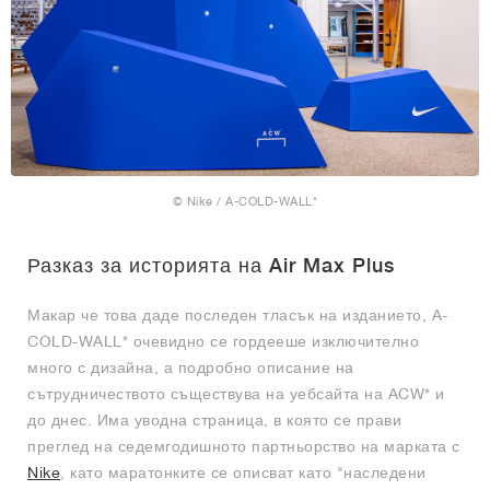
© Nike / A-COLD-WALL*
Разказ за историята на Air Max Plus
Макар че това даде последен тласък на изданието, A-
COLD-WALL* очевидно се гордееше изключително
много с дизайна, а подробно описание на
сътрудничеството съществува на уебсайта на ACW* и
до днес. Има уводна страница, в която се прави
преглед на седемгодишното партньорство на марката с
Nike
, като маратонките се описват като "наследени