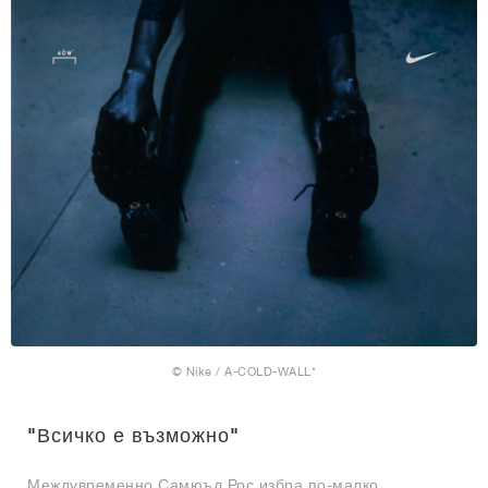
© Nike / A-COLD-WALL*
"Всичко е възможно"
Междувременно Самюъл Рос избра по-малко