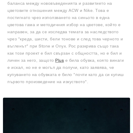
баланса между нововъведенията и развитието на
цветовите отношения между ACW и Nike. Това е
постигнато чрез използването на синьото в една
цветова гама и методичния избор на цветове, който е
направен, за да се изследва темата за наследството
чрез "креда, шисти, бели тонове и след това черното и
въгленът" при Stone и Onyx. Рос разкрива също така
как този проект е бил свързан с общността, но е бил и
личен за него, защото
Plus
е била обувка, която винаги
е искал, но не е могъл да получи, като заявява, че
купуването на обувката е било "почти като да си купиш
първото произведение на изкуството".