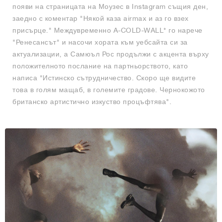
появи на страницата на Моузес в Instagram същия ден,
заедно с коментар "Някой каза airmax и аз го взех
присърце." Междувременно A-COLD-WALL* го нарече
"Ренесансът" и насочи хората към уебсайта си за
актуализации, а Самюъл Рос продължи с акцента върху
положителното послание на партньорството, като
написа "Истинско сътрудничество. Скоро ще видите
това в голям мащаб, в големите градове. Чернокожото
британско артистично изкуство процъфтява".