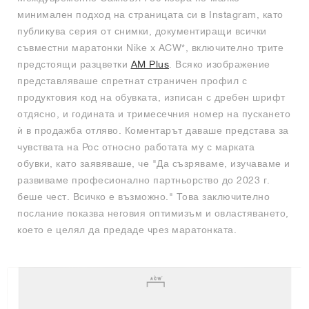
минимален подход на страницата си в Instagram, като
публикува серия от снимки, документиращи всички
съвместни маратонки Nike x ACW*, включително трите
предстоящи разцветки
AM Plus
. Всяко изображение
представляваше спретнат страничен профил с
продуктовия код на обувката, изписан с дребен шрифт
отдясно, и годината и тримесечния номер на пускането
ѝ в продажба отляво. Коментарът даваше представа за
чувствата на Рос относно работата му с марката
обувки, като заявяваше, че "Да съзряваме, изучаваме и
развиваме професионално партньорство до 2023 г.
беше чест. Всичко е възможно." Това заключително
послание показва неговия оптимизъм и овластяването,
което е целял да предаде чрез маратонката.