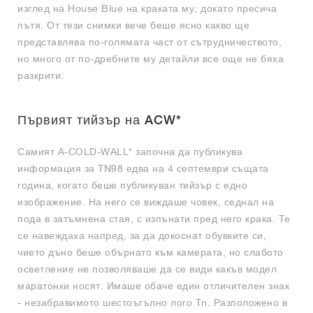
изглед на House Blue на краката му, докато пресича
пътя. От тези снимки вече беше ясно какво ще
представлява по-голямата част от сътрудничеството,
но много от по-дребните му детайли все още не бяха
разкрити.
Първият тийзър на ACW*
Самият A-COLD-WALL* започна да публикува
информация за TN98 едва на 4 септември същата
година, когато беше публикуван тийзър с едно
изображение. На него се виждаше човек, седнал на
пода в затъмнена стая, с изпънати пред него крака. Те
се навеждаха напред, за да докоснат обувките си,
чието дъно беше обърнато към камерата, но слабото
осветление не позволяваше да се види какъв модел
маратонки носят. Имаше обаче един отличителен знак
- незабравимото шестоъгълно лого Tn. Разположено в