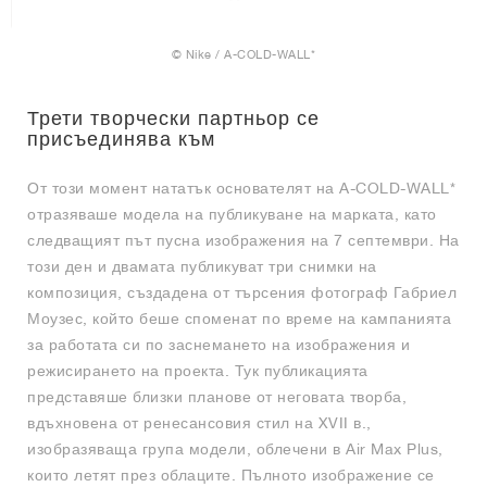
© Nike / A-COLD-WALL*
Трети творчески партньор се
присъединява към
От този момент нататък основателят на A-COLD-WALL*
отразяваше модела на публикуване на марката, като
следващият път пусна изображения на 7 септември. На
този ден и двамата публикуват три снимки на
композиция, създадена от търсения фотограф Габриел
Моузес, който беше споменат по време на кампанията
за работата си по заснемането на изображения и
режисирането на проекта. Тук публикацията
представяше близки планове от неговата творба,
вдъхновена от ренесансовия стил на XVII в.,
изобразяваща група модели, облечени в Air Max Plus,
които летят през облаците. Пълното изображение се