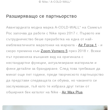
FIELD GENERAL
CRAZE
ADIRACER
MULE
471
GEL-CUMULUS 16
G.T. CUT
FORCE 58
TEKKIRA CUP
508
JORDAN
© Nike / A-COLD-WALL*
KILLSHOT 2
MOTO 2K
ITALIA
LEGACY 312
ALLERDALE
G.T. FUTURE
PS8
ALOHA SUPER
600
Разширяващо се партньорство
TOTAL 90
PHENOMENA
FORUM
JUMPMAN JACK
2000
VERTEBRAE
808
Авангардната модна марка A-COLD-WALL* на Самюъл
Рос започва да работи с Nike през 2017 г. Първото им
сътрудничество беше преработка на една от най-
AVA ROVER
1000
HAMBURG
204L
AIR MAX 95
933
емблематичните маратонки на марката -
Air Force 1
- и
скоро премина към
Zoom Vomero 5
през 2018 г. Всеки
MIND
860V2
път променяха външния вид на оригинала с
нестандартни функции, актуализирани материали и
AIR RIFT
фини детайли за брандиране. След това трябваше да
минат още пет години, преди творческото партньорство
да представи следващата си обувка, но чакането си
заслужаваше, тъй като те избраха друг титан от
обширния бек каталог на Nike -
Air Max Plus
.