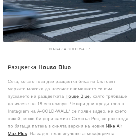
© Nike / A-COLD-WALL*
Разцветка House Blue
Сега, когато тези две разцветки бяха на бял свят,
марките можеха да насочат вниманието си към
пускането на разцветката
House Blue
, която трябваше
да излезе на 18 септември. Четири дни преди това в
Instagram на A-COLD-WALL* се появи видео, на което
някой, може би дори самият Самюъл Рос, се разхожда
по бягаща пътека в синята версия на новия
Nike Air
Max Plus
. На заден план звучеше атмосферична