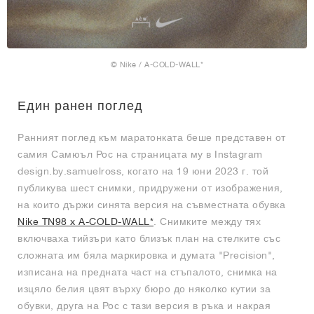
© Nike / A-COLD-WALL*
Един ранен поглед
Ранният поглед към маратонката беше представен от
самия Самюъл Рос на страницата му в Instagram
design.by.samuelross, когато на 19 юни 2023 г. той
публикува шест снимки, придружени от изображения,
на които държи синята версия на съвместната обувка
Nike TN98 x A-COLD-WALL*
. Снимките между тях
включваха тийзъри като близък план на стелките със
сложната им бяла маркировка и думата "Precision",
изписана на предната част на стъпалото, снимка на
изцяло белия цвят върху бюро до няколко кутии за
обувки, друга на Рос с тази версия в ръка и накрая