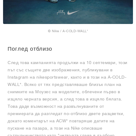
© Nike / A-COLD-WALL*
Поглед отблизо
След това кампанията продължи на 10 септември, този
път със същите две изображения, публикувани в
Instagram на nikesportswear, както и в този на A-COLD-
WALL*. Всяко от тях представляваше близък план на
снимките на Моузес на моделите, облечени първо в
изцяло черната версия, а след това в изцяло бялата.
Това даде възможност на развълнуваните от
премиерата да разгледат по-отблизо двете разцветки,
докато коментарът на ACW* повтаряше датите на
пускане на пазара, а този на Nike описваше
сътрудничеството като "четвърта глава в дълбоко