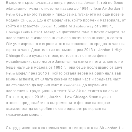
Въпреки първоначалната популярност на Jordan 1, той не беше
официално пуснат отново на пазара до 1994 г. Този Air Jordan 1
Retro беше много търсен и предизвика пускането на още повече
модели Chicago. Един от моделите, който промени материала, от
който е изработен Jordan 1, беше Mid colourway от 2003 г.,
Chicago Bulls Patent. Макар че цветовата гама е почти същата, за
наслоенията е използвана лъскава патентована кожа, а логото
Wings е изрязано в страничното наслояване на средната част на
горната част. Десетилетие по-късно, през 2013 г., Jordan 1 High
Chicago беше пуснат отново, но този път с някои фини
модификации, като логото Jumpman на езика и петата, което не
беше налице в модела от 1985 г. Това беше последвано от друг
Retro модел през 2015 г., който остана верен на оригинала във
всички аспекти, от бялата кожена предна част и средната част
на стъпалото до черния кант и swooshes, до червените
наслоения и традиционния текст Nike Air на етикета на езика.
По-късно, през 2016 г., Jordan 1 Low Chicago беше пуснат
отново, предлагайки на съвременните фенове на кецове
възможност да се сдобият с още една ретро версия на
класическия модел.
Сътрудничествата са голяма част от историята на Air Jordan 1, а