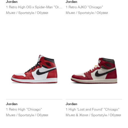
FIELD GENERAL
CRAZE
ADIRACER
MULE
471
GEL-CUMULUS 16
G.T. CUT
FORCE 58
TEKKIRA CUP
508
JORDAN
Jordan
Jordan
1 Retro High OG x Spider-Man "Origin Story"
1 Retro AJKO "Chicago"
Мъже / Sportstyle / Обувки
Мъже / Sportstyle / Обувки
KILLSHOT 2
MOTO 2K
ITALIA
LEGACY 312
ALLERDALE
G.T. FUTURE
PS8
ALOHA SUPER
600
TOTAL 90
PHENOMENA
FORUM
JUMPMAN JACK
2000
VERTEBRAE
808
AVA ROVER
1000
HAMBURG
204L
AIR MAX 95
933
MIND
860V2
AIR RIFT
Jordan
Jordan
1 Retro High "Chicago"
1 High ‘Lost and Found’ "Chicago"
Мъже / Sportstyle / Обувки
Мъже & Жени / Sportstyle / Обувки