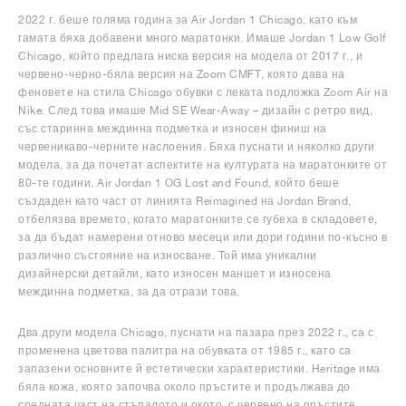
2022 г. беше голяма година за Air Jordan 1 Chicago, като към
гамата бяха добавени много маратонки. Имаше Jordan 1 Low Golf
Chicago, който предлага ниска версия на модела от 2017 г., и
червено-черно-бяла версия на Zoom CMFT, която дава на
феновете на стила Chicago обувки с леката подложка Zoom Air на
Nike. След това имаше Mid SE Wear-Away – дизайн с ретро вид,
със старинна междинна подметка и износен финиш на
червеникаво-черните наслоения. Бяха пуснати и няколко други
модела, за да почетат аспектите на културата на маратонките от
80-те години. Air Jordan 1 OG Lost and Found, който беше
създаден като част от линията Reimagined на Jordan Brand,
отбелязва времето, когато маратонките се губеха в складовете,
за да бъдат намерени отново месеци или дори години по-късно в
различно състояние на износване. Той има уникални
дизайнерски детайли, като износен маншет и износена
междинна подметка, за да отрази това.
Два други модела Chicago, пуснати на пазара през 2022 г., са с
променена цветова палитра на обувката от 1985 г., като са
запазени основните й естетически характеристики. Heritage има
бяла кожа, която започва около пръстите и продължава до
средната част на стъпалото и окото, с червено на пръстите,