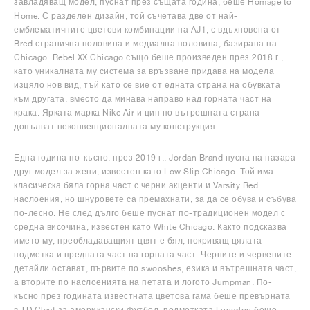
завладяващ модел, пуснат през същата година, беше Homage to
Home. С разделен дизайн, той съчетава две от най-
емблематичните цветови комбинации на AJ1, с вдъхновена от
Bred странична половина и медиална половина, базирана на
Chicago. Rebel XX Chicago също беше произведен през 2018 г.,
като уникалната му система за връзване придава на модела
изцяло нов вид, тъй като се вие от едната страна на обувката
към другата, вместо да минава направо над горната част на
крака. Ярката марка Nike Air и цип по вътрешната страна
допълват неконвенционалната му конструкция.
Една година по-късно, през 2019 г., Jordan Brand пусна на пазара
друг модел за жени, известен като Low Slip Chicago. Той има
класическа бяла горна част с черни акценти и Varsity Red
наслоения, но шнуровете са премахнати, за да се обува и събува
по-лесно. Не след дълго беше пуснат по-традиционен модел с
средна височина, известен като White Chicago. Както подсказва
името му, преобладаващият цвят е бял, покриващ цялата
подметка и предната част на горната част. Черните и червените
детайли остават, първите по swooshes, езика и вътрешната част,
а вторите по наслоенията на петата и логото Jumpman. По-
късно през годината известната цветова гама беше превърната
в TD Cleat за американски футбол, подметката Lunarlon беше