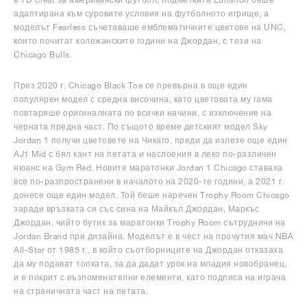
адаптирана към суровите условия на футболното игрище, а
моделът Fearless съчетаваше емблематичните цветове на UNC,
които почитат колежанските години на Джордан, с тези на
Chicago Bulls.
През 2020 г. Chicago Black Toe се превърна в още един
популярен модел с средна височина, като цветовата му гама
повтаряше оригиналната по всички начини, с изключение на
черната предна част. По същото време детският модел Sky
Jordan 1 получи цветовете на Чикаго, преди да излезе още един
AJ1 Mid с бял кант на петата и наслоения в леко по-различен
нюанс на Gym Red. Новите маратонки Jordan 1 Chicago ставаха
все по-разпространени в началото на 2020-те години, а 2021 г.
донесе още един модел. Той беше наречен Trophy Room Chicago
заради връзката си със сина на Майкъл Джордан, Маркъс
Джордан, чийто бутик за маратонки Trophy Room сътрудничи на
Jordan Brand при дизайна. Моделът е в чест на прочутия мач NBA
All-Star от 1985 г., в който съотборниците на Джордан отказаха
да му подават топката, за да дадат урок на младия новобранец,
и е покрит с възпоменателни елементи, като подписа на играча
на страничната част на петата.