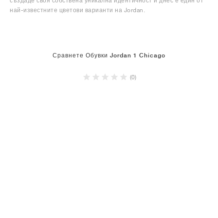
създаде своя собствена уникална идентичност и днес е един от
най-известните цветови варианти на Jordan.
Сравнете Обувки Jordan 1 Chicago
(0)