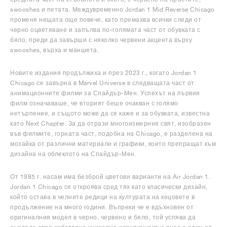
swooshes и петата. Междувременно Jordan 1 Mid Reverse Chicago
променя нещата още повече, като премахва всички следи от
черно оцветяване и запълва по-голямата част от обувката с
бяло, преди да завърши с няколко червени акцента върху
swooshes, върха и маншета.
Новите издания продължиха и през 2023 г., когато Jordan 1
Chicago се завърна в Marvel Universe в следващата част от
анимационните филми за Спайдър-Мен. Успехът на първия
филм означаваше, че вторият беше очакван с голямо
нетърпение, и същото може да се каже и за обувката, известна
като Next Chapter. За да отрази многоизмерния свят, изобразен
във филмите, горната част, подобна на Chicago, е разделена на
мозайка от различни материали и графики, които препращат към
дизайна на облеклото на Спайдър-Мен.
От 1985 г. насам има безброй цветови варианти на Air Jordan 1.
Jordan 1 Chicago се откроява сред тях като класически дизайн,
който остава в челните редици на културата на кецовете в
продължение на много години. Въпреки че е вдъхновен от
оригиналния модел в черно, червено и бяло, той успява да