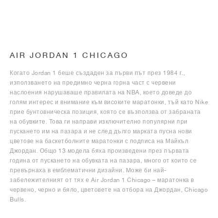
AIR JORDAN 1 CHICAGO
Когато Jordan 1 беше създаден за първи път през 1984 г.,
използването на предимно черна горна част с червени
наслоения нарушаваше правилата на NBA, което доведе до
голям интерес и внимание към високите маратонки, тъй като Nike
прие бунтовническа позиция, която се възползва от забраната
на обувките. Това ги направи изключително популярни при
пускането им на пазара и не след дълго марката пусна нови
цветове на баскетболните маратонки с подписа на Майкъл
Джордан. Общо 13 модела бяха произведени през първата
година от пускането на обувката на пазара, много от които се
превърнаха в емблематични дизайни. Може би най-
забележителният от тях е Air Jordan 1 Chicago – маратонка в
червено, черно и бяло, цветовете на отбора на Джордан, Chicago
Bulls.