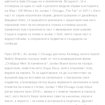
цветната гама Chicago не е изключение. Всъщност, тя е
отговорна за един от най-търсените модели обувки в историята
на Nike – Off-White x Air Jordan 1 Chicago „The Ten“ от 2017 г. Като
част от серия класически обувки, деконструирани от дизайнера
Вирджил Абло, тя преработи оригинала с характеристики като
параграф текст на вътрешната страна и плаващ swoosh,
прикрепен към страничната част с минимални сини шевове.
Същата година се появи и Jordan 1 Golf, чиято горна част е
водоустойчива, а специалната подметка е създадена за
голфъри.
През 2018 г. Air Jordan 1 Chicago достигна Холивуд, когато героят
Майлс Моралес носеше чифт от тях в анимационния филм
„Спайдър-Мен: В паяжината“. Jordan Brand пусна на пазара
маратонки, известни като Origin Story, които отразяват тези,
видяни на екрана. Те са адаптирани, за да съответстват на
външния вид на костюма на супергероя, с прозрачна синя
подметка, отразяващи петна върху червените наслоения и синя
етикетка на езика и стелка. Jordan 1 Mid Chicago също беше
ретро версия през 2018 г., макар и с повече червено в горната
част, като бялото беше запазено само за swooshes, върха и
яката, а черното – за езика и вътрешната подплата. Другият