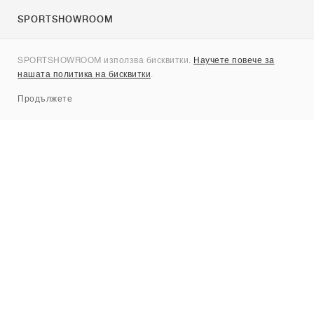
SPORTSHOWROOM
За нас
SPORTSHOWROOM използва бисквитки.
Научете повече за
Контакти
нашата политика на бисквитки
.
Sitemap
Продължете
Брандове
Nike
Jordan
adidas
New Balance
ASICS
PUMA
Converse
Vans
Hoka