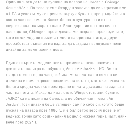
Оригиналната дата на пускане на пазара на Jordan 1 Chicago
беше 1985 г. По това време Джордан започва да си изгражда име
в НБА и успехът му се пренася върху обувката, превръщайки я в
важна част не само от баскетболната култура, но и от по-
широкия свят на маратонките. Благодарение на това силно
наследство, Chicago е преиздавана многократно през годините,
като някои модели приличат много на оригиналните, а други
преработват външния им вид, за да създадат вълнуващи нови
дизайни за мъже, жени и деца.
Един от първите модели, които промениха нещо повече от
цветовата палитра на обувката, беше Air Jordan 1 KO. Вместо
гладка кожена горна част, той има мека платна по цялата си
дължина и няма червено покритие на петата, което означава, че
бялата средна част се простира по цялата дължина на задната
част на петата. Макар да има логото Wings отстрани, буквите
„AJKO“ са написани на банера, а не обичайният текст „Air
Jordan“. Този дизайн беше успешен сам по себе си, когато беше
пуснат на пазара през 1986 г., и е бил ретро версия повече от
веднъж, точно като оригиналния модел с кожена горна част, най-
вече през 2021 г.