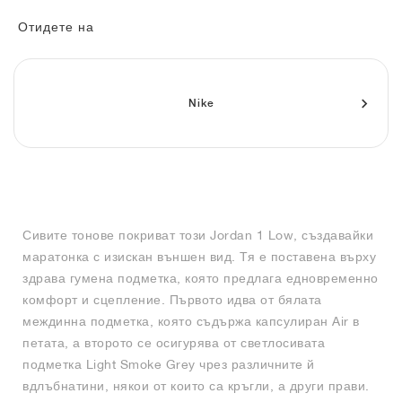
FIELD GENERAL
CRAZE
ADIRACER
MULE
471
GEL-CUMULUS 16
G.T. CUT
FORCE 58
TEKKIRA CUP
508
JORDAN
Отидете на
KILLSHOT 2
MOTO 2K
ITALIA
LEGACY 312
ALLERDALE
G.T. FUTURE
PS8
ALOHA SUPER
600
TOTAL 90
PHENOMENA
FORUM
JUMPMAN JACK
2000
VERTEBRAE
808
Nike
AVA ROVER
1000
HAMBURG
204L
AIR MAX 95
933
MIND
860V2
Сивите тонове покриват този Jordan 1 Low, създавайки
AIR RIFT
маратонка с изискан външен вид. Тя е поставена върху
здрава гумена подметка, която предлага едновременно
комфорт и сцепление. Първото идва от бялата
междинна подметка, която съдържа капсулиран Air в
петата, а второто се осигурява от светлосивата
подметка Light Smoke Grey чрез различните й
вдлъбнатини, някои от които са кръгли, а други прави.