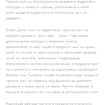
Горният ръб на текстурираната междинна подметка е
обграден с линия от шевове, разположена в жлеб,
който разделя подметката от останалата част на
обувката.
Освен двата тона на подметката, горната част на
обувката добавя и трети цвят - черен. Това внася
допълнителен контраст с кожените панели,
разположени по нея, първо в предната част на крака,
която се състои от черна калник и светлосиво димяща
кутия на пръстите, изпълнена с перфорации.
Използването на този светлосив нюанс в предната част
на стъпалото е спечелило на маратонката прозвището
Shadow Toe. Тъмните тонове се разпростират назад по
горната част на обувката под формата на ушичките,
връзките и езика, които са черни. Логото Jumpman е
пришито в горната част на езика за допълнителен стил.
Навсякъде другаде частите в средата на стъпалото,