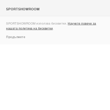
SPORTSHOWROOM
За нас
SPORTSHOWROOM използва бисквитки.
Научете повече за
Контакти
нашата политика на бисквитки
.
Sitemap
Продължете
Брандове
Nike
Jordan
adidas
New Balance
ASICS
PUMA
Converse
Vans