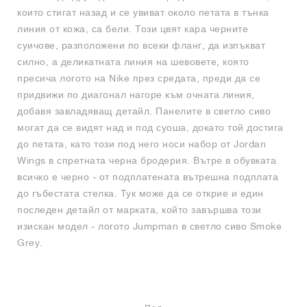
които стигат назад и се увиват около петата в тънка
линия от кожа, са бели. Този цвят кара черните
суичове, разположени по всеки фланг, да изпъкват
силно, а деликатната линия на шевовете, която
пресича логото на Nike през средата, преди да се
придвижи по диагонал нагоре към очната линия,
добавя завладяващ детайл. Панелите в светло сиво
могат да се видят над и под суоша, докато той достига
до петата, като този под него носи набор от Jordan
Wings в спретната черна бродерия. Вътре в обувката
всичко е черно - от подплатената вътрешна подплата
до гъбестата стелка. Тук може да се открие и един
последен детайл от марката, който завършва този
изискан модел - логото Jumpman в светло сиво Smoke
Grey.