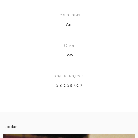
Технология
Air
Стил
Low
Код на модела
553558-052
Jordan