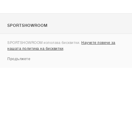
SPORTSHOWROOM
За нас
SPORTSHOWROOM използва бисквитки.
Научете повече за
Контакти
нашата политика на бисквитки
.
Sitemap
Продължете
Брандове
Nike
Jordan
adidas
New Balance
ASICS
PUMA
Converse