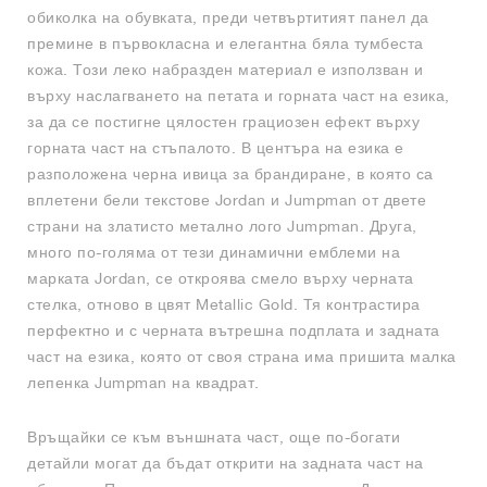
обиколка на обувката, преди четвъртитият панел да
премине в първокласна и елегантна бяла тумбеста
кожа. Този леко набразден материал е използван и
върху наслагването на петата и горната част на езика,
за да се постигне цялостен грациозен ефект върху
горната част на стъпалото. В центъра на езика е
разположена черна ивица за брандиране, в която са
вплетени бели текстове Jordan и Jumpman от двете
страни на златисто метално лого Jumpman. Друга,
много по-голяма от тези динамични емблеми на
марката Jordan, се откроява смело върху черната
стелка, отново в цвят Metallic Gold. Тя контрастира
перфектно и с черната вътрешна подплата и задната
част на езика, която от своя страна има пришита малка
лепенка Jumpman на квадрат.
Връщайки се към външната част, още по-богати
детайли могат да бъдат открити на задната част на