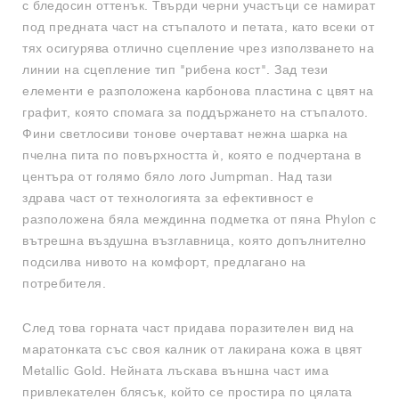
с бледосин оттенък. Твърди черни участъци се намират
под предната част на стъпалото и петата, като всеки от
тях осигурява отлично сцепление чрез използването на
линии на сцепление тип "рибена кост". Зад тези
елементи е разположена карбонова пластина с цвят на
графит, която спомага за поддържането на стъпалото.
Фини светлосиви тонове очертават нежна шарка на
пчелна пита по повърхността ѝ, която е подчертана в
центъра от голямо бяло лого Jumpman. Над тази
здрава част от технологията за ефективност е
разположена бяла междинна подметка от пяна Phylon с
вътрешна въздушна възглавница, която допълнително
подсилва нивото на комфорт, предлагано на
потребителя.
След това горната част придава поразителен вид на
маратонката със своя калник от лакирана кожа в цвят
Metallic Gold. Нейната лъскава външна част има
привлекателен блясък, който се простира по цялата