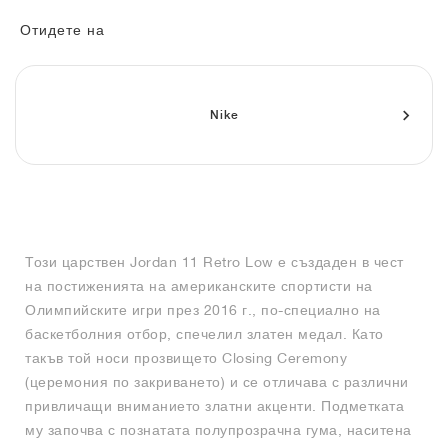
FIELD GENERAL
CRAZE
ADIRACER
MULE
471
GEL-CUMULUS 16
G.T. CUT
FORCE 58
TEKKIRA CUP
508
JORDAN
Отидете на
KILLSHOT 2
MOTO 2K
ITALIA
LEGACY 312
ALLERDALE
G.T. FUTURE
PS8
ALOHA SUPER
600
TOTAL 90
PHENOMENA
FORUM
JUMPMAN JACK
2000
VERTEBRAE
808
Nike
AVA ROVER
1000
HAMBURG
204L
AIR MAX 95
933
MIND
860V2
Този царствен Jordan 11 Retro Low е създаден в чест
AIR RIFT
на постиженията на американските спортисти на
Олимпийските игри през 2016 г., по-специално на
баскетболния отбор, спечелил златен медал. Като
такъв той носи прозвището Closing Ceremony
(церемония по закриването) и се отличава с различни
привличащи вниманието златни акценти. Подметката
му започва с познатата полупрозрачна гума, наситена