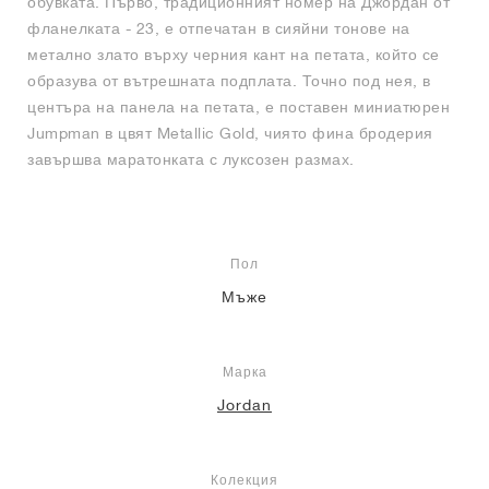
обувката. Първо, традиционният номер на Джордан от
фланелката - 23, е отпечатан в сияйни тонове на
метално злато върху черния кант на петата, който се
образува от вътрешната подплата. Точно под нея, в
центъра на панела на петата, е поставен миниатюрен
Jumpman в цвят Metallic Gold, чиято фина бродерия
завършва маратонката с луксозен размах.
Пол
Мъже
Марка
Jordan
Колекция