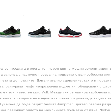
ow се предлага в елегантен черен цвят с мощни зелени акценти
а започва с частично прозрачна подметка с вълнообразни лин
т петата до пръстите. Допълнително сцепление, както и порази
та, осигуряват чифт непрозрачни подметки, облицовани с шарк
ен тон, известен като Volt. Между тях се намира карбонова п
 е напълно видима на медиалния шенкел и донякъде видима за
 Тук може да бъде открит белият Jumpman, докато овални раз
акна разкриват бялото на междинната подметка от пяна Phylon