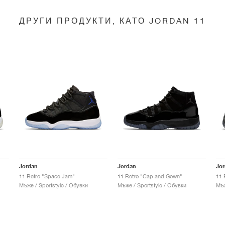
ДРУГИ ПРОДУКТИ, КАТО JORDAN 11
Jordan
Jordan
Jo
11 Retro "Space Jam"
11 Retro "Cap and Gown"
11 
Мъже / Sportstyle / Обувки
Мъже / Sportstyle / Обувки
Мъж