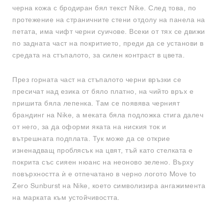
черна кожа с бродиран бял текст Nike. След това, по
протежение на страничните стени отдолу на панела на
петата, има чифт черни суичове. Всеки от тях се движи
по задната част на покритието, преди да се установи в
средата на стъпалото, за силен контраст в цвета.
През горната част на стъпалото черни връзки се
пресичат над езика от бяло платно, на чийто връх е
пришита бяла лепенка. Там се появява черният
брандинг на Nike, а меката бяла подложка стига далеч
от него, за да оформи яката на ниския ток и
вътрешната подплата. Тук може да се открие
изненадващ проблясък на цвят, тъй като стелката е
покрита със сияен нюанс на неоново зелено. Върху
повърхността ѝ е отпечатано в черно логото Move to
Zero Sunburst на Nike, което символизира ангажимента
на марката към устойчивостта.