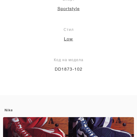
Sportstyle
Стил
Low
Код на модела
DD1873-102
Nike