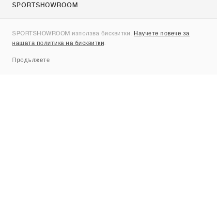
SPORTSHOWROOM
За нас
SPORTSHOWROOM използва бисквитки.
Научете повече за
Контакти
нашата политика на бисквитки
.
Sitemap
Продължете
Брандове
Nike
Jordan
adidas
New Balance
ASICS
PUMA
Converse
Vans
Hoka