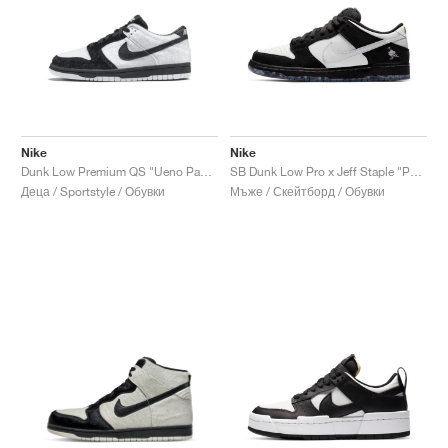
Nike
Nike
Dunk Low Premium QS "Ueno Panda"
SB Dunk Low Pro x Jeff Staple "Panda Pigeon"
Деца / Sportstyle / Обувки
Мъже / Скейтборд / Обувки