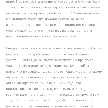
ниво. Повърхността ѝ също е изпъстрена с малки бели
точки, което показва, че за изработката ѝ е използвана
частично рециклирана гума Nike Grind. Междувременно
междинната подметка добавя лекота както по
отношение на теглото, така и по отношение на тона
чрез омекотяването от пяна във вътрешността ѝ и
бялото оцветяване от външната ѝ страна.
Гладка синтетична кожа изпълва горната част, от белия
подложен слой до черните наслагвания. Първите
участъци могат да се видят на кутията на пръстите,
чиито перфорации добавят дишане към дизайна, и на
панелите в средата на стъпалото, както и в лента около
петата. Вторите части оформят калника, който
обгражда пръстите, очната линия и задната
наслагваща се част. Последният елемент споделя
горните капси с очната линия, преди да се спусне към
задната част на стъпалото и да обхване долната част
на петата. Точно над нея има полукръгъл панел от