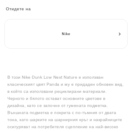
FIELD GENERAL
CRAZE
ADIRACER
MULE
471
GEL-CUMULUS 16
G.T. CUT
FORCE 58
TEKKIRA CUP
508
JORDAN
Отидете на
KILLSHOT 2
MOTO 2K
ITALIA
LEGACY 312
ALLERDALE
G.T. FUTURE
PS8
ALOHA SUPER
600
TOTAL 90
PHENOMENA
FORUM
JUMPMAN JACK
2000
VERTEBRAE
808
Nike
AVA ROVER
1000
HAMBURG
204L
AIR MAX 95
933
MIND
860V2
В този Nike Dunk Low Next Nature е използван
AIR RIFT
класическият цвят Panda и му е придаден обновен вид,
в който са използвани рециклирани материали.
Черното и бялото остават основните цветове в
дизайна, като се започне от гумената подметка.
Външната подметка е покрита с по-тъмния от двата
тона, като шарките на шарнирния кръг и накрайниците
осигуряват на потребителя сцепление на най-високо