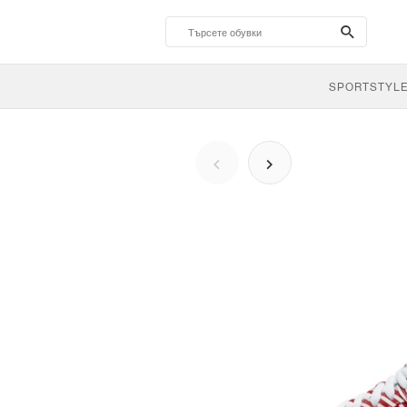
search-
btn
SPORTSTYL