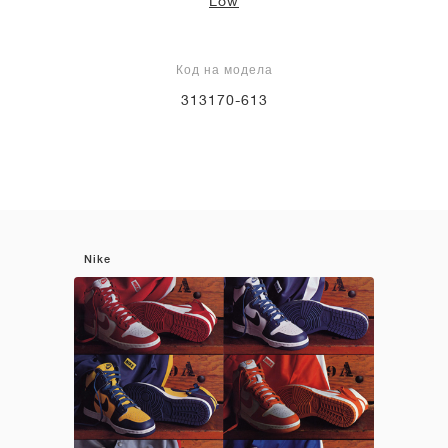
Low
Код на модела
313170-613
Nike