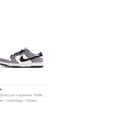
e
SB Dunk Low x Supreme "White Cement"
е / Скейтборд / Обувки