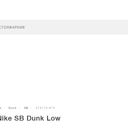
С
ГОЛФ
АРХИВ
e
Dunk
SB
313170-613
Nike SB Dunk Low