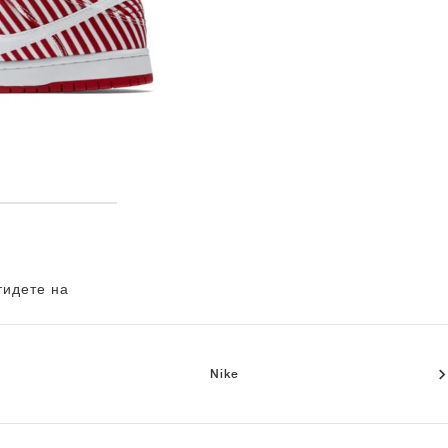
тидете на
Nike