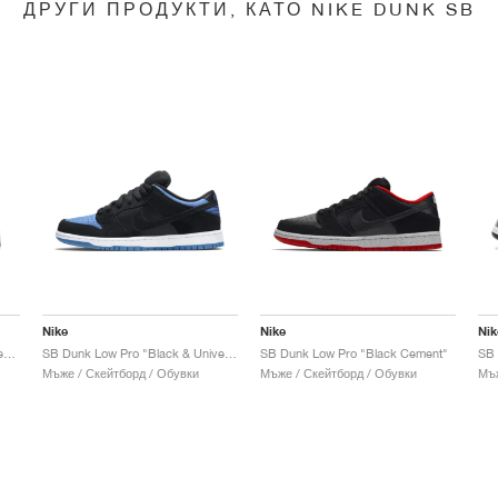
ДРУГИ ПРОДУКТИ, КАТО NIKE DUNK SB
Nike
Nike
Nik
SB Dunk Low x Jeff Staple "Pigeon"
SB Dunk Low Pro "Black & University Blue"
SB Dunk Low Pro "Black Cement"
Мъже / Скейтборд / Обувки
Мъже / Скейтборд / Обувки
Мъж