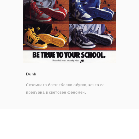
Dunk
Скромната баскетболна обувка, която се
превърна в световен феномен.