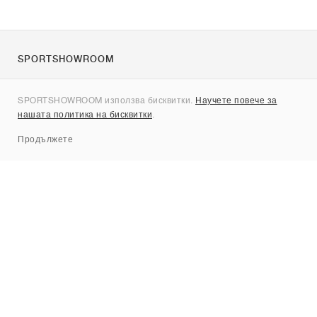
SPORTSHOWROOM
За нас
SPORTSHOWROOM използва бисквитки.
Научете повече за
Контакти
нашата политика на бисквитки
.
Sitemap
Продължете
Брандове
Nike
Jordan
adidas
New Balance
ASICS
PUMA
Converse