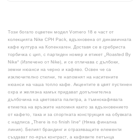
FIELD GENERAL
CRAZE
ADIRACER
MULE
471
GEL-CUMULUS 16
G.T. CUT
FORCE 58
TEKKIRA CUP
508
JORDAN
KILLSHOT 2
MOTO 2K
ITALIA
LEGACY 312
ALLERDALE
G.T. FUTURE
PS8
ALOHA SUPER
600
Този богато оцветен модел Vomero 18 е част от
TOTAL 90
PHENOMENA
FORUM
JUMPMAN JACK
2000
VERTEBRAE
808
колекцията Nike CPH Pack, вдъхновена от динамичната
кафе култура на Копенхаген. Доставя се в сребриста
AVA ROVER
1000
HAMBURG
204L
AIR MAX 95
933
торбичка с цип, с партиден номер и етикет „Roasted By
Nike“ (Изпечено от Nike), и се отличава с дълбоки,
MIND
860V2
земни нюанси на черно и кафяво. Освен че са
изключително стилни, те напомнят на наситените
нюанси на чаша топло кафе. Акцентите в цвят пустинен
AIR RIFT
охра и желязна камък придават допълнителна
дълбочина на цветовата палитра, а тъмнокафявата
етикетка на връзките напомня както за вдъхновението
от кафето, така и за спортната конструкция на обувката
с надписа „There is no finish line“ (Няма финална
линия). Белият брандинг и отразяващите елементи
създават по-ярък контраст, а кафявите петънца