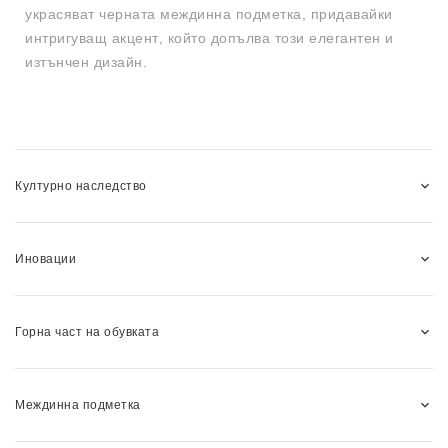
украсяват черната междинна подметка, придавайки
интригуващ акцент, който допълва този елегантен и
изтънчен дизайн.
Културно наследство
Иновации
Горна част на обувката
Междинна подметка