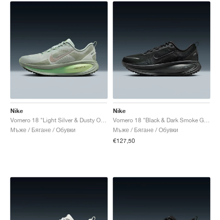
Nike
Nike
Vomero 18 "Light Silver & Dusty Olive"
Vomero 18 "Black & Dark Smoke Grey"
Мъже / Бягане / Обувки
Мъже / Бягане / Обувки
€127,50