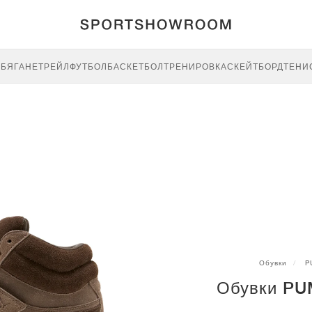
E
БЯГАНЕ
ТРЕЙЛ
ФУТБОЛ
БАСКЕТБОЛ
ТРЕНИРОВКА
СКЕЙТБОРД
ТЕНИ
Обувки
P
Обувки PU