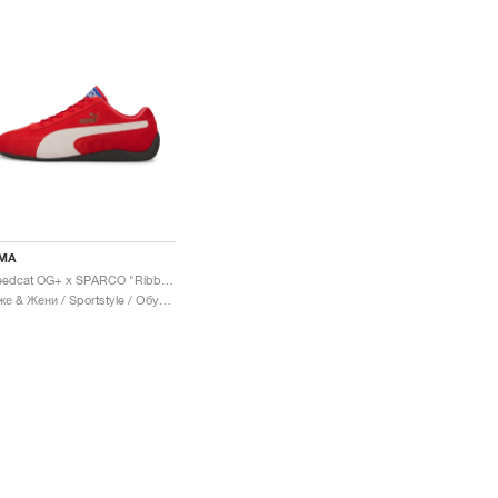
MA
Speedcat OG+ x SPARCO "Ribbon Red"
Мъже & Жени / Sportstyle / Обувки