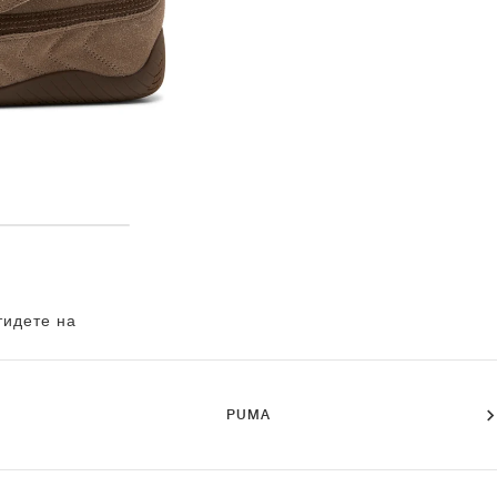
тидете на
PUMA