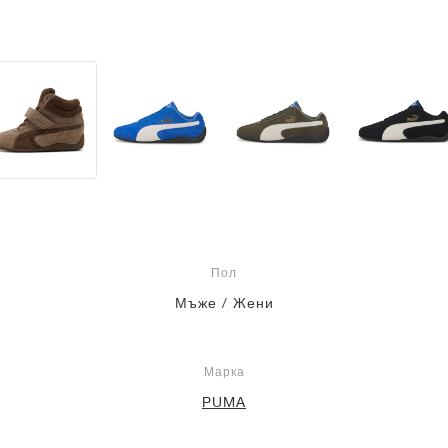
Пол
Мъже / Жени
Марка
PUMA