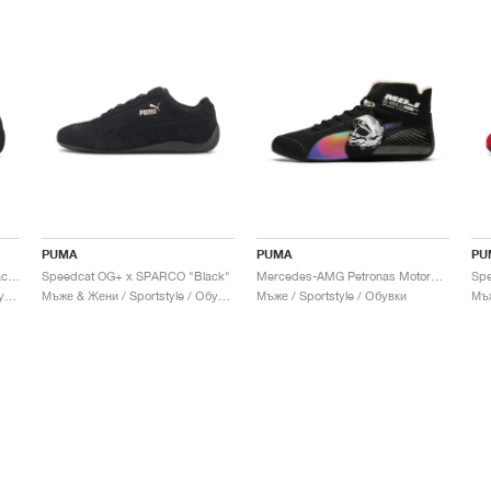
PUMA
PUMA
PU
Speedcat OG+ x SPARCO "Peacoat"
Speedcat OG+ x SPARCO "Black"
Mercedes-AMG Petronas Motorsport Speedcat Pro x Mad Dog Jones "Miami"
Мъже & Жени / Sportstyle / Обувки
Мъже & Жени / Sportstyle / Обувки
Мъже / Sportstyle / Обувки