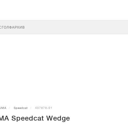
С
ГОЛФ
АРХИВ
UMA
Speedcat
407878-01
MA Speedcat Wedge