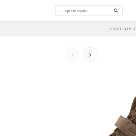
search-
btn
SPORTSTYL