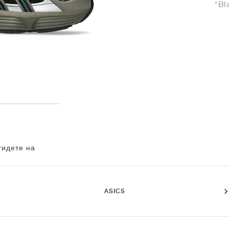
"Bl
тидете на
ASICS