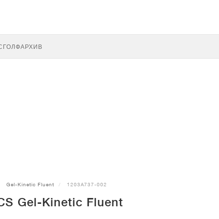
С
ГОЛФ
АРХИВ
Gel-Kinetic Fluent
1203A737-002
S Gel-Kinetic Fluent