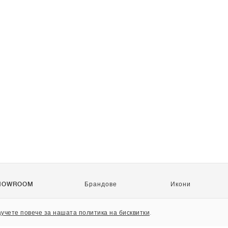
HOWROOM
Брандове
Икони
Nike
Air Force 1
учете повече за нашата политика на бисквитки
.
Jordan
Jordan 1