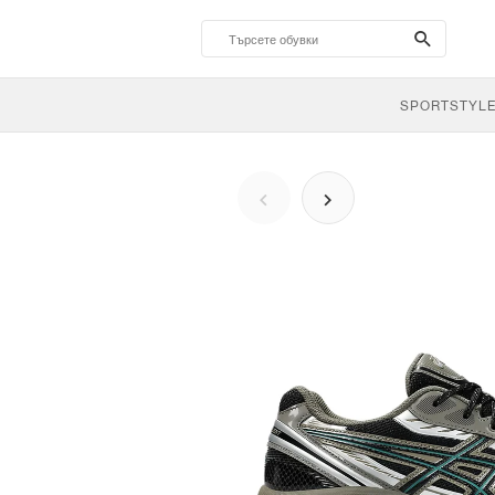
search-
btn
SPORTSTYL