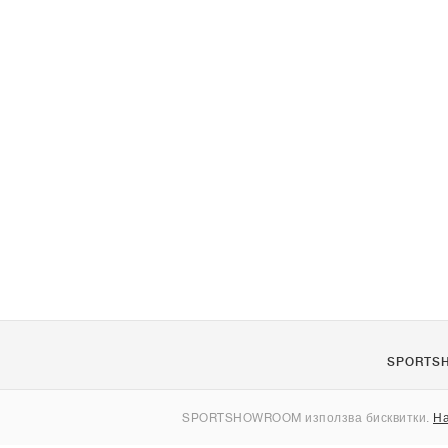
SPORTS
За нас
SPORTSHOWROOM използва бисквитки.
На
Контакти