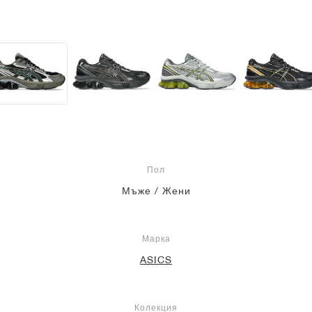
Пол
Мъже / Жени
Марка
ASICS
Колекция