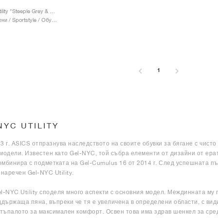
Gel-NYC Utility "Steeple Grey & Graphite Grey"
Мъже & Жени / Sportstyle / Обувки
1
NYC UTILITY
3 г. ASICS отпразнува наследството на своите обувки за бягане с чисто
модели. Известен като Gel-NYC, той събра елементи от дизайни от ерат
комбинира с подметката на Gel-Cumulus 16 от 2014 г. След успешната 
 наречен Gel-NYC Utility.
l-NYC Utility споделя много аспекти с основния модел. Междинната му
ддържаща пяна, въпреки че тя е увеличена в определени области, с вид
стъпалото за максимален комфорт. Освен това има здрав шенкел за сред