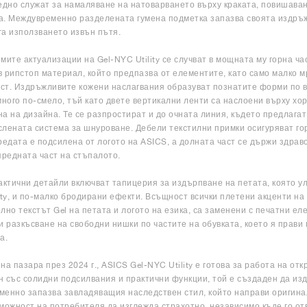
едно служат за намаляване на натоварването върху краката, повишава
. Междувременно разделената гумена подметка запазва своята издръжл
а използването извън пътя.
мите актуализации на Gel-NYC Utility се случват в мощната му горна ча
 рипстоп материал, който предпазва от елементите, като само малко м
т. Издръжливите кожени наслагвания образуват познатите форми по в
много по-смело, тъй като двете вертикални ленти са наслоени върху хо
а на дизайна. Те се разпростират и до очната линия, където предлагат 
лената система за шнуроване. Дебели текстилни примки осигуряват гор
редата е подсилена от логото на ASICS, а долната част се държи здраво
предната част на стъпалото.
актични детайли включват тапицерия за издърпване на петата, която у
ity, и по-малко бродирани ефекти. Всъщност всички плетени акценти на
лно текстът Gel на петата и логото на езика, са заменени с печатни ел
и разкъсване на свободни нишки по частите на обувката, което я прави
а.
на пазара през 2024 г., ASICS Gel-NYC Utility е готова за работа на отк
 със солидни подсилвания и практични функции, той е създаден да из
енно запазва завладяващия наследствен стил, който направи оригинал
можност на потребителя да изглежда страхотно, независимо къде го о