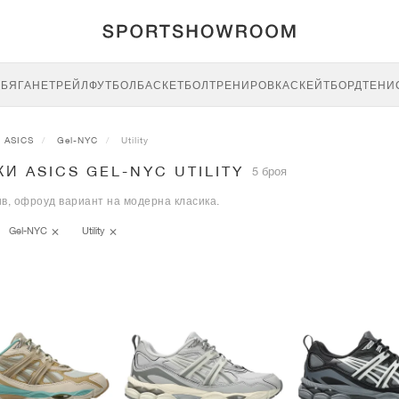
E
БЯГАНЕ
ТРЕЙЛ
ФУТБОЛ
БАСКЕТБОЛ
ТРЕНИРОВКА
СКЕЙТБОРД
ТЕНИ
ASICS
Gel-NYC
Utility
И ASICS GEL-NYC UTILITY
5 броя
в, офроуд вариант на модерна класика.
Gel-NYC
Utility