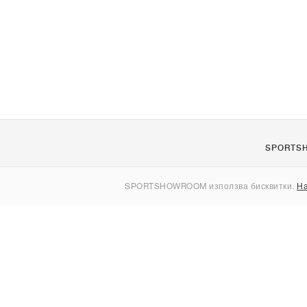
SPORTS
За нас
SPORTSHOWROOM използва бисквитки.
На
Контакти
Sitemap