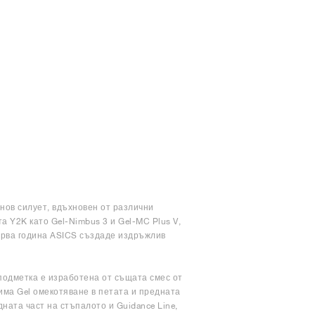
 нов силует, вдъхновен от различни
а Y2K като Gel-Nimbus 3 и Gel-MC Plus V,
първа година ASICS създаде издръжлив
 подметка е изработена от същата смес от
има Gel омекотяване в петата и предната
ната част на стъпалото и Guidance Line,