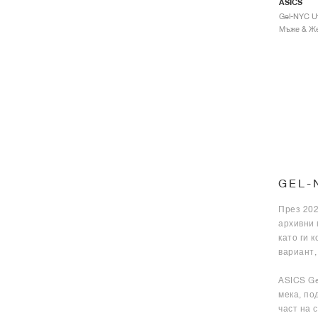
ASICS
GEL-
През 202
архивни 
като ги 
вариант,
ASICS Ge
мека, по
част на 