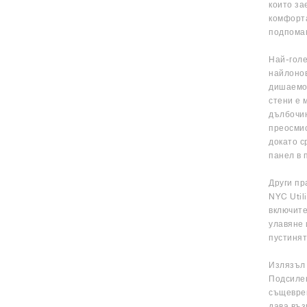
които за
комфорта
подпомаг
Най-голе
найлонов
дишаемос
стени е 
дълбочин
преосмис
докато с
панел в 
Други пр
NYC Util
включите
улавяне 
пустинят
Излязъл 
Подсилен
същеврем
дава въз