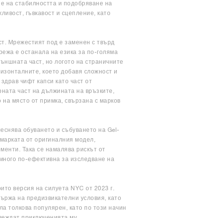
не на стабилността и подобряване на
ивост, гъвкавост и сцепление, като
ст. Мрежестият под е заменен с твърд
режа е останала на езика за по-голяма
ъншната част, но логото на страничните
ризонталните, което добавя сложност и
здрав чифт капси като част от
ната част на дължината на връзките,
 на място от примка, свързана с марков
леснява обуването и събуването на Gel-
 марката от оригиналния модел,
ементи. Така се намалява рискът от
 много по-ефективна за изследване на
рито версия на силуета NYC от 2023 г.
държа на предизвикателни условия, като
а толкова популярен, като по този начин
твеждат приключенията му.