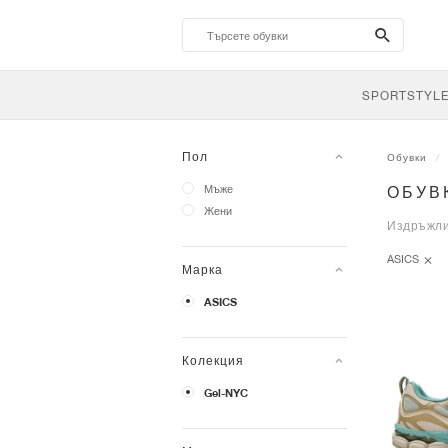
search-
btn
SPORTSTYL
Пол
Обувки
Мъже
ОБУВК
Жени
Издръжли
ASICS
Марка
ASICS
Колекция
Gel-NYC