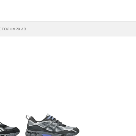
С
ГОЛФ
АРХИВ