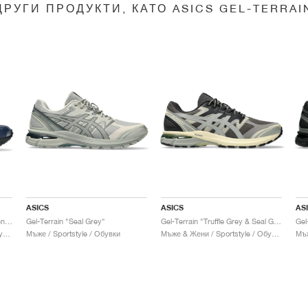
ДРУГИ ПРОДУКТИ, КАТО ASICS GEL-TERRAI
ASICS
ASICS
AS
Gel-Terrain MT x Cecilie Bahnsen "Midnight & Pure Silver"
Gel-Terrain "Seal Grey"
Gel-Terrain "Truffle Grey & Seal Grey"
Gel
Мъже & Жени / Sportstyle / Обувки
Мъже / Sportstyle / Обувки
Мъже & Жени / Sportstyle / Обувки
Мъж