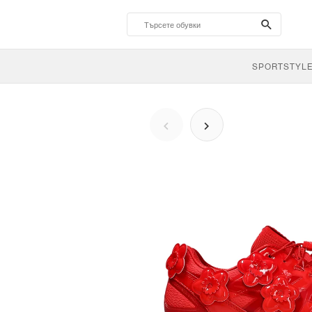
search-
btn
SPORTSTYL