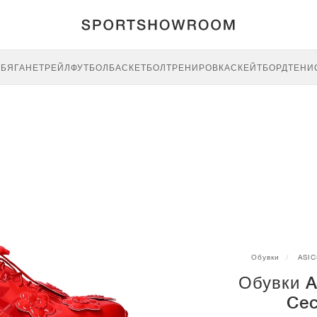
E
БЯГАНЕ
ТРЕЙЛ
ФУТБОЛ
БАСКЕТБОЛ
ТРЕНИРОВКА
СКЕЙТБОРД
ТЕНИ
Обувки
ASIC
Обувки A
Cec