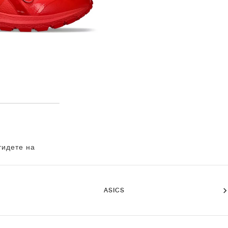
тидете на
ASICS