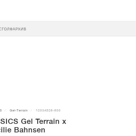
С
ГОЛФ
АРХИВ
S
Gel-Terrain
1203A526-600
SICS Gel Terrain x
ilie Bahnsen