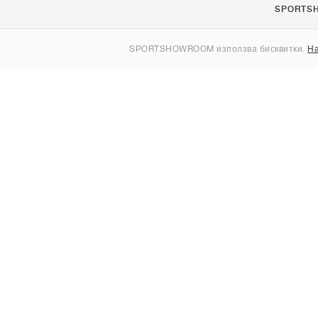
SPORTS
За нас
SPORTSHOWROOM използва бисквитки.
На
Контакти
Sitemap