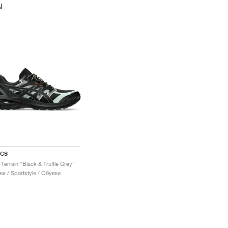
N
ICS
-Terrain "Black & Truffle Grey"
е / Sportstyle / Обувки