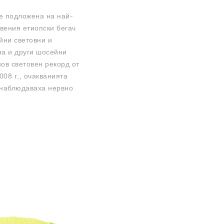
де подложена на най-
вения етиопски бегач
йни световни и
на и други шосейни
нов световен рекорд от
008 г., очакванията
о наблюдаваха нервно