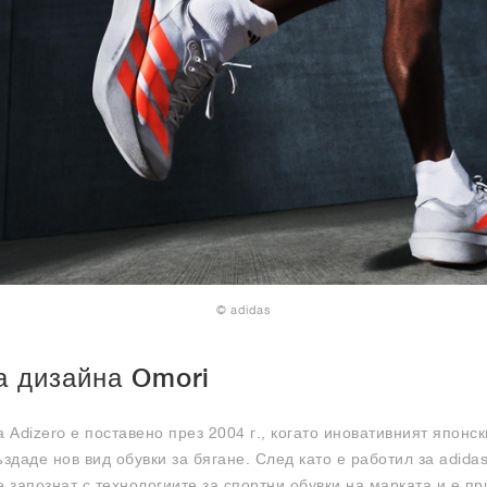
© adidas
 дизайна Omori
 Adizero е поставено през 2004 г., когато иновативният японс
даде нов вид обувки за бягане. След като е работил за adida
е запознат с технологиите за спортни обувки на марката и е п