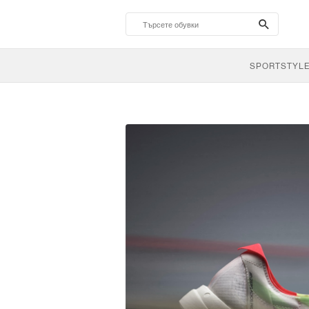
search-
btn
SPORTSTYL