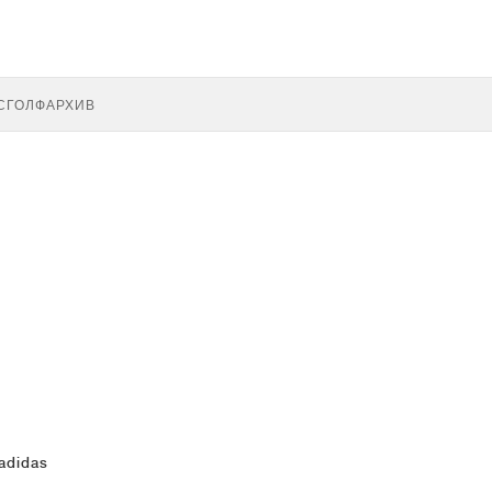
С
ГОЛФ
АРХИВ
adidas