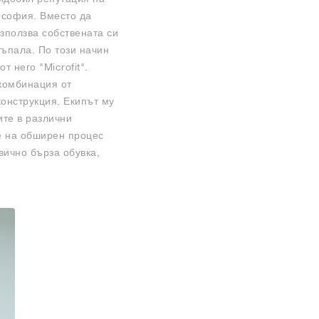
ософия. Вместо да
зползва собствената си
тъпала. По този начин
 него "Microfit".
 комбинация от
конструкция. Екипът му
ите в различни
е на обширен процес
вично бърза обувка,