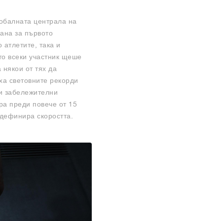
лобалната централа на
ана за първото
 атлетите, така и
то всеки участник щеше
 някои от тях да
ха световните рекорди
зи забележителни
ра преди повече от 15
едефинира скоростта.