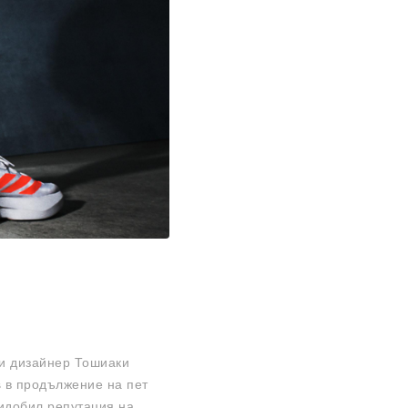
ки дизайнер Тошиаки
s в продължение на пет
ридобил репутация на