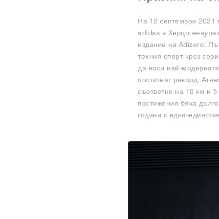
На 12 септември 2021 г
adidas в Херцогенаурах
издание на Adizero: Пъ
техния спорт чрез сер
да носи най-модерната 
постигнат рекорд. Агн
съответно на 10 км и 5
постижения бяха дълго
години с една-единстве