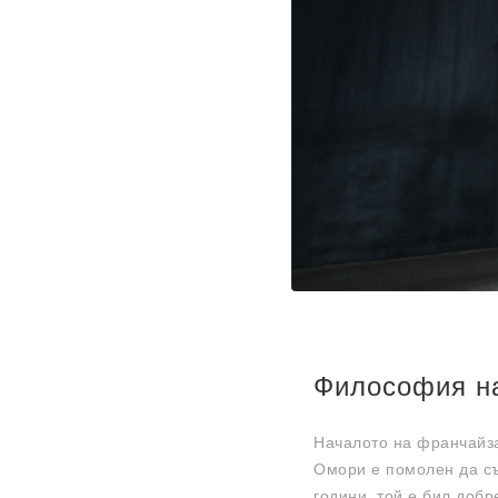
Философия на
Началото на франчайза
Омори е помолен да съз
години, той е бил добр