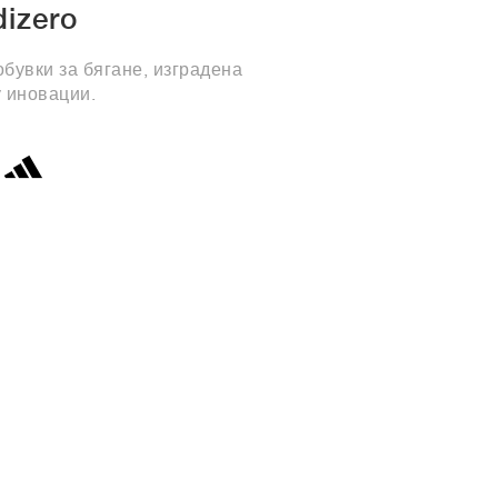
dizero
обувки за бягане, изградена
 иновации.