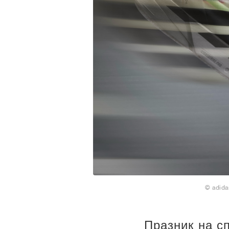
© adida
Празник на с