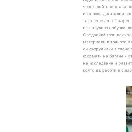
човек, който поставя 
използва дигитални ср
така наречена "вътрешн
се получават обувки, к
Следвайки този подход
материали в точното им
си сътрудничи в тясно 
формати на бягане - о
на изследване и развит
която да работи в симб