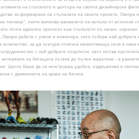
анатомията на стъпалото в центъра на своята дизайнерска фил
едства за формиране на стъпалата на своите проекти, Омори и
а техника", която включва вземането на калъпи от истински с
оито почти идеално прилягат към стъпалото по начин, наречен от
, Омори работи с учени и инженери, като събира най-добрата
 количество, за да осигури отлична омекотяваща сила в лека 
сътрудничество с най-добрите спортисти, като тества прототип
т интервали на бягащата пътека до пълни маратони - в рамкит
ие. Целта беше да се конструира удобна, издръжлива и светка
иоза с движенията на крака на бегача.