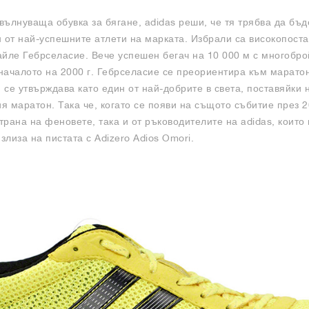
вълнуваща обувка за бягане, adidas реши, че тя трябва да бъ
н от най-успешните атлети на марката. Избрали са високопоста
айле Гебрселасие. Вече успешен бегач на 10 000 м с многобро
началото на 2000 г. Гебрселасие се преориентира към марато
. се утвърждава като един от най-добрите в света, поставяйки 
ия маратон. Така че, когато се появи на същото събитие през 2
страна на феновете, така и от ръководителите на adidas, коит
злиза на пистата с Adizero Adios Omori.