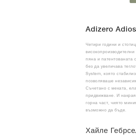
Adizero Adio
Четири години и стоти
високопроизводителни 
пяна и патентованата 
без да увеличава тегло
System, която стабили
позволяваше независим
Съчетано с меката, ела
придвижване. И накрая
горна част, чиято мини
възможно да бъде.
Хайле Гебрсе