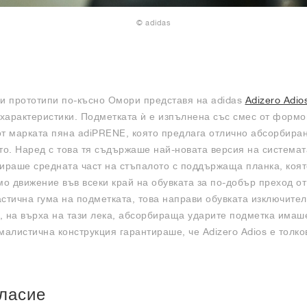
© adidas
s
ци прототипи по-късно Омори представя на adidas
Adizero Adio
характеристики. Подметката ѝ е изпълнена със смес от форм
от марката пяна adiPRENE, която предлага отлично абсорбира
то. Наред с това тя съдържаше най-новата версия на системата
зираше средната част на стъпалото с поддържаща планка, коя
о движение във всеки край на обувката за по-добър преход от
стична гума на подметката, това направи обувката изключител
, на върха на тази лека, абсорбираща ударите подметка има
малистична конструкция гарантираше, че Adizero Adios е толко
ласие