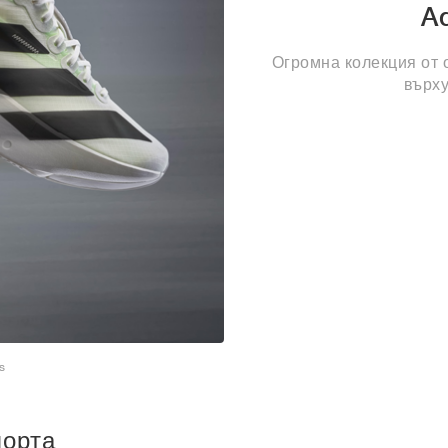
A
Огромна колекция от 
върху
s
порта