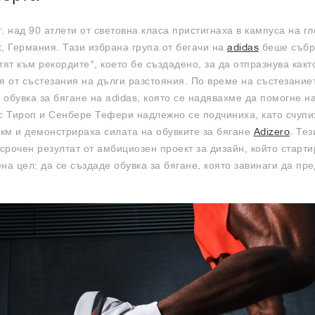
. над 90 атлети от световна класа пристигнаха в кампуса на г
, Германия. Тази избрана група от бегачи на
adidas
беше събр
тят към рекордите", което бе създадено, за да отпразнува както
ия от състезания на дълги разстояния. По време на състезание
обувка за бягане на adidas, която се надявахме да помогне на
ес Тироп и Сенбере Тефери надлежно се подчиниха, като счупи
 км и демонстрираха силата на обувките за бягане
Adizero
. Те
срочен резултат от амбициозен проект за дизайн, който старти
на цел: да се създаде обувка за бягане, която завинаги да пр