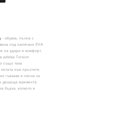
s
- обувка, пълна с
ована под налягане EVA
не на удари и комфорт,
 adidas Torsion
то също така
 петата към пръстите.
но гъвкава и лесна за
ше дишаща мрежеста
ва бърза, колкото е