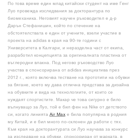
По това време един млад китайски студент на име Генг
Луо провежда изследвания за докторантура по
биомеханика. Неговият научен ръководител е д-р
Дарън Стефанишин, който по стечение на
обстоятелствата е един от учените, взели участие в
проекта на adidas в края на 90-те години с
Университета в Калгари, и неразделна част от екипа,
разработил концепцията за оригиналната пластина от
въглеродни влакна. Под негово ръководство Луо
участва в спонсорирана от adidas инициатива през
2012 г., която включва тестване на прототипи на обувки
за бягане, което му дава отлична представа за дизайна
на обувките и вида на технологиите, от които се
нуждаят спортистите. Макар че това сигурно е било
вълнуващо за Луо, той е бил фен на Nike от детството
си, когато линията
Air Max
е била популярна в родния
му Китай, и е бил много по-склонен да работи с тях.
Към края на докторантурата си Луо научава за конкурс
за изследване на обувки, спонсориран от марката, в