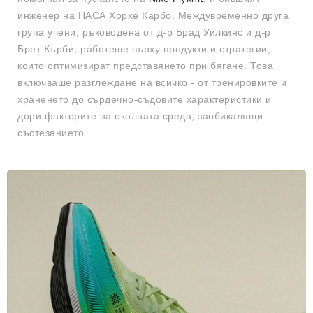
инженер на НАСА Хорхе Карбо. Междувременно друга
група учени, ръководена от д-р Брад Уилкинс и д-р
Брет Кърби, работеше върху продукти и стратегии,
които оптимизират представянето при бягане. Това
включваше разглеждане на всичко - от тренировките и
храненето до сърдечно-съдовите характеристики и
дори факторите на околната среда, заобикалящи
състезанието.