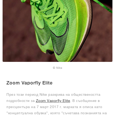
© Nike
Zoom Vaporfly Elite
През този период Nike разкрива на обществеността
подробности за
Zoom Vaporfly Elite
. В съобщение в
пресцентъра на 7 март 2017 г. марката я описа като
"концептуална обувка", която "съчетава познанията на