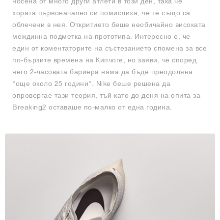
носена от много други атлети в този ден, така че
хората първоначално си помислиха, че те също са
облечени в нея. Откритието беше необичайно високата
междинна подметка на прототипа. Интересно е, че
един от коментаторите на състезанието спомена за все
по-бързите времена на Кипчоге, но заяви, че според
него 2-часовата бариера няма да бъде преодоляна
"още около 25 години". Nike беше решена да
опровергае тази теория, тъй като до деня на опита за
Breaking2 оставаше по-малко от една година.