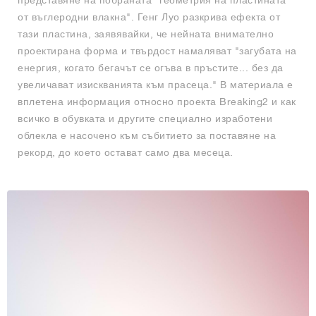
от въглеродни влакна". Генг Луо разкрива ефекта от
тази пластина, заявявайки, че нейната внимателно
проектирана форма и твърдост намаляват "загубата на
енергия, когато бегачът се огъва в пръстите... без да
увеличават изискванията към прасеца." В материала е
вплетена информация относно проекта Breaking2 и как
всичко в обувката и другите специално изработени
облекла е насочено към събитието за поставяне на
рекорд, до което остават само два месеца.