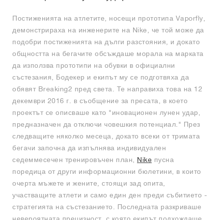
Постиженията на атлетите, носещи прототипа Vaporfly,
демонстрираха на инженерите на Nike, че той може да
подобри постиженията на дълги разстояния, и докато
общността на бегачите обсъждаше морала на марката
да използва прототипи на обувки в официални
състезания, Бодекер и екипът му се подготвяха да
обявят Breaking2 пред света. Те направиха това на 12
декември 2016 г. в съобщение за пресата, в което
проектът се описваше като "иновационен лунен удар,
предназначен да отключи човешкия потенциал." През
следващите няколко месеца, докато всеки от тримата
бегачи започна да изпълнява индивидуален
седеммесечен тренировъчен план,
Nike
пусна
поредица от други информационни бюлетини, в които
очерта мъжете и жените, стоящи зад опита,
участващите атлети и само един ден преди събитието -
стратегията на състезанието. Последната разкриваше
невероятната прецизност, с която екипът подхождаше