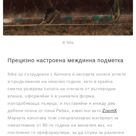
© Nike
Прецизно настроена междинна подметка
Nike си сътрудничи с Кипчоге и неговите колеги атлети
в продължение на няколко години, като в крайна
сметка разкрива силата на плочата от въглеродни
влакна, оформяйки я в уникална форма,
наподобяваща лъжица, и поставяйки я между две
дебели плочи от пяна Pebax, известни като
ZoomX
.
Марката използва този специализиран материал за
омекотяване от 90-те години на миналия век, но
постоянно го преформулира, за да служи за различни