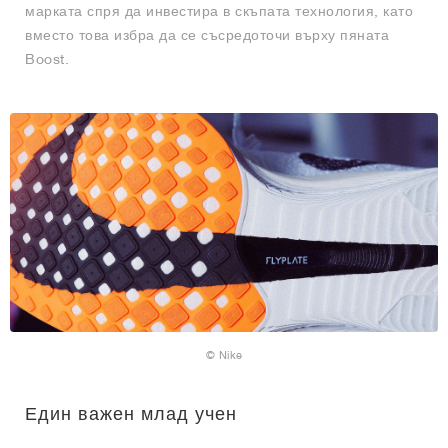
марката спря да инвестира в скъпата технология, като
вместо това избра да се съсредоточи върху пяната
Boost.
© Nike
Един важен млад учен