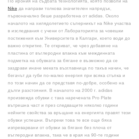
По ирония на съдбата технологията, която позволи на
Nike
да направи толкова значителен напредък,
първоначално беше разработена от adidas. Около
началото на хилядолетието съперникът на Nike участва
в изследвания с учени от Лабораторията за човешки
постижения към Университета в Калгари, което води до
важно откритие. Те откриват, че чрез добавяне на
пластина от въглеродни влакна към междинната
подметка на обувката за бягане е възможно да се
заздрави иначе меката възглавница по такъв начин, че
бегачът да губи по-малко енергия при всяка стъпка и
по този начин да се представя по-добре, особено на
дълги разстояния. В началото на 2000 г. adidas
произвежда обувки с така наречената Pro Plate
вътрешна част и през следващите няколко години
нейните свойства за връщане на енергията правят тези
обувки успешни. Въпреки това те все още бяха
изпреварвани от обувки за бягане без плоча от
въглеродни влакна, така че в края на 90-те години