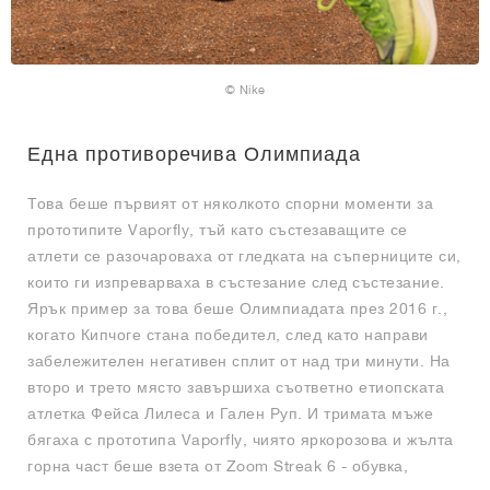
© Nike
Една противоречива Олимпиада
Това беше първият от няколкото спорни моменти за
прототипите Vaporfly, тъй като състезаващите се
атлети се разочароваха от гледката на съперниците си,
които ги изпреварваха в състезание след състезание.
Ярък пример за това беше Олимпиадата през 2016 г.,
когато Кипчоге стана победител, след като направи
забележителен негативен сплит от над три минути. На
второ и трето място завършиха съответно етиопската
атлетка Фейса Лилеса и Гален Руп. И тримата мъже
бягаха с прототипа Vaporfly, чиято яркорозова и жълта
горна част беше взета от Zoom Streak 6 - обувка,