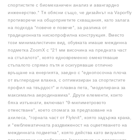
спортистите с биомеханичен анализ и авангардно
инженерство." Тя обясни също, че дизайнът на Vaporfly
противоречи на общоприетите схващания, като залага
на подхода "повече е повече", за разлика от
традиционната нископрофилна конструкция. Вместо
този минималистичен вид, обувката имаше междинна
подметка ZoomX с "21 мм височина на предната част
на стъпалото", която едновременно омекотяваше
стъпалото спрямо пътя и осигуряваше отлично
връщане на енергията, заедно с "еднопосочна плоча
от въглеродни влакна, с оптимизиран за спортистите
профил на твърдост" и плавна пета, "моделирана за
максимална аеродинамика". Други елементи, които
бяха изтъкнати, включват "9-милиметровото
отместване", което спомага за предпазване на
ахилеса, "горната част от Flyknit", която задържа крака,
и "емблематичната раздвиженост на оцветяването на
междинната подметка", която действа като визуално
представяне на побраната "геометрия на пластината