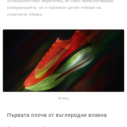
усъвършенстван маратонец не само превъзхождаше
конкуренцията, но и промени целия пейзаж на
спортните обувки.
© Nike
Първата плоча от въглеродни влакна