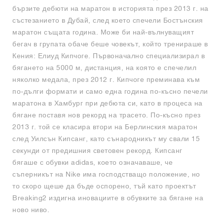
бързите дебюти на маратон в историята през 2013 г. на
състезанието в Дубай, след което спечели Бостънския
маратон същата година. Може би най-вълнуващият
бегач в групата обаче беше човекът, който тренираше в
Кения: Елиуд Кипчоге. Първоначално специализирал в
бягането на 5000 м, дистанция, на която е спечелил
няколко медала, през 2012 г. Кипчоге преминава към
по-дълги формати и само една година по-късно печели
маратона в Хамбург при дебюта си, като в процеса на
бягане поставя нов рекорд на трасето. По-късно през
2013 г. той се класира втори на Берлинския маратон
след Уилсън Кипсанг, като сънародникът му свали 15
секунди от предишния световен рекорд. Кипсанг
бягаше с обувки adidas, което означаваше, че
съперникът на Nike има господстващо положение, но
то скоро щеше да бъде оспорено, тъй като проектът
Breaking2 издигна иновациите в обувките за бягане на
ново ниво.