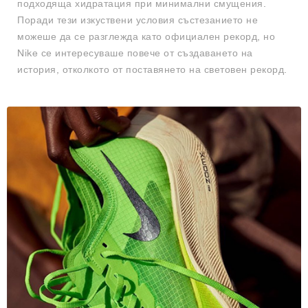
подходяща хидратация при минимални смущения.
Поради тези изкуствени условия състезанието не
можеше да се разглежда като официален рекорд, но
Nike се интересуваше повече от създаването на
история, отколкото от поставянето на световен рекорд.