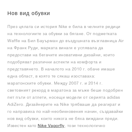
FIELD GENERAL
CRAZE
ADIRACER
MULE
471
GEL-CUMULUS 16
G.T. CUT
FORCE 58
TEKKIRA CUP
508
JORDAN
Нов вид обувки
KILLSHOT 2
MOTO 2K
ITALIA
LEGACY 312
ALLERDALE
G.T. FUTURE
PS8
ALOHA SUPER
600
През цялата си история Nike е била в челните редици
TOTAL 90
PHENOMENA
FORUM
JUMPMAN JACK
2000
VERTEBRAE
808
на технологиите за обувки за бягане. От подметката
Waffle на Бил Бауърман до въздушната възглавница Air
на Франк Руди, марката винаги е успявала да
AVA ROVER
1000
HAMBURG
204L
AIR MAX 95
933
предостави на бегачите иновативни дизайни, които
подобряват различни аспекти на комфорта и
MIND
860V2
представянето. В началото на 2010 г. обаче имаше
една област, в която те сякаш изоставаха:
AIR RIFT
маратонските обувки. Между 2007 г. и 2014 г.
световният рекорд в маратона за мъже беше подобрен
пет пъти от атлети, носещи модели от серията adidas
AdiZero. Дизайнерите на Nike трябваше да реагират и
го направиха по най-необикновения начин, създавайки
нов вид обувки, които никога не бяха виждани преди.
Известен като
Nike Vaporfly
, този технологично