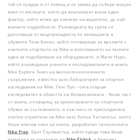
той се нуждае и от помощ и се заема да събере мощен
екип от експерти, които да анализират всеки един
фактор, който може да повлияе на маратона, до най-
малките подробности. Ръководната му група се
допълваше от вицепрезидента по иновациите в
обувките Тони Бинел, който отговаряше за връзките с
елитните спортисти на Nike и използването на техните
идеи за подобряване на оборудването, и Матю Нърс,
който ръководеше учените и изследователите в екипа
Nike Explore Team на високотехнологичното
съоръжение, известно като Лаборатория за спортни
изследвания на Nike. Генг Луо - сега старши
изследовател в областта на биомеханиката - беше част
от екипа, отговарящ за проектирането на спортните
обувки за състезанието, и към него се присъединиха
опитни служители на Nike като Хелън Хътчинсън, която
беше ключов член на екипа, разработил технологията
Nike Free
, Брет Скулмистър, който преди това беше
помогнал за пускането на
Nike Flyknit
, и бившият