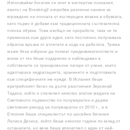
Използвайки богатия си опит и експертни познания,
екипът на Breaking2 изпробва различни начини за
вграждане на плочата от въглеродни влакна в обувката,
като първо я добави към традиционната състезателна
плоска обувка. Това изобщо не проработи, така че те
преминаха към други идеи, като постоянно получаваха
обратна връзка от атлетите в хода на работата. Трима
мъже бяха избрани да поемат предизвикателството и
всеки от тях беше подкрепян и наблюдаван в
собствените си тренировъчни лагери от учени, които
адаптираха хидратацията, храненето и подготовката
към специфичните им нужди. В Испания беше
еритрейският бегач на дълги разстояния Зерсенай
Тадесе, който е спечелил няколко златни медала на
Световното първенство по полумаратон и държи
световния рекорд на полумаратон от 2010 г., а в
Етиопия беше специалистът по шосейни бягания
Лелиса Десиса, който беше няколко години по-млад от
останалите, но вече беше впечатлил с един от най-