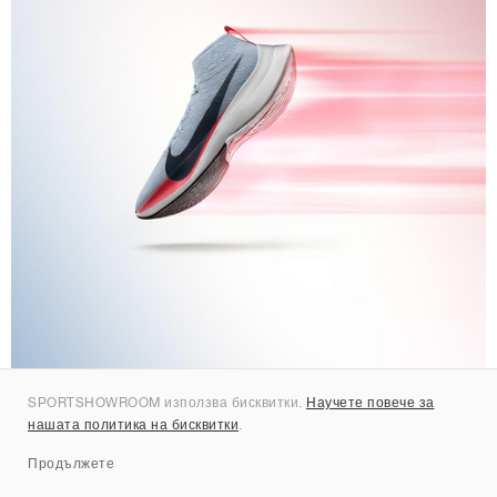
SPORTSHOWROOM използва бисквитки.
Научете повече за
© Nike
нашата политика на бисквитки
.
Продължете
Състезанието Breaking2