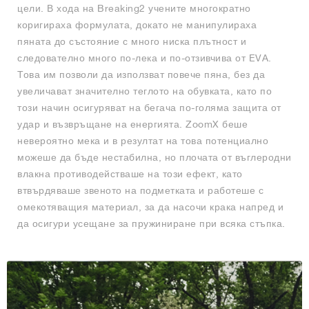
цели. В хода на Breaking2 учените многократно
коригираха формулата, докато не манипулираха
пяната до състояние с много ниска плътност и
следователно много по-лека и по-отзивчива от EVA.
Това им позволи да използват повече пяна, без да
увеличават значително теглото на обувката, като по
този начин осигуряват на бегача по-голяма защита от
удар и възвръщане на енергията. ZoomX беше
невероятно мека и в резултат на това потенциално
можеше да бъде нестабилна, но плочата от въглеродни
влакна противодействаше на този ефект, като
втвърдяваше звеното на подметката и работеше с
омекотяващия материал, за да насочи крака напред и
да осигури усещане за пружиниране при всяка стъпка.