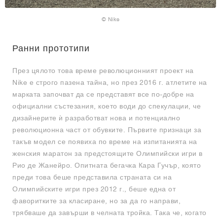
© Nike
Ранни прототипи
През цялото това време революционният проект на
Nike е строго пазена тайна, но през 2016 г. атлетите на
марката започват да се представят все по-добре на
официални състезания, което води до спекулации, че
дизайнерите ѝ разработват нова и потенциално
революционна част от обувките. Първите признаци за
такъв модел се появиха по време на изпитанията на
женския маратон за предстоящите Олимпийски игри в
Рио де Жанейро. Опитната бегачка Кара Гучър, която
преди това беше представила страната си на
Олимпийските игри през 2012 г., беше една от
фаворитките за класиране, но за да го направи,
трябваше да завърши в челната тройка. Така че, когато