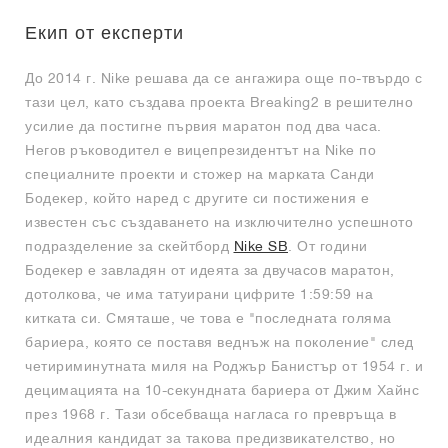
Екип от експерти
До 2014 г. Nike решава да се ангажира още по-твърдо с
тази цел, като създава проекта Breaking2 в решително
усилие да постигне първия маратон под два часа.
Негов ръководител е вицепрезидентът на Nike по
специалните проекти и стожер на марката Санди
Бодекер, който наред с другите си постижения е
известен със създаването на изключително успешното
подразделение за скейтборд
Nike SB
. От години
Бодекер е завладян от идеята за двучасов маратон,
дотолкова, че има татуирани цифрите 1:59:59 на
китката си. Смяташе, че това е "последната голяма
бариера, която се поставя веднъж на поколение" след
четириминутната миля на Роджър Банистър от 1954 г. и
децимацията на 10-секундната бариера от Джим Хайнс
през 1968 г. Тази обсебваща нагласа го превръща в
идеалния кандидат за такова предизвикателство, но