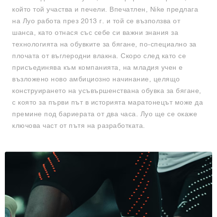
който той участва и печели. Впечатлен, Nike предлага
на Луо работа през 2013 г. и той се възползва от
шанса, като отнася със себе си важни знания за
технологията на обувките за бягане, по-специално за
плочата от въглеродни влакна. Скоро след като се
присъединява към компанията, на младия учен е
възложено ново амбициозно начинание, целящо
конструирането на усъвършенствана обувка за бягане,
с която за първи път в историята маратонецът може да
премине под бариерата от два часа. Луо ще се окаже
ключова част от пътя на разработката.