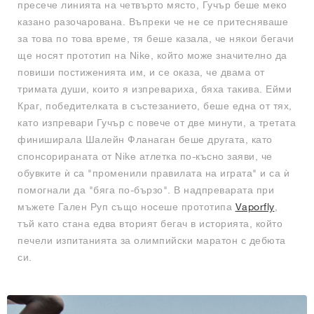
пресече линията на четвърто място, Гучър беше меко
казано разочарована. Въпреки че не се притесняваше
за това по това време, тя беше казала, че някои бегачи
ще носят прототип на Nike, който може значително да
повиши постиженията им, и се оказа, че двама от
тримата души, които я изпревариха, бяха такива. Ейми
Краг, победителката в състезанието, беше една от тях,
като изпревари Гучър с повече от две минути, а третата
финиширала Шалейн Фланаган беше другата, като
спонсорираната от Nike атлетка по-късно заяви, че
обувките ѝ са "променили правилата на играта" и са ѝ
помогнали да "бяга по-бързо". В надпреварата при
мъжете Гален Руп също носеше прототипа
Vaporfly
,
тъй като стана едва вторият бегач в историята, който
печели изпитанията за олимпийски маратон с дебюта
си.