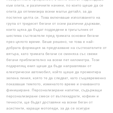
към опита, и различните начини, по които щеше да се
опита да оптимизира всеки малък детайл, за да
постигне целта си. Това включваше използването на
група от тридесет бегачи от осем различни държави,
които щяха да бъдат подредени в триъгълник от
шестима състезатели пред тримата основни бегачи
през цялото време. Беше решено, че това е най-
добрата формация за предпазване на състезателите от
вятъра, като тримата бегачи се сменяха със свежи
бегачи приблизително на всеки пет километра. Този
подкрепящ екип щеше да бъде направляван от
електрически автомобил, който щеше да прожектира
зелена линия, която те да следват, като същевременно
показваше темпото, изминатото време и очакваното
финиширане. Персонализирани напитки, съдържащи
персонализирани смеси от въглехидрати, кофеин и
течности, ще бъдат доставяни на всеки бегач от
асистенти, каращи мотопеди, за да се осигури