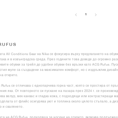
1
RUFUS
та All Conditions Gear на Nike се фокусира върху предлагането на обувки
 така и в извънградска среда. През годините това доведе до огромно ра
вите обувки за трейл до удобни обувки без връзки като ACG Rufus. Пусн
 стил муле са създадени за максимален комфорт, но с издръжлив дизайн
на открито.
 Rufus се отличава с еднопарчева горна част, която се простира от пръ
ния яка. От повторното си пускане на пазара през 2024 г. се произвеж
ва велур, мек канвас и гладка кожа, с подходящи или контрастиращи м
одплата от флийс осигурява уют и топлина около цялото стъпало, а ди
о и свалянето.
та на ACG Rufus, подходяща за носене на открито, включва поддържащ