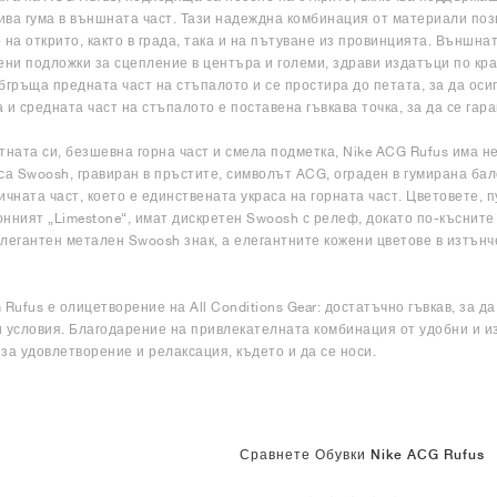
ва гума в външната част. Тази надеждна комбинация от материали поз
 на открито, както в града, така и на пътуване из провинцията. Външна
ени подложки за сцепление в центъра и големи, здрави издатъци по кр
бгръща предната част на стъпалото и се простира до петата, за да оси
 и средната част на стъпалото е поставена гъвкава точка, за да се гар
тната си, безшевна горна част и смела подметка, Nike ACG Rufus има 
са Swoosh, гравиран в пръстите, символът ACG, ограден в гумирана ба
ичната част, което е единствената украса на горната част. Цветовете, пу
нният „Limestone“, имат дискретен Swoosh с релеф, докато по-късните
 елегантен метален Swoosh знак, а елегантните кожени цветове в изтъ
 Rufus е олицетворение на All Conditions Gear: достатъчно гъвкав, за 
 условия. Благодарение на привлекателната комбинация от удобни и и
за удовлетворение и релаксация, където и да се носи.
Сравнете Обувки Nike ACG Rufus