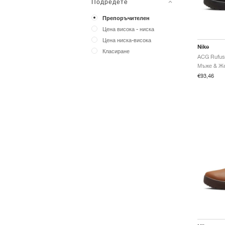
Подредете
Препоръчителен
Цена висока - ниска
Цена ниска-висока
Nike
Класиране
ACG Rufus 
€93,46