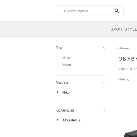
search-
btn
SPORTSTYL
Пол
Обувки
Мъже
ОБУВ
Жени
Удобни об
Nike
Марка
Nike
Колекция
ACG Rufus