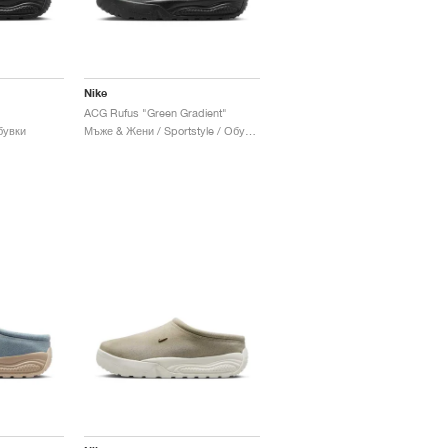
Nike
ACG Rufus "Green Gradient"
бувки
Мъже & Жени / Sportstyle / Обувки