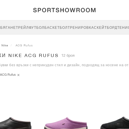
E
БЯГАНЕ
ТРЕЙЛ
ФУТБОЛ
БАСКЕТБОЛ
ТРЕНИРОВКА
СКЕЙТБОРД
ТЕНИ
Nike
ACG Rufus
КИ NIKE ACG RUFUS
12 броя
увки без връзки с непринуден стил и дизайн, подходящ за носене на от
ACG Rufus