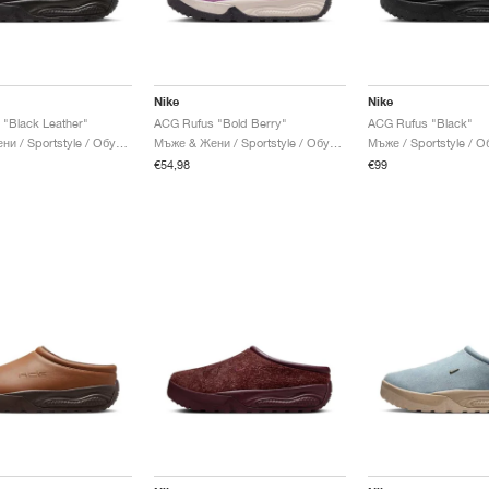
Nike
Nike
"Black Leather"
ACG Rufus "Bold Berry"
ACG Rufus "Black"
Мъже & Жени / Sportstyle / Обувки
Мъже & Жени / Sportstyle / Обувки
Мъже / Sportstyle / О
€54,98
€99