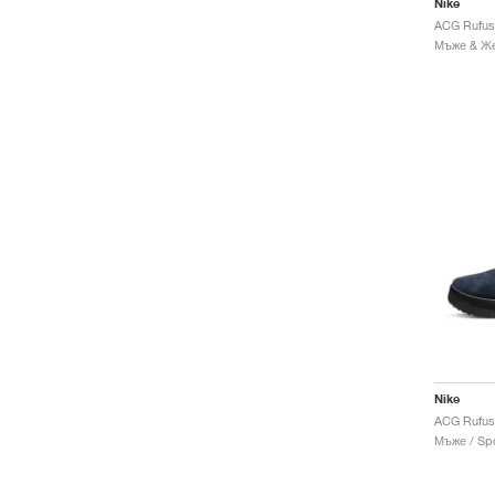
Nike
ACG Rufus 
Nike
ACG Rufus
Мъже / Spo