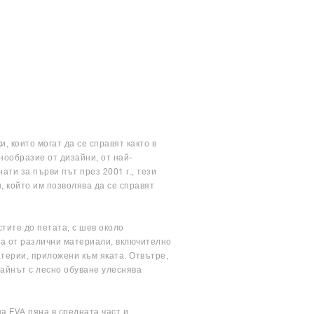
, които могат да се справят както в
знообразие от дизайни, от най-
ати за първи път през 2001 г., тези
, който им позволява да се справят
стите до петата, с шев около
да от различни материали, включително
атерии, приложени към яката. Отвътре,
зайнът с лесно обуване улеснява
а EVA пяна в средната част и