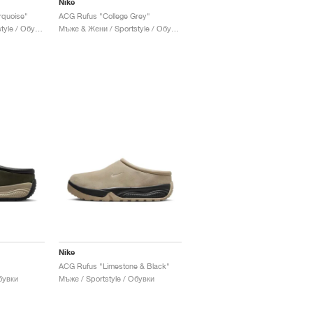
Nike
rquoise"
ACG Rufus "College Grey"
Мъже & Жени / Sportstyle / Обувки
Мъже & Жени / Sportstyle / Обувки
Nike
ACG Rufus "Limestone & Black"
бувки
Мъже / Sportstyle / Обувки