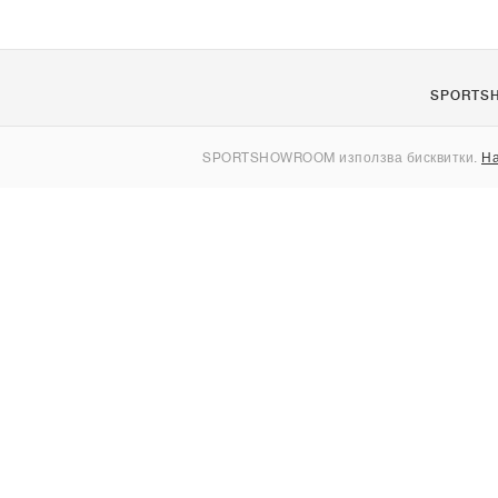
SPORTS
За нас
SPORTSHOWROOM използва бисквитки.
На
Контакти
Sitemap