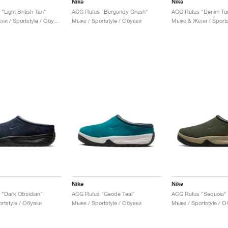
Nike
Nike
"Light British Tan"
ACG Rufus "Burgundy Crush"
ACG Rufus "Denim Tu
Мъже & Жени / Sportstyle / Обувки
Мъже / Sportstyle / Обувки
Nike
Nike
 "Dark Obsidian"
ACG Rufus "Geode Teal"
ACG Rufus "Sequoia"
rtstyle / Обувки
Мъже / Sportstyle / Обувки
Мъже / Sportstyle / О