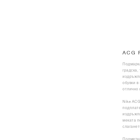
ACG 
Подмарка
градска,
издръжли
обувки в
отлично 
Nike ACG
подплате
издръжли
меката п
слаганет
Подметка