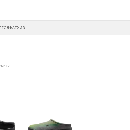
С
ГОЛФ
АРХИВ
крито.