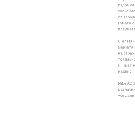
издръжли
спокойно
от заобл
Гумата о
предната
С елеган
марката 
на стран
традицио
г., имат
надпис.
Nike ACG
различни
усещане 