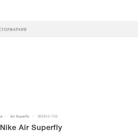
С
ГОЛФ
АРХИВ
ke
Air Superfly
IB5824-700
Nike Air Superfly