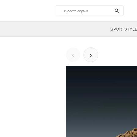
search-
btn
SPORTSTYL