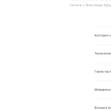
петата с блестяща бро
Културно 
Технологи
Горна част
Междинна
Външна п