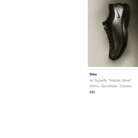
Nike
Air Superfly "Metallic Silver"
Жени / Sportstyle / Обувки
€85