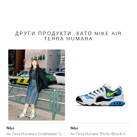
ДРУГИ ПРОДУКТИ, КАТО NIKE AIR
TERRA HUMARA
Nike
Nike
Air Terra Humara "Photo Blue & Volt"
Air Terra Humara x Undefeated "Light Menta"