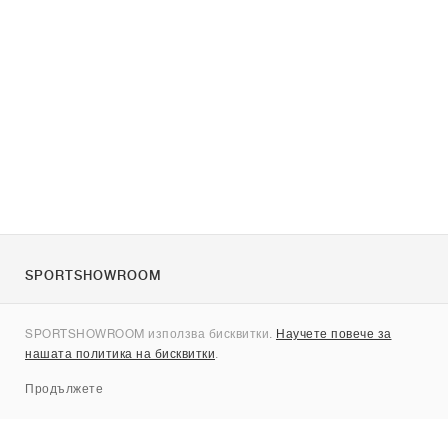
SPORTSHOWROOM
За нас
SPORTSHOWROOM използва бисквитки.
Научете повече за
Контакти
нашата политика на бисквитки
.
Sitemap
Продължете
Брандове