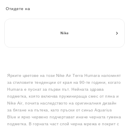
FIELD GENERAL
CRAZE
ADIRACER
MULE
471
GEL-CUMULUS 16
G.T. CUT
FORCE 58
TEKKIRA CUP
508
JORDAN
Отидете на
KILLSHOT 2
MOTO 2K
ITALIA
LEGACY 312
ALLERDALE
G.T. FUTURE
PS8
ALOHA SUPER
600
TOTAL 90
PHENOMENA
FORUM
JUMPMAN JACK
2000
VERTEBRAE
808
Nike
AVA ROVER
1000
HAMBURG
204L
AIR MAX 95
933
MIND
860V2
Ярките цветове на този Nike Air Terra Humara напомнят
AIR RIFT
за стиловите тенденции от края на 90-те години, когато
Humara е пуснат за първи път. Нейната здрава
подметка, която включва пружинираща смес от пяна и
Nike Air, почита наследството на оригиналния дизайн
за бягане на пътека, като пръски от синьо Aquarius
Blue и ярко червено подчертават иначе черната гумена
подметка. В горната част слой черна мрежа е покрит с