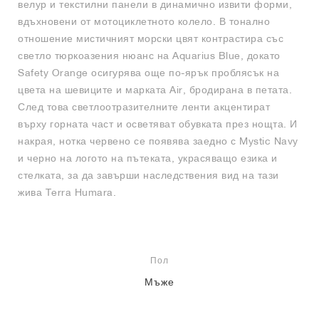
велур и текстилни панели в динамично извити форми,
вдъхновени от мотоциклетното колело. В тонално
отношение мистичният морски цвят контрастира със
светло тюркоазения нюанс на Aquarius Blue, докато
Safety Orange осигурява още по-ярък проблясък на
цвета на шевиците и марката Air, бродирана в петата.
След това светлоотразителните ленти акцентират
върху горната част и осветяват обувката през нощта. И
накрая, нотка червено се появява заедно с Mystic Navy
и черно на логото на пътеката, украсяващо езика и
стелката, за да завърши наследствения вид на тази
жива Terra Humara.
Пол
Мъже