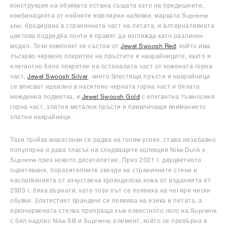
конструкция на обувката остана същата като на предишните,
комбинацията от нейните ювелирни набивки, марката Supreme
star, бродирана в страничната част на петата, и алтернативната
цветова подредба почти я правят да изглежда като различен
модел. Този комплект се състои от
Jewel Swoosh Red
, който има
лъскаво червено покритие на пръстите и накрайниците, както и
елегантно бяло покритие на останалата част от кожената горна
част,
Jewel Swoosh Silver
, чиито блестящи пръсти и накрайници
се вписват идеално в наситено черната горна част и бялата
междинна подметка, и
Jewel Swoosh Gold
с елегантна тъмносиня
горна част, златни метални пръсти и привличащи вниманието
златни накрайници.
Тази тройка маратонки се радва на голям успех, става незабавно
популярна и дава тласък на следващите колекции Nike Dunk x
Supreme през новото десетилетие. През 2021 г. двуцветното
оцветяване, поразителните звезди на страничните стени и
наслагванията от изкуствена крокодилска кожа от изданията от
2003 г. бяха върнати, като този път се появиха на четири ниски
обувки. Златистият брандинг се появява на езика и петата, а
яркочервената стелка препраща към известното лого на Supreme
с бял надпис Nike SB и Supreme; елемент, който се превърна в