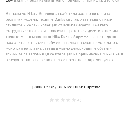
Low
издания бяха изключително популярни при излизането си.
Въпреки че Nike и Supreme са работили заедно по редица
различни модели, техните Dunks съставляват една от най-
стилните и желани колекции от всички силуети. Тъй като
сътрудничеството вече навлиза в третото си десетилетие, има
толкова много маратонки Nike Dunk x Supreme, на които да се
насладите - от ниските обувки с щампа на слон до моделите с
монограм на златна звезда и умело декорираните обувки -
всички те са запомнящи се итерации на оригиналния Nike Dunk и
в резултат на това всяка от тях е постигнала огромен успех.
Сравнете Обувки Nike Dunk Supreme
(0)