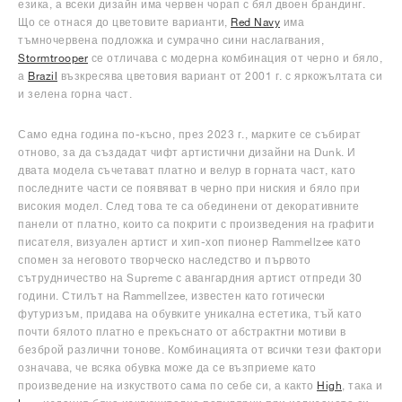
езика, а всеки дизайн има червен чорап с бял двоен брандинг.
Що се отнася до цветовите варианти,
Red Navy
има
тъмночервена подложка и сумрачно сини наслагвания,
Stormtrooper
се отличава с модерна комбинация от черно и бяло,
а
Brazil
възкресява цветовия вариант от 2001 г. с яркожълтата си
и зелена горна част.
Само една година по-късно, през 2023 г., марките се събират
отново, за да създадат чифт артистични дизайни на Dunk. И
двата модела съчетават платно и велур в горната част, като
последните части се появяват в черно при ниския и бяло при
високия модел. След това те са обединени от декоративните
панели от платно, които са покрити с произведения на графити
писателя, визуален артист и хип-хоп пионер Rammellzee като
спомен за неговото творческо наследство и първото
сътрудничество на Supreme с авангардния артист отпреди 30
години. Стилът на Rammellzee, известен като готически
футуризъм, придава на обувките уникална естетика, тъй като
почти бялото платно е прекъснато от абстрактни мотиви в
безброй различни тонове. Комбинацията от всички тези фактори
означава, че всяка обувка може да се възприеме като
произведение на изкуството сама по себе си, а както
High
, така и