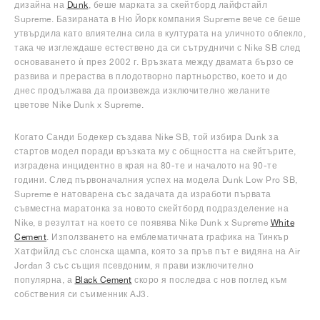
дизайна на
Dunk
, беше марката за скейтборд лайфстайл
Supreme. Базираната в Ню Йорк компания Supreme вече се беше
утвърдила като влиятелна сила в културата на уличното облекло,
така че изглеждаше естествено да си сътрудничи с Nike SB след
основаването ѝ през 2002 г. Връзката между двамата бързо се
развива и прераства в плодотворно партньорство, което и до
днес продължава да произвежда изключително желаните
цветове Nike Dunk x Supreme.
Когато Санди Бодекер създава Nike SB, той избира Dunk за
стартов модел поради връзката му с общността на скейтърите,
изградена инцидентно в края на 80-те и началото на 90-те
години. След първоначалния успех на модела Dunk Low Pro SB,
Supreme е натоварена със задачата да изработи първата
съвместна маратонка за новото скейтборд подразделение на
Nike, в резултат на което се появява Nike Dunk x Supreme
White
Cement
. Използването на емблематичната графика на Тинкър
Хатфийлд със слонска щампа, която за пръв път е видяна на Air
Jordan 3 със същия псевдоним, я прави изключително
популярна, а
Black Cement
скоро я последва с нов поглед към
собствения си съименник AJ3.