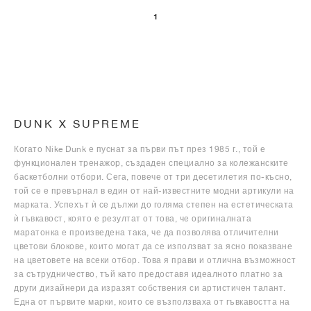
1
DUNK X SUPREME
Когато Nike Dunk е пуснат за първи път през 1985 г., той е
функционален тренажор, създаден специално за колежанските
баскетболни отбори. Сега, повече от три десетилетия по-късно,
той се е превърнал в един от най-известните модни артикули на
марката. Успехът ѝ се дължи до голяма степен на естетическата
ѝ гъвкавост, която е резултат от това, че оригиналната
маратонка е произведена така, че да позволява отличителни
цветови блокове, които могат да се използват за ясно показване
на цветовете на всеки отбор. Това я прави и отлична възможност
за сътрудничество, тъй като предоставя идеалното платно за
други дизайнери да изразят собствения си артистичен талант.
Една от първите марки, които се възползваха от гъвкавостта на