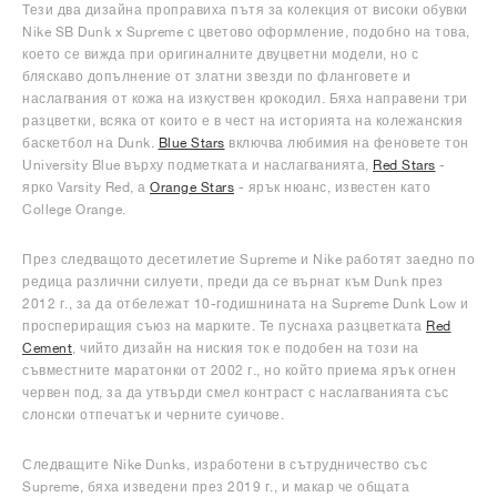
Тези два дизайна проправиха пътя за колекция от високи обувки
Nike SB Dunk x Supreme с цветово оформление, подобно на това,
което се вижда при оригиналните двуцветни модели, но с
бляскаво допълнение от златни звезди по фланговете и
наслагвания от кожа на изкуствен крокодил. Бяха направени три
разцветки, всяка от които е в чест на историята на колежанския
баскетбол на Dunk.
Blue Stars
включва любимия на феновете тон
University Blue върху подметката и наслагванията,
Red Stars
-
ярко Varsity Red, а
Orange Stars
- ярък нюанс, известен като
College Orange.
През следващото десетилетие Supreme и Nike работят заедно по
редица различни силуети, преди да се върнат към Dunk през
2012 г., за да отбележат 10-годишнината на Supreme Dunk Low и
проспериращия съюз на марките. Те пуснаха разцветката
Red
Cement
, чийто дизайн на ниския ток е подобен на този на
съвместните маратонки от 2002 г., но който приема ярък огнен
червен под, за да утвърди смел контраст с наслагванията със
слонски отпечатък и черните суичове.
Следващите Nike Dunks, изработени в сътрудничество със
Supreme, бяха изведени през 2019 г., и макар че общата