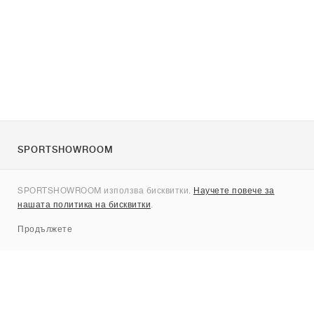
SPORTSHOWROOM
За нас
SPORTSHOWROOM използва бисквитки.
Научете повече за
Контакти
нашата политика на бисквитки
.
Sitemap
Продължете
Брандове
Nike
Jordan