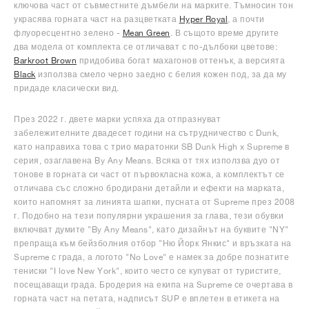
ключова част от съвместните дъмбели на марките. Тъмносин тон
украсява горната част на разцветката
Hyper Royal
, а почти
флуоресцентно зелено -
Mean Green
. В същото време другите
два модела от комплекта се отличават с по-дълбоки цветове:
Barkroot Brown
придобива богат махагонов оттенък, а версията
Black
използва смело черно заедно с белия кожен под, за да му
придаде класически вид.
През 2022 г. двете марки успяха да отпразнуват
забележителните двадесет години на сътрудничество с Dunk,
като направиха това с трио маратонки SB Dunk High x Supreme в
серия, озаглавена By Any Means. Всяка от тях използва дуо от
тонове в горната си част от първокласна кожа, а комплектът се
отличава със сложно бродирани детайли и ефекти на марката,
които напомнят за линията шапки, пусната от Supreme през 2008
г. Подобно на тези популярни украшения за глава, тези обувки
включват думите "By Any Means", като дизайнът на буквите "NY"
препраща към бейзболния отбор "Ню Йорк Янкис" и връзката на
Supreme с града, а логото "No Love" е намек за добре познатите
тениски "I love New York", които често се купуват от туристите,
посещаващи града. Бродерия на екипа на Supreme се очертава в
горната част на петата, надписът SUP е вплетен в етикета на