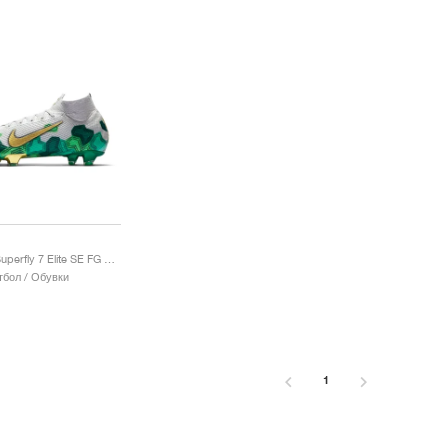
Mercurial Superfly 7 Elite SE FG x Kylian Mbappe "Bondy Dreams"
тбол / Обувки
1