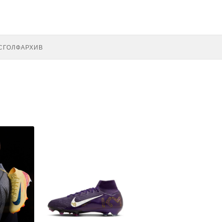
С
ГОЛФ
АРХИВ