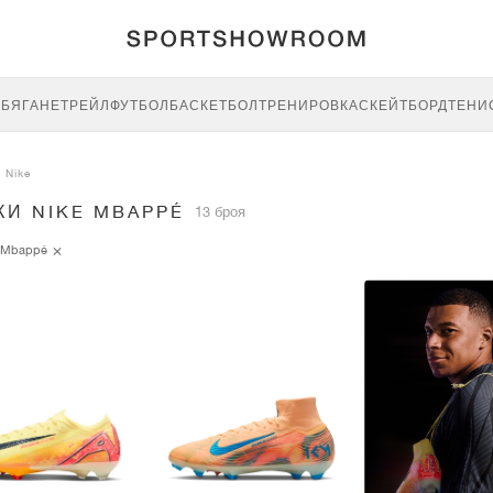
E
БЯГАНЕ
ТРЕЙЛ
ФУТБОЛ
БАСКЕТБОЛ
ТРЕНИРОВКА
СКЕЙТБОРД
ТЕНИ
Nike
КИ NIKE MBAPPÉ
13 броя
Mbappé