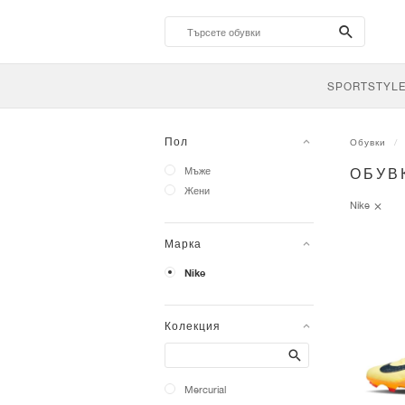
search-
btn
SPORTSTYL
Пол
Обувки
Мъже
ОБУВ
Жени
Nike
Марка
Nike
Колекция
Search
Mercurial