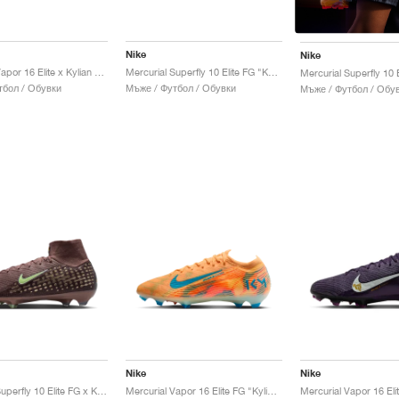
Nike
Nike
Mercurial Vapor 16 Elite x Kylian Mbappé FG "Light Laser Orange"
Mercurial Superfly 10 Elite FG "Kylian Mbappé"
тбол / Обувки
Мъже / Футбол / Обувки
Мъже / Футбол / Обу
Nike
Nike
Mercurial Superfly 10 Elite FG x Kylian Mbappé "Plum Eclipse"
Mercurial Vapor 16 Elite FG "Kylian Mbappé"