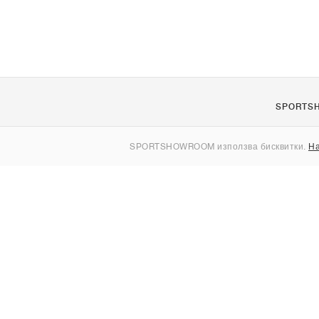
SPORTS
За нас
SPORTSHOWROOM използва бисквитки.
На
Контакти
Sitemap