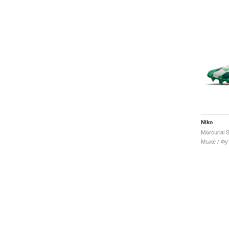
Nike
Мъже / Фу