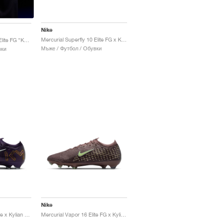
Nike
Mercurial Superfly 10 Elite FG x Kylian Mbappé' "Grand Purple"
Mercurial Superfly 10 Elite FG "Kylian Mbappé"
Мъже / Футбол / Обувки
вки
Nike
Mercurial Vapor 16 Elite x Kylian Mbappé "Grand Purple"
Mercurial Vapor 16 Elite FG x Kylian Mbappé "Plum Eclipse"