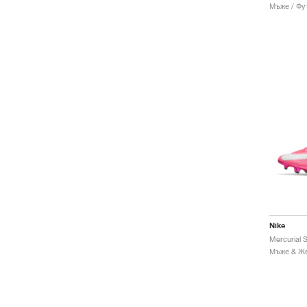
Мъже / Фу
Nike
Мъже & Же