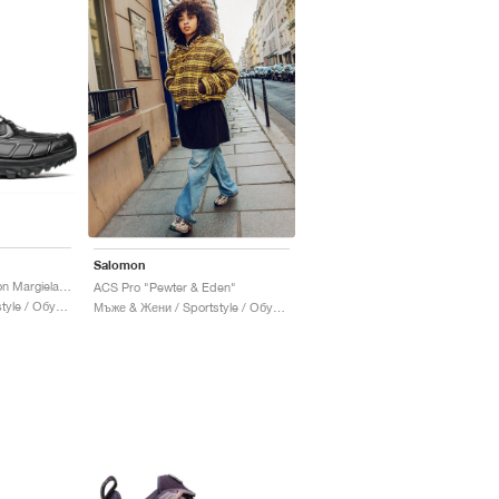
Salomon
ACS Pro x MM6 Maison Margiela "Black & Quiet Shade"
ACS Pro "Pewter & Eden"
Мъже & Жени / Sportstyle / Обувки
Мъже & Жени / Sportstyle / Обувки