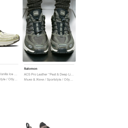
Salomon
ACS Pro GORE-TEX "Vanilla Ice & Green Haze"
ACS Pro Leather "Peat & Deep Lichen Green"
Мъже & Жени / Sportstyle / Обувки
Мъже & Жени / Sportstyle / Обувки