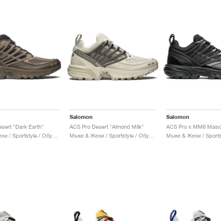
Salomon
Salomon
sert "Dark Earth"
ACS Pro Desert "Almond Milk"
Мъже & Жени / Sportstyle / Обувки
Мъже & Жени / Sportstyle / Обувки