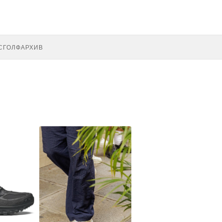
С
ГОЛФ
АРХИВ