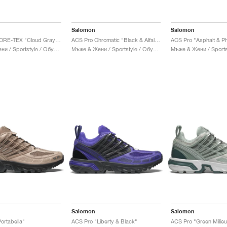
Salomon
Salomon
ACS Pro GORE-TEX "Cloud Gray & Lilac Ash"
ACS Pro Chromatic "Black & Alfalfa"
ACS Pro "Asphalt & P
Мъже & Жени / Sportstyle / Обувки
Мъже & Жени / Sportstyle / Обувки
Salomon
Salomon
ortabella"
ACS Pro "Liberty & Black"