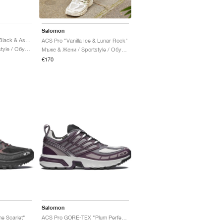
Salomon
ACS Pro GORE-TEX "Black & Asphalt"
ACS Pro "Vanilla Ice & Lunar Rock"
Мъже & Жени / Sportstyle / Обувки
Мъже & Жени / Sportstyle / Обувки
€170
Salomon
e Scarlet"
ACS Pro GORE-TEX "Plum Perfect & Gull"