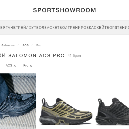
E
БЯГАНЕ
ТРЕЙЛ
ФУТБОЛ
БАСКЕТБОЛ
ТРЕНИРОВКА
СКЕЙТБОРД
ТЕНИ
Salomon
ACS
Pro
КИ SALOMON ACS PRO
41 броя
ACS
Pro