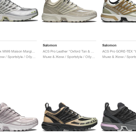
Salomon
Salomon
ACS Pro 2 x MM6 Maison Margiela "Sharkskin & Silver"
ACS Pro Leather "Oxford Tan & Rainy Day"
Мъже & Жени / Sportstyle / Обувки
Мъже & Жени / Sportstyle / Обувки