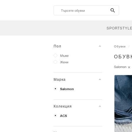
search-
btn
SPORTSTYL
Пол
Обувки
Мъже
ОБУВ
Жени
Salomon
Марка
Salomon
Колекция
ACS