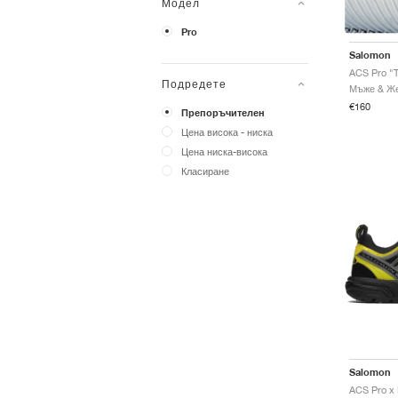
Модел
Pro
Salomon
ACS Pro "T
Подредете
€160
Препоръчителен
Цена висока - ниска
Цена ниска-висока
Класиране
Salomon