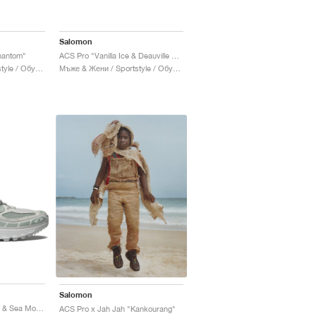
Salomon
hantom"
ACS Pro "Vanilla Ice & Deauville Mauve"
Мъже & Жени / Sportstyle / Обувки
Мъже & Жени / Sportstyle / Обувки
Salomon
ACS Pro "Green Milieu & Sea Moss"
ACS Pro x Jah Jah "Kankourang"