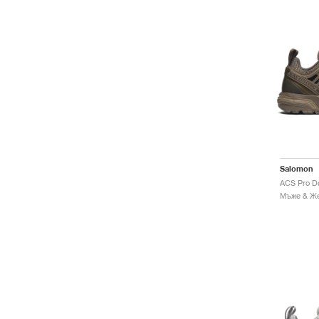
Salomon
ACS Pro De