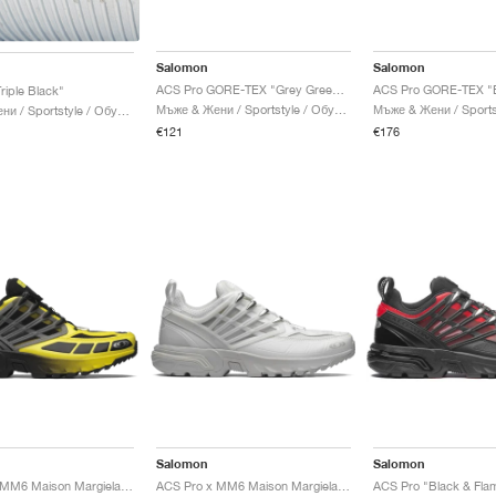
Salomon
Salomon
ACS Pro GORE-TEX "Grey Green & Asphalt"
riple Black"
Мъже & Жени / Sportstyle / Обувки
Мъже & Жени / Sportstyle / Обувки
€121
€176
Salomon
Salomon
ACS Pro x MM6 Maison Margiela "Black & Blazing Yellow"
ACS Pro x MM6 Maison Margiela "Lunar Rock"
ACS Pro "Black & Flam