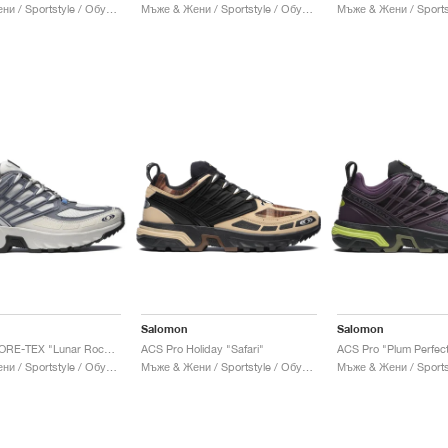
Мъже & Жени / Sportstyle / Обувки
Мъже & Жени / Sportstyle / Обувки
Salomon
Salomon
ACS Pro GORE-TEX "Lunar Rock & Grisaille"
ACS Pro Holiday "Safari"
ACS Pro "Plum Perfect
Мъже & Жени / Sportstyle / Обувки
Мъже & Жени / Sportstyle / Обувки