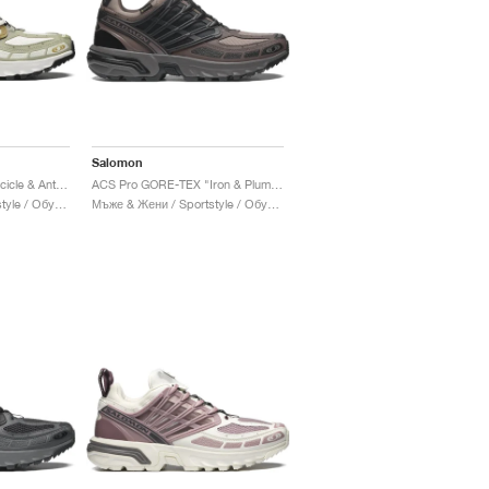
Salomon
ACS Pro GORE-TEX "Icicle & Antelope"
ACS Pro GORE-TEX "Iron & Plum Kitten"
Мъже & Жени / Sportstyle / Обувки
Мъже & Жени / Sportstyle / Обувки