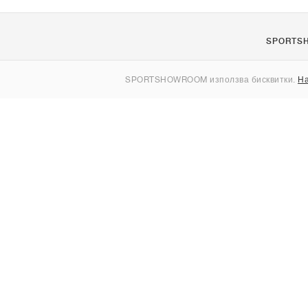
SPORTS
За нас
SPORTSHOWROOM използва бисквитки.
На
Контакти
Sitemap