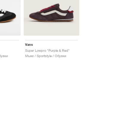
Vans
Super Lowpro "Purple & Red"
бувки
Мъже / Sportstyle / Обувки