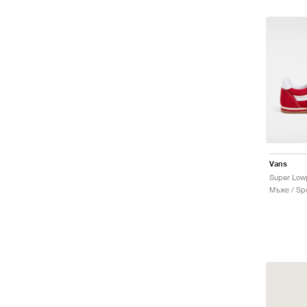
Vans
Super Low
Мъже / Spo