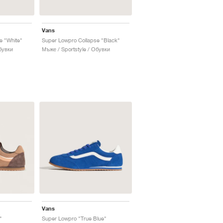
Vans
e "White"
Super Lowpro Collapse "Black"
бувки
Мъже / Sportstyle / Обувки
Vans
"
Super Lowpro "True Blue"