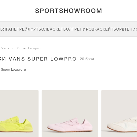
E
БЯГАНЕ
ТРЕЙЛ
ФУТБОЛ
БАСКЕТБОЛ
ТРЕНИРОВКА
СКЕЙТБОРД
ТЕНИ
Vans
Super Lowpro
КИ VANS SUPER LOWPRO
20 броя
Super Lowpro