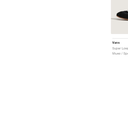
Vans
Super Lowp
Мъже / Spo