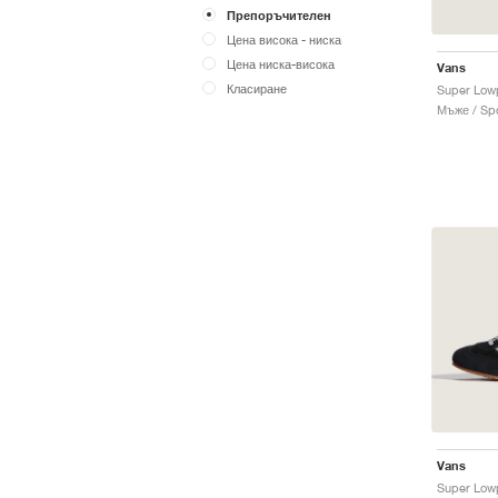
Препоръчителен
Цена висока - ниска
Цена ниска-висока
Vans
Класиране
Super Lowp
Мъже / Spo
Vans
Super Lowp