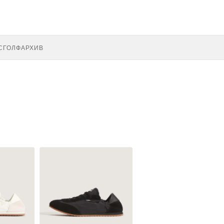
С
ГОЛФ
АРХИВ