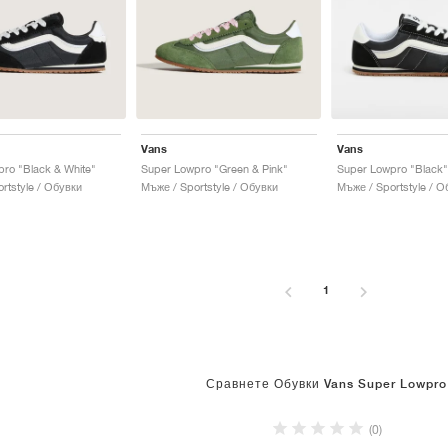
Vans
Vans
ro "Black & White"
Super Lowpro "Green & Pink"
Super Lowpro "Black"
rtstyle / Обувки
Мъже / Sportstyle / Обувки
Мъже / Sportstyle / О
1
Сравнете Обувки Vans Super Lowpro
(0)