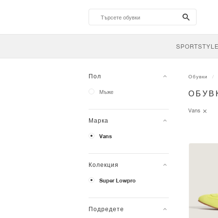
search-
btn
SPORTSTYL
Пол
Обувки
Мъже
ОБУВ
Vans
Марка
Vans
Колекция
Super Lowpro
Подредете