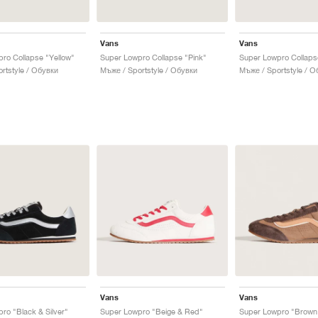
Vans
Vans
ro Collapse "Yellow"
Super Lowpro Collapse "Pink"
Super Lowpro Collaps
rtstyle / Обувки
Мъже / Sportstyle / Обувки
Мъже / Sportstyle / О
Vans
Vans
ro "Black & Silver"
Super Lowpro "Beige & Red"
Super Lowpro "Brown