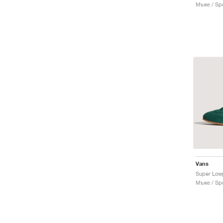
Мъже / Spo
Vans
Super Lowp
Мъже / Spo