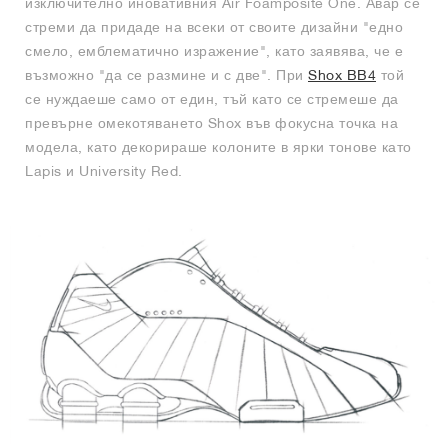
изключително иновативния Air Foamposite One. Авар се
стреми да придаде на всеки от своите дизайни "едно
смело, емблематично изражение", като заявява, че е
възможно "да се размине и с две". При
Shox BB4
той
се нуждаеше само от един, тъй като се стремеше да
превърне омекотяването Shox във фокусна точка на
модела, като декорираше колоните в ярки тонове като
Lapis и University Red.