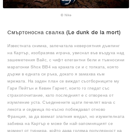
© Nike
Смъртоносна свалка (Le dunk de la mort)
Известната снимка, запечатала невероятния дъмпинг
на Картър, изобразява играча, увиснал във въздуха над
зашеметения Вайс, с чифт елегантни бели и тъмносини
маратонки Shox BB4 на краката си и с топката, която
държи в едната си ръка, докато я замахва към
мрежата. На заден план се виждат съотборниците му
Гари Пейтън и Кевин Гарнет, които го гледат със
страхопочитание, като последният е с отворена от
изумление уста. Съединените щати печелят мача с
лекота и седмица по-късно побеждават отново
Франция, за да вземат златния медал, но изумителната
забивка на Картър е може би най-запомнящият се
момент от турнира, който дава голяма популярност на