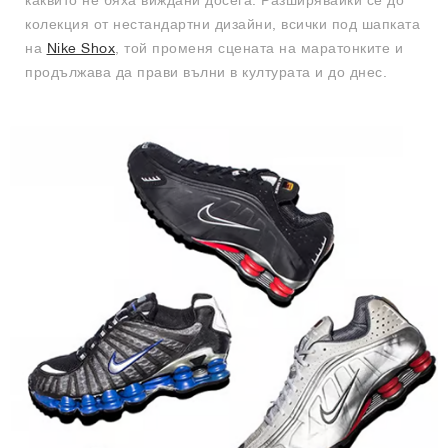
каквито не бяха виждани досега. Разширявайки се до
колекция от нестандартни дизайни, всички под шапката
на
Nike Shox
, той променя сцената на маратонките и
продължава да прави вълни в културата и до днес.