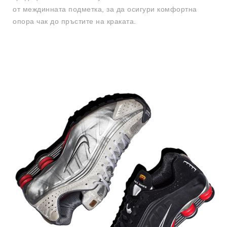
от междинната подметка, за да осигури комфортна
опора чак до пръстите на краката.