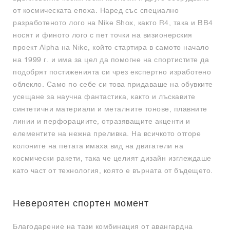
от космическата епоха. Наред със специално
разработеното лого на Nike Shox, както R4, така и BB4
носят и финото лого с пет точки на визионерския
проект Alpha на Nike, който стартира в самото начало
на 1999 г. и има за цел да помогне на спортистите да
подобрят постиженията си чрез експертно изработено
облекло. Само по себе си това придаваше на обувките
усещане за научна фантастика, както и лъскавите
синтетични материали и металните тонове, плавните
линии и перфорациите, отразяващите акценти и
елементите на нежна преливка. На всичкото отгоре
колоните на петата имаха вид на двигатели на
космически ракети, така че целият дизайн изглеждаше
като част от технология, която е върната от бъдещето.
Невероятен спортен момент
Благодарение на тази комбинация от авангардна