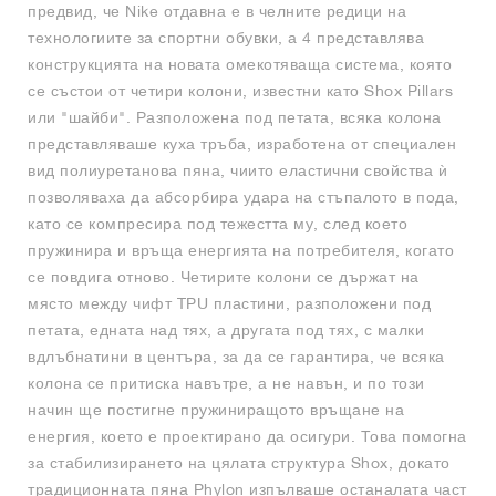
предвид, че Nike отдавна е в челните редици на
технологиите за спортни обувки, а 4 представлява
конструкцията на новата омекотяваща система, която
се състои от четири колони, известни като Shox Pillars
или "шайби". Разположена под петата, всяка колона
представляваше куха тръба, изработена от специален
вид полиуретанова пяна, чиито еластични свойства ѝ
позволяваха да абсорбира удара на стъпалото в пода,
като се компресира под тежестта му, след което
пружинира и връща енергията на потребителя, когато
се повдига отново. Четирите колони се държат на
място между чифт TPU пластини, разположени под
петата, едната над тях, а другата под тях, с малки
вдлъбнатини в центъра, за да се гарантира, че всяка
колона се притиска навътре, а не навън, и по този
начин ще постигне пружиниращото връщане на
енергия, което е проектирано да осигури. Това помогна
за стабилизирането на цялата структура Shox, докато
традиционната пяна Phylon изпълваше останалата част