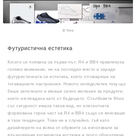
© Nike
Футуристична естетика
Когато се появиха за първи път, R4 и BB4 привлякоха
голямо внимание, не на последно място и заради
футуристичната си естетика, която отговаряше на
тогавашните настроения. Новото хилядолетие току-що
беше започнало и имаше силно желание за продукти,
които изглеждаха като от бъдещето. Стълбовете Shox
със сигурност имаха такъв вид, но елегантната
формована горна част на R4 и BB4 също се вписваше
в тази тенденция. Това не е случайно, тъй като
дизайнерите на всяка от обувките са използвали за
вдъхновение космически костюми и друго оборудване