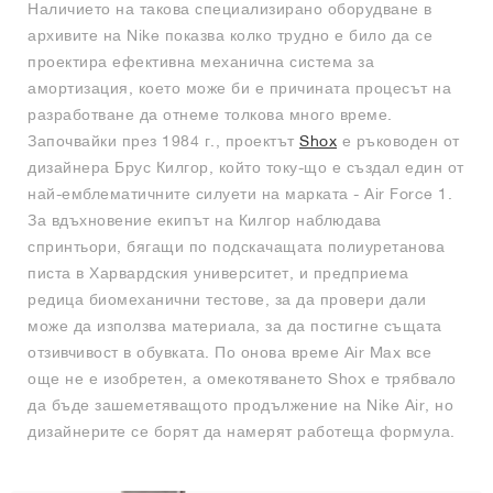
Наличието на такова специализирано оборудване в
архивите на Nike показва колко трудно е било да се
проектира ефективна механична система за
амортизация, което може би е причината процесът на
разработване да отнеме толкова много време.
Започвайки през 1984 г., проектът
Shox
е ръководен от
дизайнера Брус Килгор, който току-що е създал един от
най-емблематичните силуети на марката - Air Force 1.
За вдъхновение екипът на Килгор наблюдава
спринтьори, бягащи по подскачащата полиуретанова
писта в Харвардския университет, и предприема
редица биомеханични тестове, за да провери дали
може да използва материала, за да постигне същата
отзивчивост в обувката. По онова време Air Max все
още не е изобретен, а омекотяването Shox е трябвало
да бъде зашеметяващото продължение на Nike Air, но
дизайнерите се борят да намерят работеща формула.