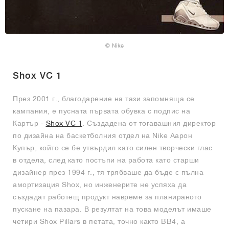
© Nike
Shox VC 1
През 2001 г., благодарение на тази запомняща се
кампания, е пусната първата обувка с подпис на
Картър -
Shox VC 1
. Създадена от тогавашния директор
по дизайна на баскетболния отдел на Nike Аарон
Купър, който се бе утвърдил като силен творчески глас
в отдела, след като постъпи на работа като старши
дизайнер през 1994 г., тя трябваше да бъде с пълна
амортизация Shox, но инженерите не успяха да
създадат работещ продукт навреме за планираното
пускане на пазара. В резултат на това моделът имаше
четири Shox Pillars в петата, точно както BB4, а