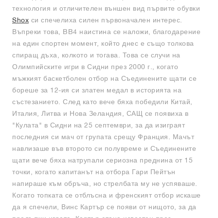
технология и отличителен външен вид първите обувки
Shox
си спечелиха силен първоначален интерес.
Въпреки това, BB4 наистина се наложи, благодарение
на един спортен момент, който днес е също толкова
спиращ дъха, колкото и тогава. Това се случи на
Олимпийските игри в Сидни през 2000 г., когато
мъжкият баскетболен отбор на Съединените щати се
бореше за 12-ия си златен медал в историята на
състезанието. След като вече бяха победили Китай,
Италия, Литва и Нова Зеландия, САЩ се появиха в
"Кулата" в Сидни на 25 септември, за да изиграят
последния си мач от групата срещу Франция. Мачът
навлизаше във второто си полувреме и Съединените
щати вече бяха натрупали сериозна преднина от 15
точки, когато капитанът на отбора Гари Пейтън
напираше към обръча, но стрелбата му не успяваше.
Когато топката се отблъсна и френският отбор искаше
да я спечели, Винс Картър се появи от нищото, за да