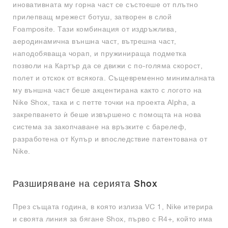
иновативната му горна част се състоеше от плътно
прилепващ мрежест ботуш, затворен в слой
Foamposite. Тази комбинация от издръжлива,
аеродинамична външна част, вътрешна част,
наподобяваща чорап, и пружинираща подметка
позволи на Картър да се движи с по-голяма скорост,
полет и отскок от всякога. Същевременно минималната
му външна част беше акцентирана както с логото на
Nike Shox, така и с петте точки на проекта Alpha, а
закрепването ѝ беше извършено с помощта на нова
система за закопчаване на връзките с барелеф,
разработена от Купър и впоследствие патентована от
Nike.
Разширяване на серията Shox
През същата година, в която излиза VC 1, Nike итерира
и своята линия за бягане Shox, първо с R4+, който има