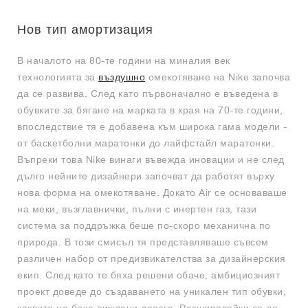
FIELD GENERAL
CRAZE
ADIRACER
MULE
471
GEL-CUMULUS 16
G.T. CUT
FORCE 58
TEKKIRA CUP
508
JORDAN
Нов тип амортизация
KILLSHOT 2
MOTO 2K
ITALIA
LEGACY 312
ALLERDALE
G.T. FUTURE
PS8
ALOHA SUPER
600
В началото на 80-те години на миналия век
TOTAL 90
PHENOMENA
FORUM
JUMPMAN JACK
2000
VERTEBRAE
808
технологията за
въздушно
омекотяване на Nike започва
да се развива. След като първоначално е въведена в
обувките за бягане на марката в края на 70-те години,
AVA ROVER
1000
HAMBURG
204L
AIR MAX 95
933
впоследствие тя е добавена към широка гама модели -
от баскетболни маратонки до лайфстайл маратонки.
MIND
860V2
Въпреки това Nike винаги въвежда иновации и не след
дълго нейните дизайнери започват да работят върху
AIR RIFT
нова форма на омекотяване. Докато Air се основаваше
на меки, възглавнички, пълни с инертен газ, тази
система за поддръжка беше по-скоро механична по
природа. В този смисъл тя представляваше съвсем
различен набор от предизвикателства за дизайнерския
екип. След като те бяха решени обаче, амбициозният
проект доведе до създаването на уникален тип обувки,