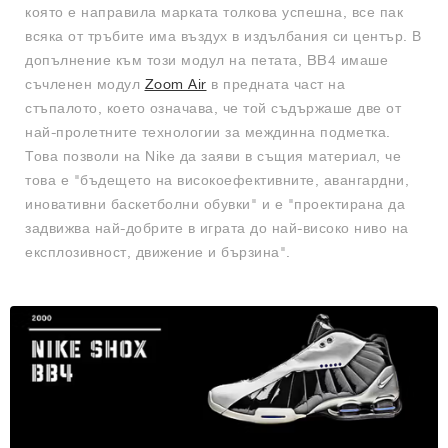
която е направила марката толкова успешна, все пак
всяка от тръбите има въздух в издълбания си център. В
допълнение към този модул на петата, BB4 имаше
съчленен модул
Zoom Air
в предната част на
стъпалото, което означава, че той съдържаше две от
най-пролетните технологии за междинна подметка.
Това позволи на Nike да заяви в същия материал, че
това е "бъдещето на високоефективните, авангардни,
иновативни баскетболни обувки" и е "проектирана да
задвижва най-добрите в играта до най-високо ниво на
експлозивност, движение и бързина".