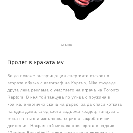
© Nike
Пролет в краката му
За да покаже възвръщащия енергията отскок на
втората обувка с автограф на Картър, Nike създаде
друга лека реклама с участието на играча на Toronto
Raptors. В нея той танцува по улица с пружина в
крачка, енергично скача на дърво, за да спаси котката
на една дама, след което задържа крадец, танцува с
жена на пътя и изпълнява серия от акробатични
движения. Накрая той минава през врата с надпис
"Raptors Basketball", след което сваля лилавия си