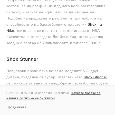
костюм, за да разкрие, че под него носи баскетболния
си екип, и излиза на игрището, за да изиграе мач.
Подобно на предишните реклами, и тази набляга на
способностите на баскетболните маратонки
Shox на
Nike,
които вече се носят от няколко играчи от НБА,
включително от звездата Джейсън Кид, който участва
заедно с Картър на Олимпийските игри през 2000 г.
Shox Stunner
Популярни обаче бяха не само моделите VC: друг
дизайн, създаден от Купър, известен като
Shox Stunner
,
се смяташе за една от най-добрите баскетболни обувки
Shox. Този изключително усъвършенстван тренажор се
SPORTSHOWROOM използва бисквитки.
Научете повече за
появява, след като Купър и колегата му дизайнер Ерик
нашата политика на бисквитки
.
Авар решават да почетат напускащия си колега Дейвид
Продължете
Бонд със специална обувка, посветена на творческото
влияние, което той е оказал върху баскетболния отдел