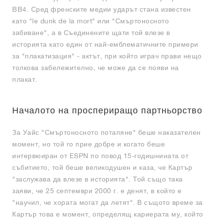
BB4. Сред френските медии ударът стана известен
като "le dunk de la mort" или "Смъртоносното
забиване", а в Съединените щати той влезе в
историята като един от най-емблематичните примери
за "плакатизация" - актът, при който играч прави нещо
толкова забележително, че може да се появи на
плакат.
Началото на проспериращо партньорство
За Уайс "Смъртоносното потапяне" беше наказателен
момент, но той го прие добре и когато беше
интервюиран от ESPN по повод 15-годишнината от
събитието, той беше великодушен и каза, че Картър
"заслужава да влезе в историята". Той също така
заяви, че 25 септември 2000 г. е денят, в който е
"научил, че хората могат да летят". В същото време за
Картър това е момент, определящ кариерата му, който