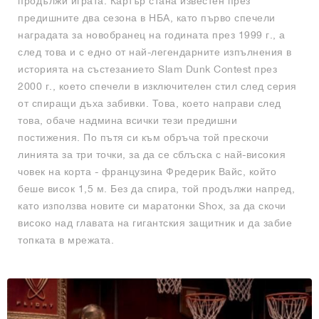
продължи играта. Картър стана известен през
предишните два сезона в НБА, като първо спечели
наградата за новобранец на годината през 1999 г., а
след това и с едно от най-легендарните изпълнения в
историята на състезанието Slam Dunk Contest през
2000 г., което спечели в изключителен стил след серия
от спиращи дъха забивки. Това, което направи след
това, обаче надмина всички тези предишни
постижения. По пътя си към обръча той прескочи
линията за три точки, за да се сблъска с най-високия
човек на корта - французина Фредерик Вайс, който
беше висок 1,5 м. Без да спира, той продължи напред,
като използва новите си маратонки Shox, за да скочи
високо над главата на гигантския защитник и да забие
топката в мрежата.