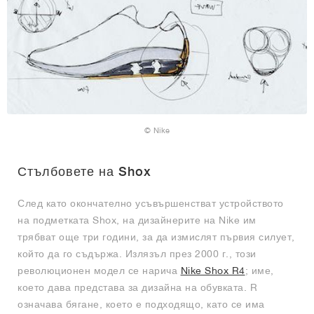
© Nike
Стълбовете на Shox
След като окончателно усъвършенстват устройството
на подметката Shox, на дизайнерите на Nike им
трябват още три години, за да измислят първия силует,
който да го съдържа. Излязъл през 2000 г., този
революционен модел се нарича
Nike Shox R4
; име,
което дава представа за дизайна на обувката. R
означава бягане, което е подходящо, като се има