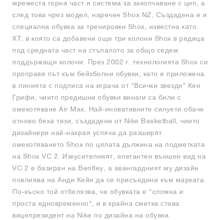
мрежеста горна част и система за закопчаване с цип, а
след това чрез модел, наречен Shox NZ. Създадена е и
специална обувка за тренировки Shox, известна като
XT, в която са добавени още три колони Shox в редица
под средната част на стъпалото за общо седем
поддържащи колони. През 2002 г. технологията Shox си
проправя път към бейзболни обувки, като е приложена
в линията с подписа на играча от "Всички звезди" Кен
Грифи, чиито предишни обувки винаги са били с
омекотяване Air Max. Най-иновативните силуети обаче
отново бяха тези, създадени от Nike Basketball, чиито
дизайнери най-накрая успяха да разширят
омекотяването Shox по цялата дължина на подметката
на Shox VC 2. Изкусителният, елегантен външен вид на
VC 2 е базиран на Bentley, а авангардният му дизайн
повлиява на Анди Кейн да се присъедини към марката.
По-късно той отбелязва, че обувката е "сложна и
проста едновременно", и в крайна сметка става
вицепрезидент на Nike по дизайна на обувки.