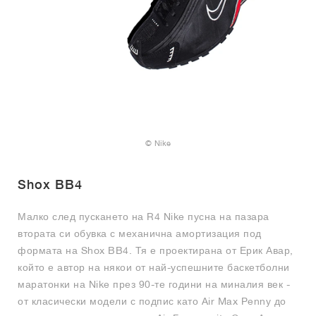
© Nike
Shox BB4
Малко след пускането на R4 Nike пусна на пазара
втората си обувка с механична амортизация под
формата на Shox BB4. Тя е проектирана от Ерик Авар,
който е автор на някои от най-успешните баскетболни
маратонки на Nike през 90-те години на миналия век -
от класически модели с подпис като Air Max Penny до