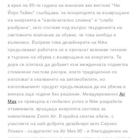
в края на 80-те години на миналия век вестник "Ню
Йорк Таймс" съобщава, че концепцията за възвръщане
на енергията е "изключително сложна" и "слабо
разбрана", като поставя под въпрос твърденията на
световните компании за обувки, че това изобщо е
възможно. Въпреки това дизайнерите на Nike
продължават работата си и прилагат всякакви техники
в търсене на обувка с възвръщане на енергията. Те
дори се опитаха да добавят към междинната подметка
стоманени листови ресори, които традиционно се
използват в окачването на автомобилите, но
използваемият продукт продължаваше да им убягва и
минаха още години без решение. Междувременно
Air
Max
се превърна в глобален успех и Nike разработи
отзивчивата, връщаща енергията система за
омекотяване Zoom Air. В крайна сметка обаче, с
участието на най-добрите дизайнери като Серхио
Лозано - създателят на Air Max 95 - и благодарение на