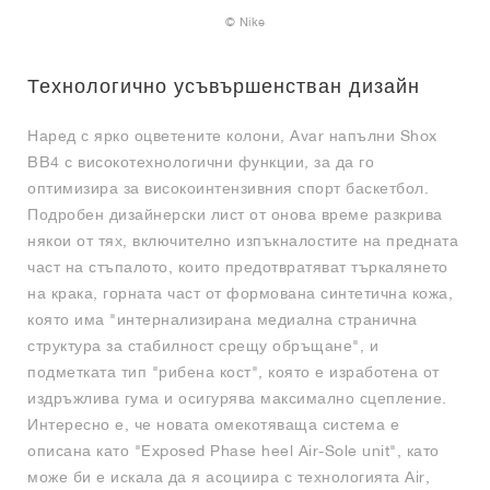
© Nike
Технологично усъвършенстван дизайн
Наред с ярко оцветените колони, Avar напълни Shox
BB4 с високотехнологични функции, за да го
оптимизира за високоинтензивния спорт баскетбол.
Подробен дизайнерски лист от онова време разкрива
някои от тях, включително изпъкналостите на предната
част на стъпалото, които предотвратяват търкалянето
на крака, горната част от формована синтетична кожа,
която има "интернализирана медиална странична
структура за стабилност срещу обръщане", и
подметката тип "рибена кост", която е изработена от
издръжлива гума и осигурява максимално сцепление.
Интересно е, че новата омекотяваща система е
описана като "Exposed Phase heel Air-Sole unit", като
може би е искала да я асоциира с технологията Air,