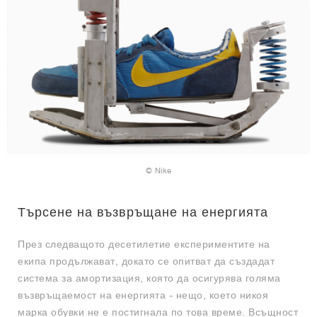
© Nike
Търсене на възвръщане на енергията
През следващото десетилетие експериментите на
екипа продължават, докато се опитват да създадат
система за амортизация, която да осигурява голяма
възвръщаемост на енергията - нещо, което никоя
марка обувки не е постигнала по това време. Всъщност