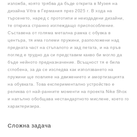
изложба, която трябва да бъде открита в Музея на
дизайна Vitra в Германия през 2025 г. В хода на
търсенето, наред с прототипи и неиздадени дизайни,
те откриха странно изглеждащо приспособление.
Съставена от голяма метална рамка с обувка в
центъра, тя има големи пружини, разположени над
предната част на стъпалото и зад петата, и на пръв
поглед е трудно да си представим какво би могло да
бъде нейното предназначение. Всъщност тя е била
сглобена, за да се изследва как използването на
пружини ще повлияе на движението и амортизацията
на обувката. Това експериментално устройство е
реликва от най-ранните моменти на проекта Nike Shox
и напълно обобщава нестандартното мислене, което го
характеризира.
Сложна задача