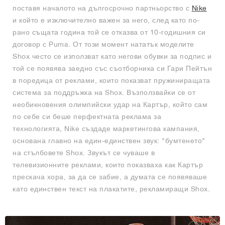
поставя началото на дългосрочно партньорство с
Nike
и който е изключително важен за него, след като по-
рано същата година той се отказва от 10-годишния си
договор с Puma. От този момент нататък моделите
Shox често се използват като негови обувки за подпис и
той се появява заедно със съотборника си Гари Пейтън
в поредица от реклами, които показват пружиниращата
система за поддръжка на Shox. Възползвайки се от
необикновения олимпийски удар на Картър, който сам
по себе си беше перфектната реклама за
технологията, Nike създаде маркетингова кампания,
основана главно на един-единствен звук: "бумтенето"
на стълбовете Shox. Звукът се чуваше в
телевизионните реклами, които показваха как Картър
прескача хора, за да се забие, а думата се появяваше
като единствен текст на плакатите, рекламиращи Shox.