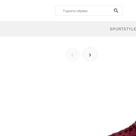
search-
btn
SPORTSTYL