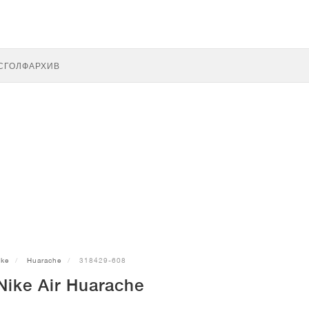
С
ГОЛФ
АРХИВ
ike
Huarache
318429-608
Nike Air Huarache