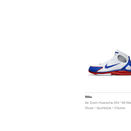
Nike
Air Zoom Huarache 2K4 "All-Sta
Мъже / Sportstyle / Обувки