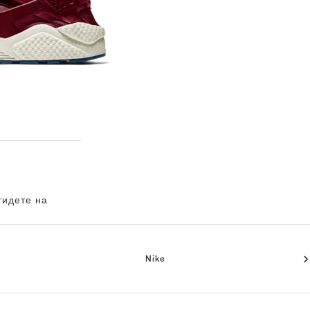
тидете на
Nike