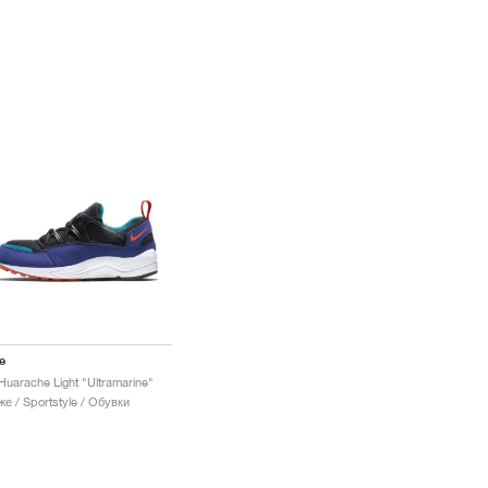
e
 Huarache Light "Ultramarine"
е / Sportstyle / Обувки