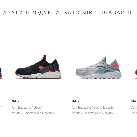
ДРУГИ ПРОДУКТИ, КАТО NIKE HUARACHE
Nike
Nike
Nik
r"
Air Huarache "Bred"
Air Huarache "South Beach"
Air
Мъже / Sportstyle / Обувки
Мъже / Sportstyle / Обувки
Мъж