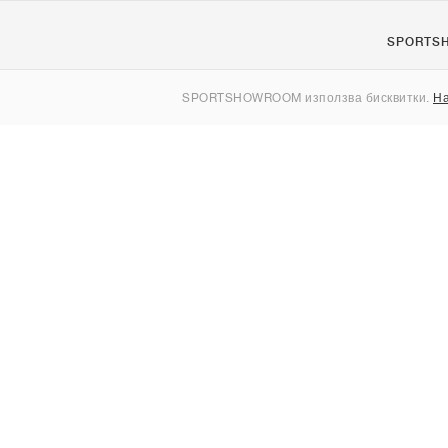
SPORTS
За нас
SPORTSHOWROOM използва бисквитки.
На
Контакти
Sitemap