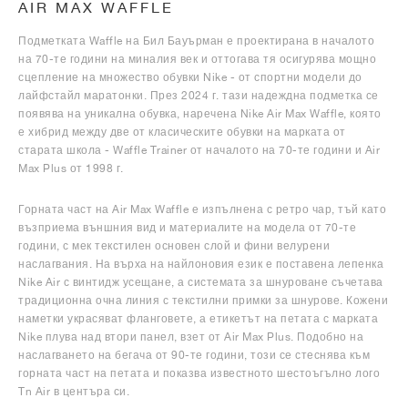
AIR MAX WAFFLE
Подметката Waffle на Бил Бауърман е проектирана в началото
на 70-те години на миналия век и оттогава тя осигурява мощно
сцепление на множество обувки Nike - от спортни модели до
лайфстайл маратонки. През 2024 г. тази надеждна подметка се
появява на уникална обувка, наречена Nike Air Max Waffle, която
е хибрид между две от класическите обувки на марката от
старата школа - Waffle Trainer от началото на 70-те години и Air
Max Plus от 1998 г.
Горната част на Air Max Waffle е изпълнена с ретро чар, тъй като
възприема външния вид и материалите на модела от 70-те
години, с мек текстилен основен слой и фини велурени
наслагвания. На върха на найлоновия език е поставена лепенка
Nike Air с винтидж усещане, а системата за шнуроване съчетава
традиционна очна линия с текстилни примки за шнурове. Кожени
наметки украсяват фланговете, а етикетът на петата с марката
Nike плува над втори панел, взет от Air Max Plus. Подобно на
наслагването на бегача от 90-те години, този се стеснява към
горната част на петата и показва известното шестоъгълно лого
Tn Air в центъра си.