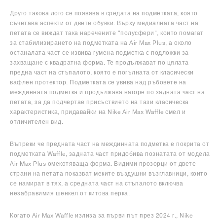
Друго такова лого се появява в средата на подметката, която
съчетава аспекти от двете обувки. Върху медиалната част на
петата се виждат така наречените "полусфери", които помагат
за стабилизирането на подметката на Air Max Plus, а около
останалата част се извива гумена подметка с подложки за
захващане с квадратна форма. Те продължават по цялата
предна част на стъпалото, която е погълната от класически
вафлен протектор. Подметката се увива над ръбовете на
междинната подметка и продължава нагоре по задната част на
петата, за да подчертае присъствието на тази класическа
характеристика, придавайки на Nike Air Max Waffle смел и
отличителен вид.
Въпреки че предната част на междинната подметка е покрита от
подметката Waffle, задната част придобива познатата от модела
Air Max Plus омекотяваща форма. Видими прозорци от двете
страни на петата показват меките въздушни възглавници, които
се намират в тях, а средната част на стъпалото включва
незабравимия шенкел от китова перка.
Когато Air Max Waffle излиза за първи път през 2024 г., Nike