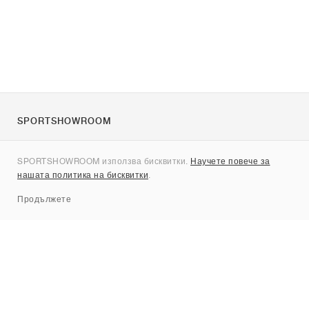
SPORTSHOWROOM
За нас
SPORTSHOWROOM използва бисквитки.
Научете повече за
Контакти
нашата политика на бисквитки
.
Sitemap
Продължете
Брандове
Nike
Jordan
adidas