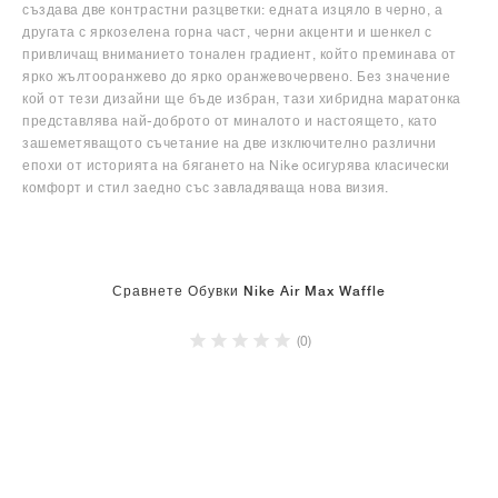
създава две контрастни разцветки: едната изцяло в черно, а
другата с яркозелена горна част, черни акценти и шенкел с
привличащ вниманието тонален градиент, който преминава от
ярко жълтооранжево до ярко оранжевочервено. Без значение
кой от тези дизайни ще бъде избран, тази хибридна маратонка
представлява най-доброто от миналото и настоящето, като
зашеметяващото съчетание на две изключително различни
епохи от историята на бягането на Nike осигурява класически
комфорт и стил заедно със завладяваща нова визия.
Сравнете Обувки Nike Air Max Waffle
(0)